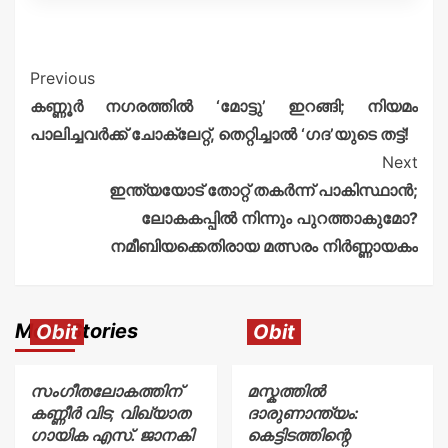
Previous
കണ്ണൂർ നഗരത്തിൽ ‘മോട്ടു’ ഇറങ്ങി; നിയമം
പാലിച്ചവർക്ക് ചോക്ലേറ്റ്, തെറ്റിച്ചാൽ ‘ഗദ’യുടെ തട്ട്!
Next
ഇന്ത്യയോട് തോറ്റ് തകർന്ന് പാകിസ്ഥാൻ;
ലോകകപ്പിൽ നിന്നും പുറത്താകുമോ?
നമീബിയക്കെതിരായ മത്സരം നിർണ്ണായകം
More Stories
Obit
Obit
സംഗീതലോകത്തിന്
മസ്കത്തിൽ
കണ്ണീർ വിട; വിഖ്യാത
ദാരുണാന്ത്യം:
ഗായിക എസ്. ജാനകി
കെട്ടിടത്തിന്റെ