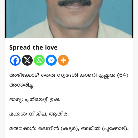
Spread the love
അഴീക്കോട്: തെരു സ്വദേശി കാണി കൃഷ്ണൻ (64)
അന്തരിച്ചു.
ഭാര്യ: പുതിയേട്ടി ഉഷ.
മക്കൾ: നിഖില, ആതിര.
മരുമക്കൾ: ലെനിൻ (കടൂർ), അഖിൽ (പൂക്കോട്).