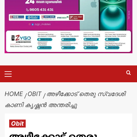
HOME
OBIT
അഴീക്കോട് തെരു സ്വദേശി
കാണി കൃഷ്ണൻ അന്തരിച്ചു
Obit