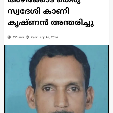
അഴീക്കോട് തെരു
സ്വദേശി കാണി
കൃഷ്ണൻ അന്തരിച്ചു
KVnews
February 16, 2026