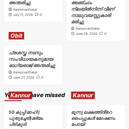
അന്തരിച്ചു
അഞ്ചാം
നിലയിൽനിന്ന് വീണ്
Kannurvarthakal
നാലുവയസ്സുകാരി
July 11, 2026
0
മരിച്ചു
Kannurvarthakal
June 29, 2026
0
Obit
പ്രശസ്ത നടനും
സംവിധായകനുമായ
ഭാഗ്യരാജ് അന്തരിച്ചു
Kannurvarthakal
June 27, 2026
0
You may have missed
Kannur
Kannur
50 കുപ്പി മാഹി (
മൂന്നു ലക്ഷത്തിൻ്റെ
പുതുച്ചേരി)മദ്യം
പൈപ്പുകൾ മോഷണം
പിടികൂടി.
പോയി