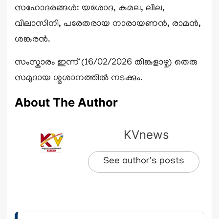
സഹോദരങ്ങൾ: യശോദ, കമല, ലീല,
വിലാസിനി, പരേതരായ നാരായണൻ, രാമൻ,
ശങ്കരൻ.
സംസ്കാരം ഇന്ന് (16/02/2026 തിങ്കളാഴ്ച) തെരു
സമുദായ ശ്മശാനത്തിൽ നടക്കും.
About The Author
KVnews
See author's posts