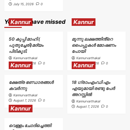
July 15, 2026
0
You may have missed
Kannur
Kannur
50 കുപ്പി മാഹി (
മൂന്നു ലക്ഷത്തിൻ്റെ
പുതുച്ചേരി)മദ്യം
പൈപ്പുകൾ മോഷണം
പിടികൂടി.
പോയി
Kannurvarthakal
Kannurvarthakal
August 7, 2026
0
August 7, 2026
0
Kannur
Kannur
ക്ഷേത്ര ഭണ്ഡാരങ്ങൾ
18 ഗ്രാംഎംഡി എം
കവർന്നു
എയുമായി രണ്ടു പേർ
അറസ്റ്റിൽ
Kannurvarthakal
August 7, 2026
0
Kannurvarthakal
August 7, 2026
0
Kannur
വെള്ളം ചോദിച്ചെത്തി