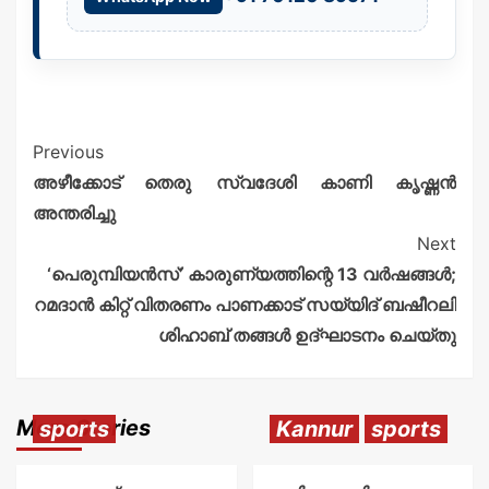
Previous
അഴീക്കോട് തെരു സ്വദേശി കാണി കൃഷ്ണൻ
അന്തരിച്ചു
Next
‘പെരുമ്പിയൻസ്’ കാരുണ്യത്തിന്റെ 13 വർഷങ്ങൾ;
റമദാൻ കിറ്റ് വിതരണം പാണക്കാട് സയ്യിദ് ബഷീറലി
ശിഹാബ് തങ്ങൾ ഉദ്ഘാടനം ചെയ്തു
More Stories
sports
Kannur
sports