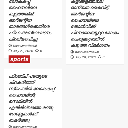
ലോകകപ്പ്
കളിക്കളത്തിലെ
ഫൈനലിലെ
മാന്യത കൈവിട്ട്
കൂട്ടത്തല്ല്;
അർജന്റീന;
അർജന്റീന
ഫൈനലിലെ
താരങ്ങൾക്കെതിരെ
തോൽവിക്ക്
ഫിഫ അന്വേഷണം
പിന്നാലെയുള്ള മോശം
പ്രഖ്യാപിച്ചു
പെരുമാറ്റത്തിൽ
കടുത്ത വിമർശനം
Kannurvarthakal
July 21, 2026
0
Kannurvarthakal
July 20, 2026
0
sports
ഫ്രഞ്ച് പടയുടെ
ചിറകരിഞ്ഞ്
സ്പെയിൻ ലോകകപ്പ്
ഫൈനലിൽ;
സെമിയിൽ
എതിരില്ലാത്ത രണ്ടു
ഗോളുകൾക്ക്
തകർത്തു
Kannurvarthakal