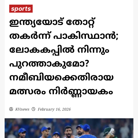
sports
ഇന്ത്യയോട് തോറ്റ്
തകർന്ന് പാകിസ്ഥാൻ;
ലോകകപ്പിൽ നിന്നും
പുറത്താകുമോ?
നമീബിയക്കെതിരായ
മത്സരം നിർണ്ണായകം
KVnews
February 16, 2026