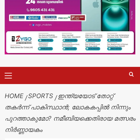
HOME
SPORTS
ഇന്ത്യയോട് തോറ്റ്
തകർന്ന് പാകിസ്ഥാൻ; ലോകകപ്പിൽ നിന്നും
പുറത്താകുമോ? നമീബിയക്കെതിരായ മത്സരം
നിർണ്ണായകം