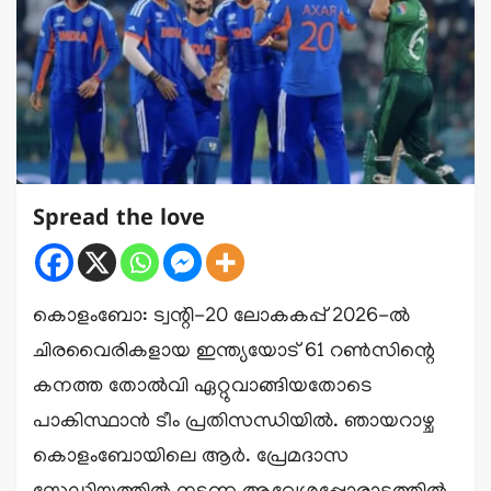
Spread the love
കൊളംബോ: ട്വന്റി-20 ലോകകപ്പ് 2026-ൽ
ചിരവൈരികളായ ഇന്ത്യയോട് 61 റൺസിന്റെ
കനത്ത തോൽവി ഏറ്റുവാങ്ങിയതോടെ
പാകിസ്ഥാൻ ടീം പ്രതിസന്ധിയിൽ. ഞായറാഴ്ച
കൊളംബോയിലെ ആർ. പ്രേമദാസ