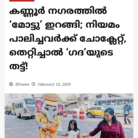
കണ്ണൂർ നഗരത്തിൽ
‘മോട്ടു’ ഇറങ്ങി; നിയമം
പാലിച്ചവർക്ക് ചോക്ലേറ്റ്,
തെറ്റിച്ചാൽ ‘ഗദ’യുടെ
തട്ട്!
KVnews
February 16, 2026