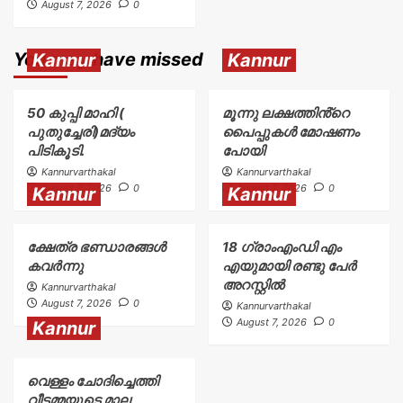
August 7, 2026
0
You may have missed
Kannur
Kannur
50 കുപ്പി മാഹി (
മൂന്നു ലക്ഷത്തിൻ്റെ
പുതുച്ചേരി)മദ്യം
പൈപ്പുകൾ മോഷണം
പിടികൂടി.
പോയി
Kannurvarthakal
Kannurvarthakal
August 7, 2026
0
August 7, 2026
0
Kannur
Kannur
ക്ഷേത്ര ഭണ്ഡാരങ്ങൾ
18 ഗ്രാംഎംഡി എം
കവർന്നു
എയുമായി രണ്ടു പേർ
അറസ്റ്റിൽ
Kannurvarthakal
August 7, 2026
0
Kannurvarthakal
August 7, 2026
0
Kannur
വെള്ളം ചോദിച്ചെത്തി
വീട്ടമ്മയുടെ മാല