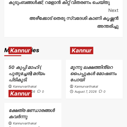
കുടുംബങ്ങൾക്ക്; റമളാൻ കിറ്റ് വിതരണം ചെയ്തു
Next
അഴീക്കോട് തെരു സ്വദേശി കാണി കൃഷ്ണൻ
അന്തരിച്ചു
More Stories
Kannur
Kannur
50 കുപ്പി മാഹി (
മൂന്നു ലക്ഷത്തിൻ്റെ
പുതുച്ചേരി)മദ്യം
പൈപ്പുകൾ മോഷണം
പിടികൂടി.
പോയി
Kannurvarthakal
Kannurvarthakal
August 7, 2026
0
August 7, 2026
0
Kannur
ക്ഷേത്ര ഭണ്ഡാരങ്ങൾ
കവർന്നു
Kannurvarthakal