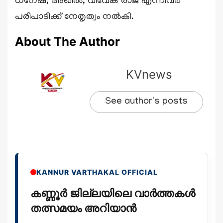
ധനേഷ്, അഖിൽ, വിവേക് രാജ് എന്നിവർ
പരിപാടിക്ക് നേതൃത്വം നൽകി.
About The Author
KVnews
See author's posts
KANNUR VARTHAKAL OFFICIAL
കണ്ണൂർ ജില്ലയിലെ വാർത്തകൾ
തത്സമയം അറിയാൻ