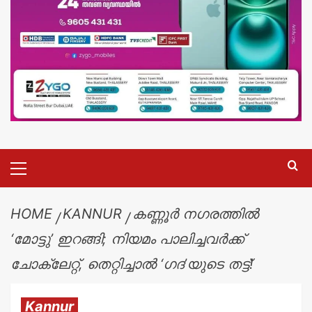
HOME
KANNUR
കണ്ണൂർ നഗരത്തിൽ
‘മോട്ടു’ ഇറങ്ങി; നിയമം പാലിച്ചവർക്ക്
ചോക്ലേറ്റ്, തെറ്റിച്ചാൽ ‘ഗദ’യുടെ തട്ട്!
Kannur