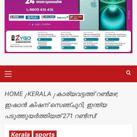
HOME
KERALA
കാര്യവട്ടത്ത് റൺമഴ;
ഇഷാൻ കിഷന് സെഞ്ചുറി, ഇന്ത്യ
പടുത്തുയർത്തിയത് 271 റൺസ്!
Kerala
sports