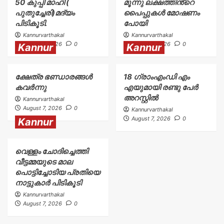
50 കുപ്പി മാഹി (
മൂന്നു ലക്ഷത്തിൻ്റെ
പുതുച്ചേരി)മദ്യം
പൈപ്പുകൾ മോഷണം
പിടികൂടി.
പോയി
Kannurvarthakal
Kannurvarthakal
August 7, 2026
0
August 7, 2026
0
Kannur
Kannur
ക്ഷേത്ര ഭണ്ഡാരങ്ങൾ
18 ഗ്രാംഎംഡി എം
കവർന്നു
എയുമായി രണ്ടു പേർ
അറസ്റ്റിൽ
Kannurvarthakal
August 7, 2026
0
Kannurvarthakal
August 7, 2026
0
Kannur
വെള്ളം ചോദിച്ചെത്തി
വീട്ടമ്മയുടെ മാല
പൊട്ടിച്ചോടിയ പ്രതിയെ
നാട്ടുകാർ പിടികൂടി
Kannurvarthakal
August 7, 2026
0