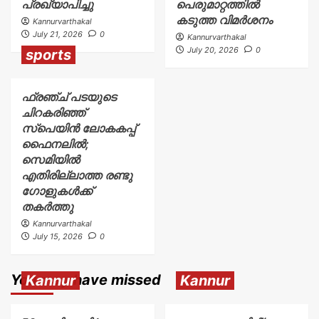
പ്രഖ്യാപിച്ചു
പെരുമാറ്റത്തിൽ
കടുത്ത വിമർശനം
Kannurvarthakal
July 21, 2026
0
Kannurvarthakal
July 20, 2026
0
sports
ഫ്രഞ്ച് പടയുടെ
ചിറകരിഞ്ഞ്
സ്പെയിൻ ലോകകപ്പ്
ഫൈനലിൽ;
സെമിയിൽ
എതിരില്ലാത്ത രണ്ടു
ഗോളുകൾക്ക്
തകർത്തു
Kannurvarthakal
July 15, 2026
0
You may have missed
Kannur
Kannur