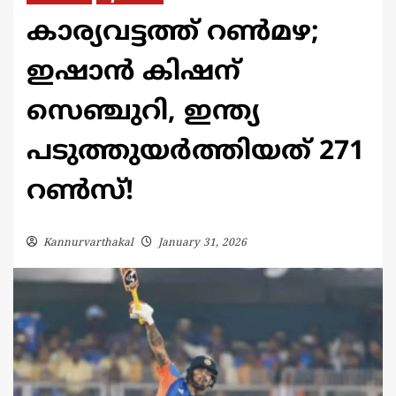
കാര്യവട്ടത്ത് റൺമഴ;
ഇഷാൻ കിഷന്
സെഞ്ചുറി, ഇന്ത്യ
പടുത്തുയർത്തിയത് 271
റൺസ്!
Kannurvarthakal
January 31, 2026