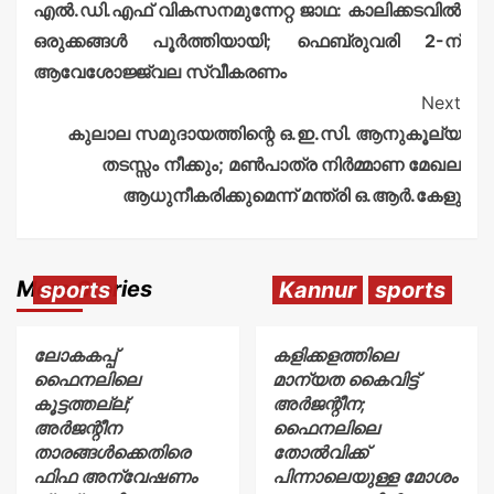
എൽ.ഡി.എഫ് വികസനമുന്നേറ്റ ജാഥ: കാലിക്കടവിൽ
ഒരുക്കങ്ങൾ പൂർത്തിയായി; ഫെബ്രുവരി 2-ന്
ആവേശോജ്ജ്വല സ്വീകരണം
Next
കുലാല സമുദായത്തിന്റെ ഒ.ഇ.സി. ആനുകൂല്യ
തടസ്സം നീക്കും; മൺപാത്ര നിർമ്മാണ മേഖല
ആധുനീകരിക്കുമെന്ന് മന്ത്രി ഒ.ആർ.കേളു
More Stories
sports
Kannur
sports
ലോകകപ്പ്
കളിക്കളത്തിലെ
ഫൈനലിലെ
മാന്യത കൈവിട്ട്
കൂട്ടത്തല്ല്;
അർജന്റീന;
അർജന്റീന
ഫൈനലിലെ
താരങ്ങൾക്കെതിരെ
തോൽവിക്ക്
ഫിഫ അന്വേഷണം
പിന്നാലെയുള്ള മോശം