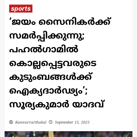
sports
‘ജയം സൈനികർക്ക്
സമർപ്പിക്കുന്നു;
പഹൽഗാമിൽ
കൊല്ലപ്പെട്ടവരുടെ
കുടുംബങ്ങൾക്ക്
ഐക്യദാർഢ്യം’;
സൂര്യകുമാർ യാദവ്
Kannurvarthakal
September 15, 2025