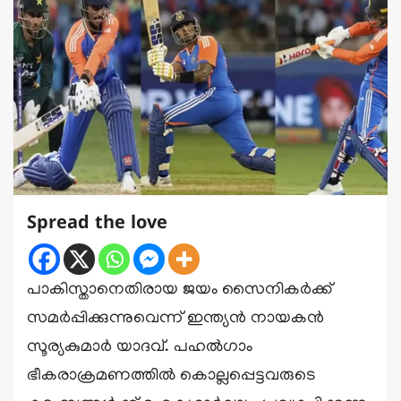
Spread the love
പാകിസ്താനെതിരായ ജയം സൈനികർക്ക്
സമർപ്പിക്കുന്നുവെന്ന് ഇന്ത്യൻ നായകൻ
സൂര്യകുമാർ യാദവ്. പഹൽഗാം
ഭീകരാക്രമണത്തിൽ കൊല്ലപ്പെട്ടവരുടെ