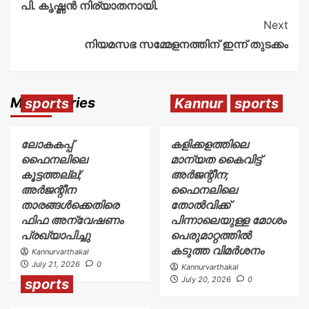
പി. കൃഷ്ണൻ നിര്യാതനായി.
Next
നിയമസഭ സമ്മേളനത്തിന് ഇന്ന് തുടക്കം
More Stories
sports
Kannur
sports
ലോകകപ്പ്
കളിക്കളത്തിലെ
ഫൈനലിലെ
മാന്യത കൈവിട്ട്
കൂട്ടത്തല്ല്;
അർജന്റീന;
അർജന്റീന
ഫൈനലിലെ
താരങ്ങൾക്കെതിരെ
തോൽവിക്ക്
ഫിഫ അന്വേഷണം
പിന്നാലെയുള്ള മോശം
പ്രഖ്യാപിച്ചു
പെരുമാറ്റത്തിൽ
കടുത്ത വിമർശനം
Kannurvarthakal
July 21, 2026
0
Kannurvarthakal
July 20, 2026
0
sports