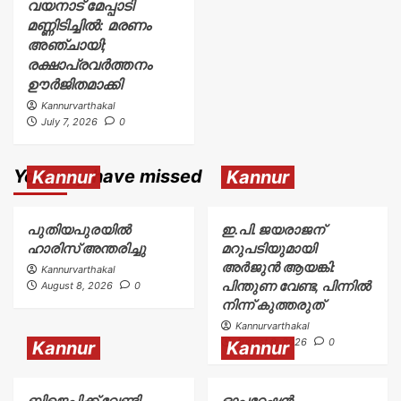
വയനാട് മേപ്പാടി
മണ്ണിടിച്ചിൽ: മരണം
അഞ്ചായി;
രക്ഷാപ്രവർത്തനം
ഊർജിതമാക്കി
Kannurvarthakal
July 7, 2026
0
You may have missed
Kannur
Kannur
പുതിയപുരയിൽ
ഇ.പി. ജയരാജന്
ഹാരിസ് അന്തരിച്ചു
മറുപടിയുമായി
അർജുൻ ആയങ്കി:
Kannurvarthakal
പിന്തുണ വേണ്ട, പിന്നിൽ
August 8, 2026
0
നിന്ന് കുത്തരുത്
Kannurvarthakal
August 8, 2026
0
Kannur
Kannur
ബിജെപിക്ക് വേണ്ടി
ഓപ്പറേഷൻ