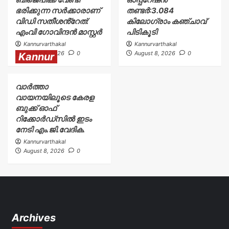
ഭരിക്കുന്ന സർക്കാരാണ്
തണ്ടർ:3.084
വിഡി സതീശൻ്റേത്:
കിലോഗ്രാം കഞ്ചാവ്
എംവി ഗോവിന്ദൻ മാസ്റ്റർ
പിടികൂടി
Kannurvarthakal
Kannurvarthakal
August 8, 2026
0
August 8, 2026
0
Kannur
വാർത്താ
വായനയിലൂടെ കേരള
ബുക്ക് ഓഫ്
റിക്കോർഡ്സിൽ ഇടം
നേടി എം.ജി.വേദിക.
Kannurvarthakal
August 8, 2026
0
Archives