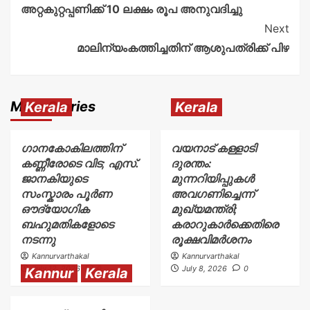
അറ്റകുറ്റപ്പണിക്ക് 10 ലക്ഷം രൂപ അനുവദിച്ചു
Next
മാലിന്യംകത്തിച്ചതിന് ആശുപത്രിക്ക് പിഴ
More Stories
Kerala
Kerala
ഗാനകോകിലത്തിന്
വയനാട് കള്ളാടി
കണ്ണീരോടെ വിട; എസ്.
ദുരന്തം:
ജാനകിയുടെ
മുന്നറിയിപ്പുകൾ
സംസ്കാരം പൂർണ
അവഗണിച്ചെന്ന്
ഔദ്യോഗിക
മുഖ്യമന്ത്രി;
ബഹുമതികളോടെ
കരാറുകാർക്കെതിരെ
നടന്നു
രൂക്ഷവിമർശനം
Kannurvarthakal
Kannurvarthakal
July 12, 2026
0
July 8, 2026
0
Kannur
Kerala