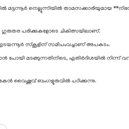
ിലവിൽ മട്ടന്നൂർ നെല്ലൂന്നിയിൽ താമസക്കാരിയുമായ **നി
) ഗുരുതര പരിക്കുകളോടെ ചികിത്സയിലാണ്.
െ, എടയന്നൂർ സ്കൂളിന് സമീപംവച്ചാണ് അപകടം.
 കാണാൻ പോയി മടങ്ങുന്നതിനിടെ, എതിർദിശയിൽ നിന്ന് വന്ന
മകൻ വൈഷ്ണവ് ബംഗളൂരുവിൽ പഠിക്കുന്നു.