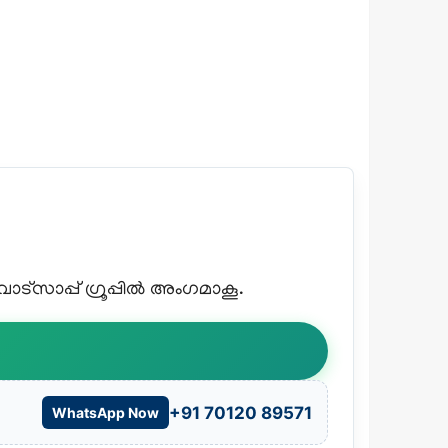
്സാപ്പ് ഗ്രൂപ്പിൽ അംഗമാകൂ.
+91 70120 89571
WhatsApp Now