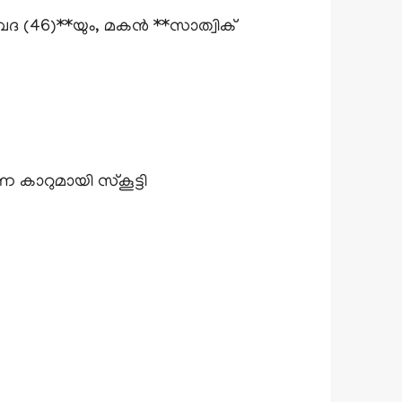
വേദ (46)**യും, മകൻ **സാത്വിക്
 കാറുമായി സ്‌കൂട്ടി