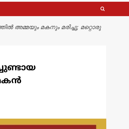
ത്തിൽ അമ്മയും മകനും മരിച്ചു; മറ്റൊരു
്ചുണ്ടായ
 മകൻ