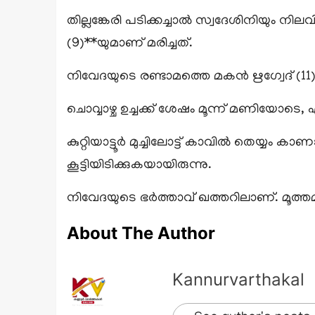
തില്ലങ്കേരി പടിക്കച്ചാൽ സ്വദേശിനിയും ന
(9)**യുമാണ് മരിച്ചത്.
നിവേദയുടെ രണ്ടാമത്തെ മകൻ ഋഗ്വേദ് (11
ചൊവ്വാഴ്ച ഉച്ചക്ക് ശേഷം മൂന്ന് മണിയോട
കുറ്റിയാട്ടൂർ മുച്ചിലോട്ട് കാവിൽ തെയ്യം
കൂട്ടിയിടിക്കുകയായിരുന്നു.
നിവേദയുടെ ഭർത്താവ് ഖത്തറിലാണ്. മൂത്ത
About The Author
Kannurvarthakal