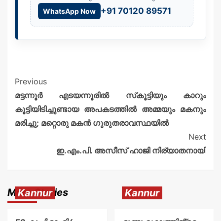
+91 70120 89571
WhatsApp Now
Previous
മട്ടന്നൂർ എടയന്നൂരിൽ സ്‌കൂട്ടിയും കാറും
കൂട്ടിയിടിച്ചുണ്ടായ അപകടത്തിൽ അമ്മയും മകനും
മരിച്ചു; മറ്റൊരു മകൻ ഗുരുതരാവസ്ഥയിൽ
Next
ഇ.എം.പി. അസീസ് ഹാജി നിര്യാതനായി
More Stories
Kannur
Kannur