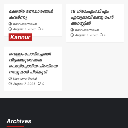
ക്ഷേത്ര ഭണ്ഡാരങ്ങൾ
18 ഗ്രാംഎംഡി എം
കവർന്നു
എയുമായി രണ്ടു പേർ
അറസ്റ്റിൽ
Kannurvarthakal
August 7, 2026
0
Kannurvarthakal
August 7, 2026
0
Kannur
വെള്ളം ചോദിച്ചെത്തി
വീട്ടമ്മയുടെ മാല
പൊട്ടിച്ചോടിയ പ്രതിയെ
നാട്ടുകാർ പിടികൂടി
Kannurvarthakal
August 7, 2026
0
Archives