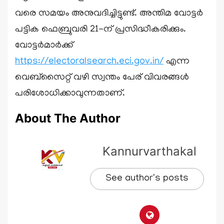
വരെ സമയം അനുവദിച്ചിട്ടുണ്ട്. അന്തിമ വോട്ടർ
പട്ടിക ഫെബ്രുവരി 21-ന് പ്രസിദ്ധീകരിക്കും.
വോട്ടർമാർക്ക്
https://electoralsearch.eci.gov.in/
എന്ന
വെബ്സൈറ്റ് വഴി സ്വന്തം പേര് വിവരങ്ങൾ
പരിശോധിക്കാവുന്നതാണ്.
About The Author
Kannurvarthakal
See author's posts