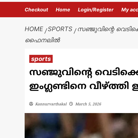
Checkout
Home
Login/Register
My ac
HOME
SPORTS
സഞ്ജുവിന്റെ വെടിക്ക
ഫൈനലിൽ
sports
സഞ്ജുവിന്റെ വെടിക്
ഇംഗ്ലണ്ടിനെ വീഴ്ത്ത
Kannurvarthakal
March 5, 2026