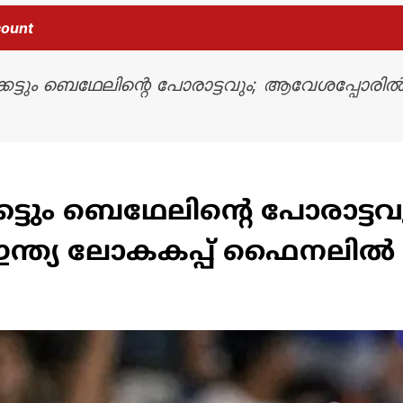
count
െട്ടും ബെഥേലിന്റെ പോരാട്ടവും; ആവേശപ്പോരിൽ ഇ
കെട്ടും ബെഥേലിന്റെ പോരാട
ി ഇന്ത്യ ലോകകപ്പ് ഫൈനലിൽ