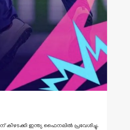
ീഴടക്കി ഇന്ത്യ ഫൈനലിൽ പ്രവേശിച്ചു.