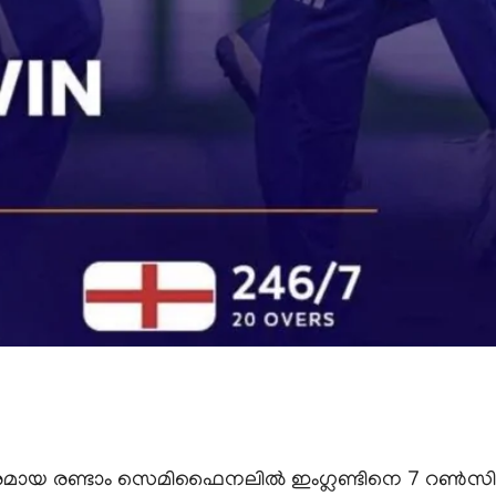
യ രണ്ടാം സെമിഫൈനലില്‍ ഇംഗ്ലണ്ടിനെ 7 റൺസിന് ക