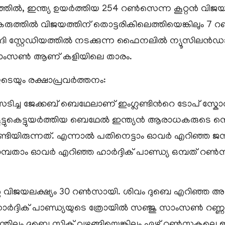
, ഇന്ത്യ ഉയര്‍ത്തിയ 254 റണ്‍സെന്ന കൂറ്റന്‍ വിജയലക്ഷ
 കരുത്തില്‍ വിജയത്തിന് തൊട്ടരികിലെത്തിയെങ്കിലും 
സ്റ്റേഡിയത്തില്‍ നടക്കുന്ന ഫൈനലില്‍ ന്യൂസിലന്‍ഡ
 സാംസൺ ആണ് കളിയിലെ താരം.
യുടെയും രക്ഷാപ്രവർത്തനം:
ടിച്ച ജേക്കബ് ബെഥേലാണ് ഇംഗ്ലണ്ടിന്‍റെ ടോപ് സ്കോറ
് കൂട്ടുകെട്ടുയര്‍ത്തിയ ബെഥേല്‍ ഇന്ത്യൻ ആരാധകരുടെ ന
േണ്ടിയിരുന്നത്. എന്നാൽ പതിനെട്ടാം ഓവര്‍ എറിഞ്ഞ ജസ്
ാം ഓവര്‍ എറിഞ്ഞ ഹാര്‍ദ്ദിക് പാണ്ഡ്യ ഒമ്പത് റണ്‍സ
 വിജയലക്ഷ്യം 30 റണ്‍സായി. ശിവം ദുബെ എറിഞ്ഞ 
ദ്ദിക് പാണ്ഡ്യയുടെ ത്രോയില്‍ സഞ്ജു സാംസണ്‍ റണ്ണൗ
്തിലും ദുബെ സിക്സ് വഴങ്ങിയെങ്കിലും ഏഴ് റണ്‍സകലെ ഇം