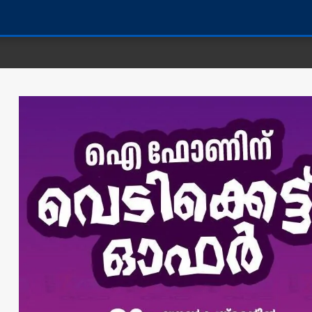
കണ്ണൂർ ജില്ല