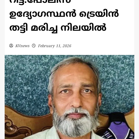
റിട്ട.പോലീസ്
ഉദ്യോഗസ്ഥൻ ട്രെയിന്‍
തട്ടി മരിച്ച നിലയില്‍
KVnews
February 11, 2026