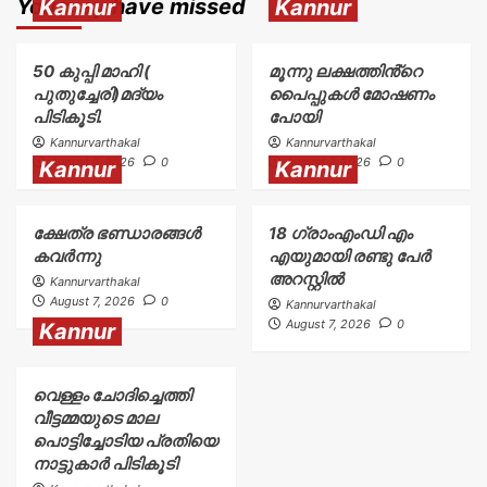
You may have missed
Kannur
Kannur
50 കുപ്പി മാഹി (
മൂന്നു ലക്ഷത്തിൻ്റെ
പുതുച്ചേരി)മദ്യം
പൈപ്പുകൾ മോഷണം
പിടികൂടി.
പോയി
Kannurvarthakal
Kannurvarthakal
August 7, 2026
0
August 7, 2026
0
Kannur
Kannur
ക്ഷേത്ര ഭണ്ഡാരങ്ങൾ
18 ഗ്രാംഎംഡി എം
കവർന്നു
എയുമായി രണ്ടു പേർ
അറസ്റ്റിൽ
Kannurvarthakal
August 7, 2026
0
Kannurvarthakal
August 7, 2026
0
Kannur
വെള്ളം ചോദിച്ചെത്തി
വീട്ടമ്മയുടെ മാല
പൊട്ടിച്ചോടിയ പ്രതിയെ
നാട്ടുകാർ പിടികൂടി