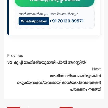
വാർത്തകൾക്കും പരസ്യങ്ങൾക്കും:
+91 70120 89571
WhatsApp Now
Previous
32 കുപ്പി മാഹിമദ്യവുമായി പ്രതി അറസ്റ്റിൽ
Next
അഖിലേന്ത്യാ പണിമുടക്കിന്
ഐക്യദാർഡ്യവുമായി മാധ്യമപ്രവർത്തകർ
പ്രകടനം നടത്തി