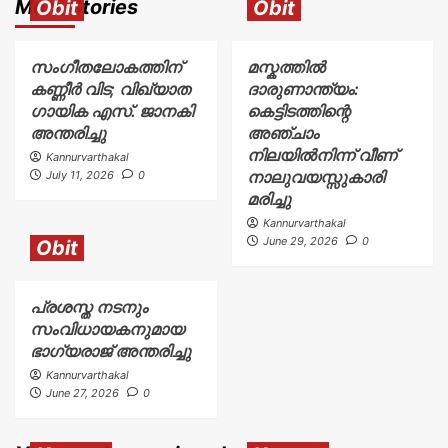
More Stories
Obit
Obit
സംഗീതലോകത്തിന്
മസ്കത്തിൽ
കണ്ണീർ വിട; വിഖ്യാത
ദാരുണാന്ത്യം:
ഗായിക എസ്. ജാനകി
കെട്ടിടത്തിന്റെ
അന്തരിച്ചു
അഞ്ചാം
നിലയിൽനിന്ന് വീണ്
Kannurvarthakal
നാലുവയസ്സുകാരി
July 11, 2026
0
മരിച്ചു
Kannurvarthakal
June 29, 2026
0
Obit
പ്രശസ്ത നടനും
സംവിധായകനുമായ
ഭാഗ്യരാജ് അന്തരിച്ചു
Kannurvarthakal
June 27, 2026
0