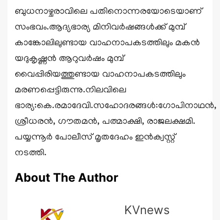
ബുധനാഴ്ചരാവിലെ പതിനൊന്നരയോടെയാണ്
സംഭവം.ആദ്യഭാര്യ മിനിവര്‍ഷങ്ങൾക്ക് മുമ്പ്
കാങ്കോലിലുണ്ടായ വാഹനാപകടത്തിലും മകന്‍
യദുകൃഷ്ണന്‍ ആറുവര്‍ഷം മുമ്പ്
വൈപ്പിരിയത്തുണ്ടായ വാഹനാപകടത്തിലും
മരണപ്പെട്ടിരുന്നു.നിലവിലെ
ഭാര്യ:കെ.രമാദേവി.സഹോദരങ്ങള്‍:ഗോപിനാഥന്‍,
ശ്രീധരന്‍, ഗൗതമന്‍, പത്മാക്ഷി, രാജലക്ഷമി.
പയ്യന്നൂർ പോലീസ് മൃതദേഹം ഇൻക്വസ്റ്റ്
നടത്തി.
About The Author
KVnews