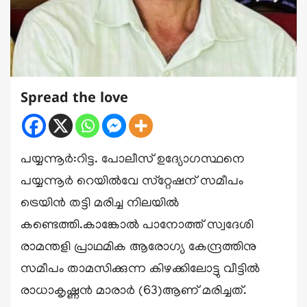
Spread the love
പയ്യന്നൂര്‍:റിട്ട. പോലീസ് ഉദ്യോഗസ്ഥനെ
പയ്യന്നൂര്‍ റെയില്‍വേ സ്‌റ്റേഷന് സമീപം
ട്രെയിന്‍ തട്ടി മരിച്ച നിലയില്‍
കണ്ടെത്തി.കാങ്കോല്‍ പാനോത്ത് സ്വദേശി
രാമന്തളി പ്രാഥമിക ആരോഗ്യ കേന്ദ്രത്തിനു
സമീപം താമസിക്കുന്ന കിഴക്കിലോട്ടു വീട്ടില്‍
രാധാകൃഷ്ണന്‍ മാരാർ (63)ആണ് മരിച്ചത്.