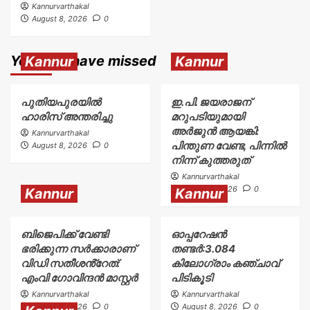
Kannurvarthakal
August 8, 2026
0
You may have missed
Kannur
Kannur
പുതിയപുരയിൽ
ഇ.പി. ജയരാജന്
ഹാരിസ് അന്തരിച്ചു
മറുപടിയുമായി
അർജുൻ ആയങ്കി:
Kannurvarthakal
പിന്തുണ വേണ്ട, പിന്നിൽ
August 8, 2026
0
നിന്ന് കുത്തരുത്
Kannurvarthakal
August 8, 2026
0
Kannur
Kannur
ബിജെപിക്ക് വേണ്ടി
ഓപ്പറേഷൻ
ഭരിക്കുന്ന സർക്കാരാണ്
തണ്ടർ:3.084
വിഡി സതീശൻ്റേത്:
കിലോഗ്രാം കഞ്ചാവ്
എംവി ഗോവിന്ദൻ മാസ്റ്റർ
പിടികൂടി
Kannurvarthakal
Kannurvarthakal
August 8, 2026
0
August 8, 2026
0