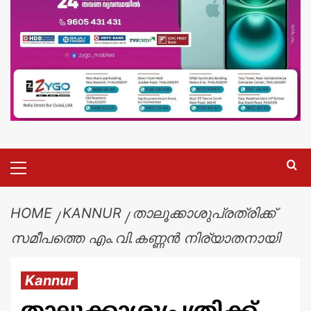
HOME
KANNUR
താലൂക്കാശുപ്രത്രിക്ക്
സമീപത്തെ എം.വി.കണ്ണൻ നിര്യാതനായി
Kannur