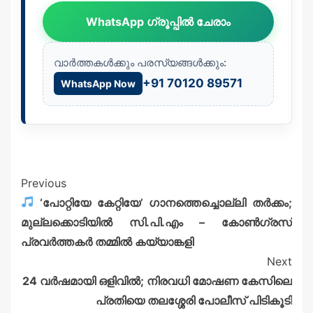
WhatsApp ഗ്രൂപ്പിൽ ചേരാം
വാർത്തകൾക്കും പരസ്യങ്ങൾക്കും:
+91 70120 89571
WhatsApp Now
Previous
‘പോറ്റിയേ കേറ്റിയേ’ ഗാനത്തെച്ചൊല്ലി തർക്കം;
മുല്ലക്കൊടിയിൽ സി.പി.എം – കോൺഗ്രസ്
പ്രവർത്തകർ തമ്മിൽ കയ്യാങ്കളി
Next
24 വർഷമായി ഒളിവിൽ; നിരവധി മോഷണ കേസിലെ
പ്രതിയെ തലശ്ശേരി പോലീസ് പിടികൂടി