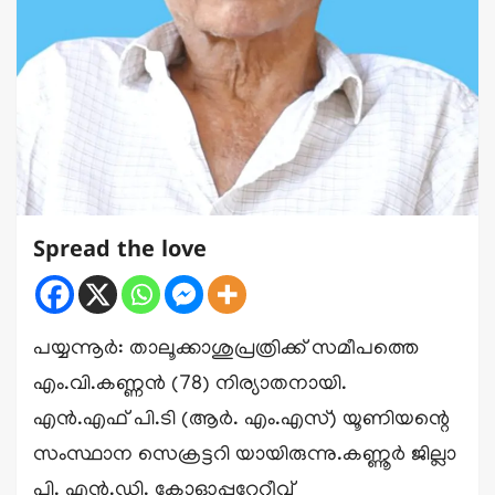
Spread the love
പയ്യന്നൂർ: താലൂക്കാശുപ്രത്രിക്ക് സമീപത്തെ
എം.വി.കണ്ണൻ (78) നിര്യാതനായി.
എൻ.എഫ് പി.ടി (ആർ. എം.എസ്) യൂണിയന്റെ
സംസ്ഥാന സെക്രട്ടറി യായിരുന്നു.കണ്ണൂർ ജില്ലാ
പി. എൻ.ഡി. കോഓപ്പറേറ്റീവ്