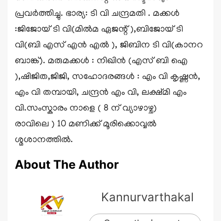
പ്രവർത്തിച്ചു. ഭാര്യ: ടി വി ചന്ദ്രമതി . മക്കൾ
:ജിജോയ് ടി വി(മിൽമ ഏജന്റ് ),ബിജോയ്‌ ടി
വി(ബി എസ് എൻ എൽ ), ജിബിന ടി വി(കാനറ
ബാങ്ക്). മരുമക്കൾ : നിഖിൻ (എസ് ബി ഐ
),ഷിജിത,ജിജി, സഹോദരങ്ങൾ : എം വി കൃഷ്ണൻ,
എം വി തമ്പായി, ചന്ദ്രൻ എം വി, ലക്ഷ്മി എം
വി.സംസ്കാരം നാളെ ( 8 ന് വ്യാഴാഴ്ച)
രാവിലെ ) 10 മണിക്ക് മൂരിക്കൊവ്വൽ
ശ്മശാനത്തിൽ.
About The Author
Kannurvarthakal