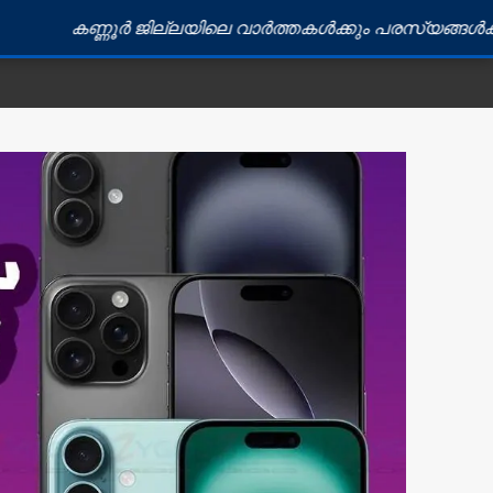
 ജില്ലയിലെ വാർത്തകൾക്കും പരസ്യങ്ങൾക്കും ബന്ധപ്പെടു