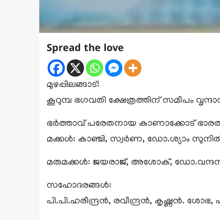
Spread the love
മുഴപ്പിലങ്ങാട്:
കൂറുമ്പ ഭഗവതി ക്ഷേത്രത്തിന് സമീപം വൃന്ദാ
ഭർത്താവ് പരേതനായ കാണാക്കോട് ഭാര
മക്കൾ: കാഞ്ചി, സ്വർണ, ഡോ.ശ്യാം സുനി
മരുമക്കൾ: ജയരാജ്‌, അശോക്, ഡോ.വന്ദന (
സഹോദരങ്ങൾ:
പി.പി.ഹരീന്ദ്രൻ, രവീന്ദ്രൻ, കൃഷ്ണൻ. ശോ