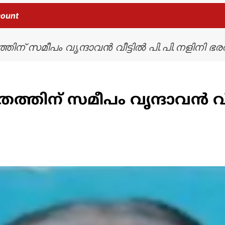
count
്തിന് സമീപം വൃന്ദാവൻ വീട്ടിൽ പി.പി.നളിനി ഭര
രത്തിന് സമീപം വൃന്ദാവൻ വീ