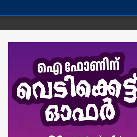
കണ്ണൂർ