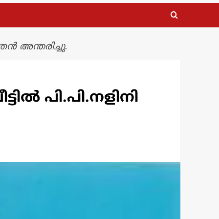
തൻ അന്തരിച്ചു.
ട്ടിൽ പി.പി.നളിനി