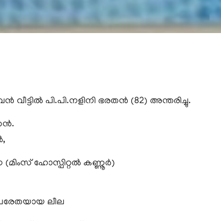
വൻ വീട്ടിൽ പി.പി.നളിനി ഭരതൻ (82) അന്തരിച്ചു.
തൻ.
ൽ,
മിംസ് ഹോസ്പിറ്റൽ കണ്ണൂർ)
ഭ, പരേതയായ ലീല