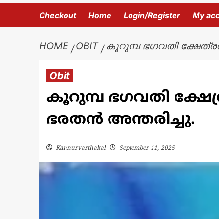
Checkout
Home
Login/Register
My ac
HOME
OBIT
കൂറുമ്പ ഭഗവതി ക്ഷേത്രത
Obit
കൂറുമ്പ ഭഗവതി ക്ഷേത്
ഭരതൻ അന്തരിച്ചു.
Kannurvarthakal
September 11, 2025