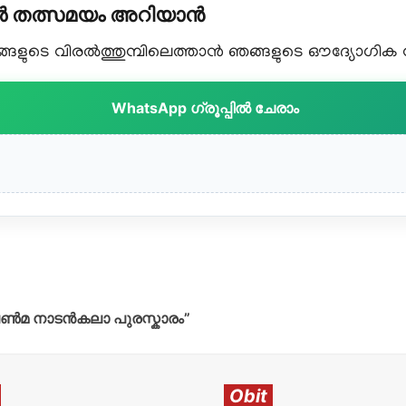
കൾ തത്സമയം അറിയാൻ
ളുടെ വിരൽത്തുമ്പിലെത്താൻ ഞങ്ങളുടെ ഔദ്യോഗിക വാട
WhatsApp ഗ്രൂപ്പിൽ ചേരാം
ൺമ നാടൻകലാ പുരസ്കാരം”
Obit