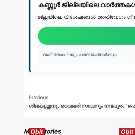
കണ്ണൂർ ജില്ലയിലെ വാർത്ത
ജില്ലയിലെ വിശേഷങ്ങൾ അതിവേഗം നിങ്ങ
വാർത്തകൾക്കും പരസ്യങ്ങൾക്കും:
Previous
ശിഖകൃഷ്ണനും വൈഖരി സാവനും നവപുരം “പെ
More Stories
Obit
Obit