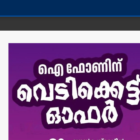
കണ്ണൂർ ജ