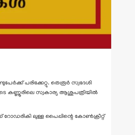
്ടുപേർക്ക് പരിക്കേറ്റു. തെരൂർ സ്വദേശി
ടെ കണ്ണൂരിലെ സ്വകാര്യ ആശുപത്രിയിൽ
ോഡരികി ലുള്ള പൈപ്പിന്റെ കോൺക്രീറ്റ്