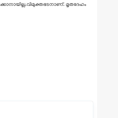
ഷിക്കാനായില്ല.വിമുക്തഭടനാണ്. മൃതദേഹം