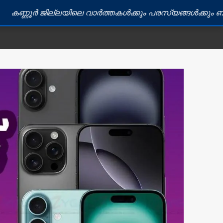
ില്ലയിലെ വാർത്തകൾക്കും പരസ്യങ്ങൾക്കും ബന്ധപ്പെടുക: