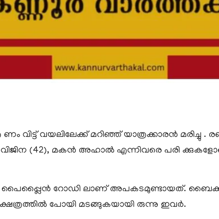
ണം വിട്ട് വയലിലേക്ക് മറിഞ്ഞ് യാത്രക്കാരൻ മരിച്ചു . രണ
്യ വിജിന (42), മകൻ അഹാൽ എന്നിവരെ പരി ക്കുകളോ
ം പൈപ്പ്ലൈൻ റോഡി ലാണ് അപകടമുണ്ടായത്. ബൈക്ക് റ
 ക്ഷേത്രത്തിൽ പോയി മടങ്ങുകയായി രുന്നു ഇവർ.