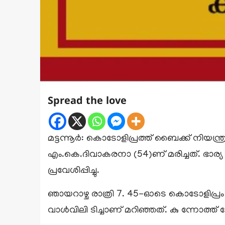
Spread the love
മട്ടന്നൂർ: കൊടോളിപ്രത്ത് ബൈക്ക് നിയന്ത്ര 
എം.കെ.ദിവാകരനാ (54)ണ് മരിച്ചത്. ഭാര
പ്രവേശിപ്പിച്ചു.
ഞായറാഴ്ച രാത്രി 7. 45-ഓടെ കൊടോളിപ്ര
വാൾവിലി ടിച്ചാണ് മറിഞ്ഞത്. കു ന്നോത്ത്