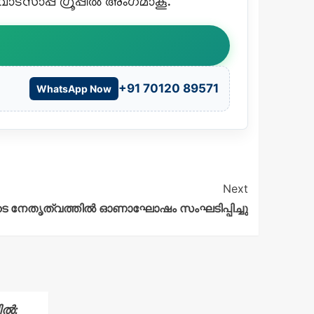
്സാപ്പ് ഗ്രൂപ്പിൽ അംഗമാകൂ.
+91 70120 89571
WhatsApp Now
Next
െ നേതൃത്വത്തില്‍ ഓണാഘോഷം സംഘടിപ്പിച്ചു
ചിൽ: