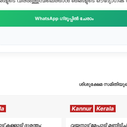
ളുടെ വിരൽത്തുമ്പിലെത്താൻ ഞങ്ങളുടെ ഔദ്യോഗിക വാട
WhatsApp ഗ്രൂപ്പിൽ ചേരാം
ശിശുക്ഷേമ സമിതിയുട
la
Kannur
Kerala
 കള്ളാടി ദുരന്തം:
വയനാട് മേപ്പാടി മണ്ണിടിച്