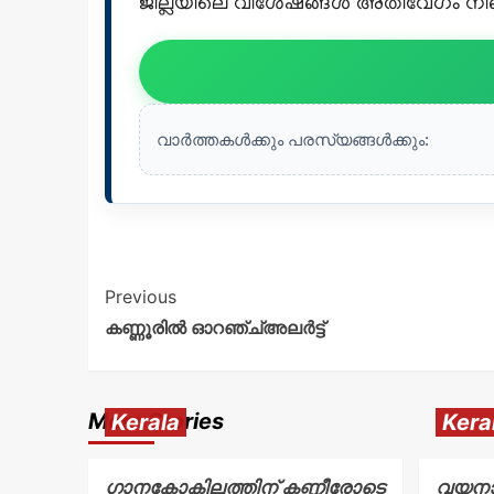
ജില്ലയിലെ വിശേഷങ്ങൾ അതിവേഗം നിങ്ങ
വാർത്തകൾക്കും പരസ്യങ്ങൾക്കും:
Previous
കണ്ണൂരിൽ ഓറഞ്ച്അലർട്ട്
More Stories
Kerala
Kera
ഗാനകോകിലത്തിന് കണ്ണീരോടെ
വയനാട്