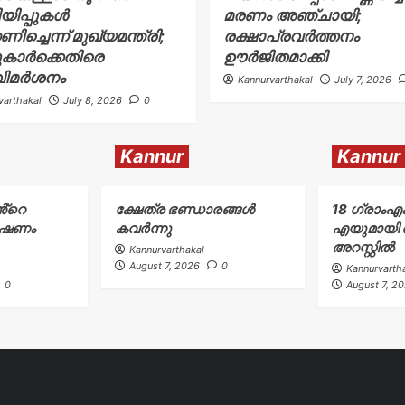
ിയിപ്പുകൾ
മരണം അഞ്ചായി;
്ചെന്ന് മുഖ്യമന്ത്രി;
രക്ഷാപ്രവർത്തനം
കാർക്കെതിരെ
ഊർജിതമാക്കി
വിമർശനം
Kannurvarthakal
July 7, 2026
varthakal
July 8, 2026
0
Kannur
Kannur
ൻ്റെ
ക്ഷേത്ര ഭണ്ഡാരങ്ങൾ
18 ഗ്രാംഎ
ോഷണം
കവർന്നു
എയുമായി ര
അറസ്റ്റിൽ
Kannurvarthakal
August 7, 2026
0
Kannurvarth
0
August 7, 2