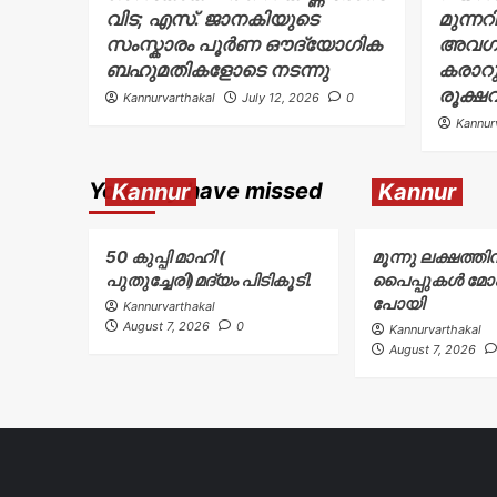
വിട; എസ്. ജാനകിയുടെ
മുന്നറ
സംസ്കാരം പൂർണ ഔദ്യോഗിക
അവഗണിച
ബഹുമതികളോടെ നടന്നു
കരാറു
രൂക്ഷ
Kannurvarthakal
July 12, 2026
0
Kannur
You may have missed
Kannur
Kannur
50 കുപ്പി മാഹി (
മൂന്നു ലക്ഷത്തി
പുതുച്ചേരി)മദ്യം പിടികൂടി.
പൈപ്പുകൾ മ
പോയി
Kannurvarthakal
August 7, 2026
0
Kannurvarthakal
August 7, 2026