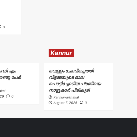
0
Kannur
ംഡി എം
വെള്ളം ചോദിച്ചെത്തി
ണ്ടു പേർ
വീട്ടമ്മയുടെ മാല
പൊട്ടിച്ചോടിയ പ്രതിയെ
നാട്ടുകാർ പിടികൂടി
akal
026
0
Kannurvarthakal
August 7, 2026
0