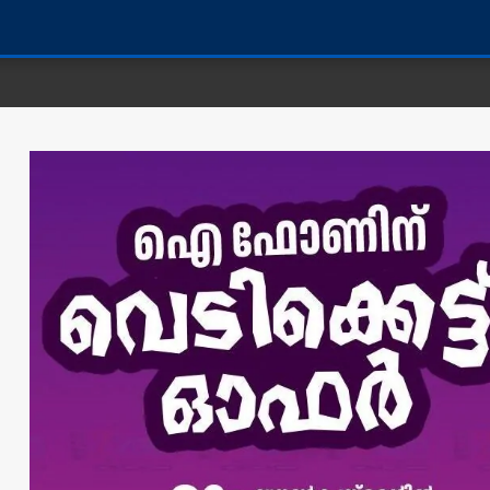
കണ്ണൂർ ജി