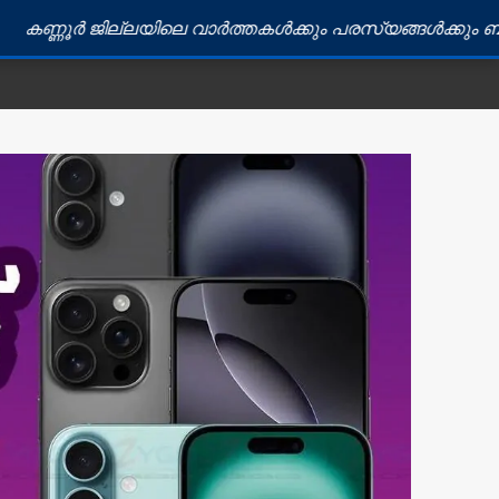
ല്ലയിലെ വാർത്തകൾക്കും പരസ്യങ്ങൾക്കും ബന്ധപ്പെടുക: