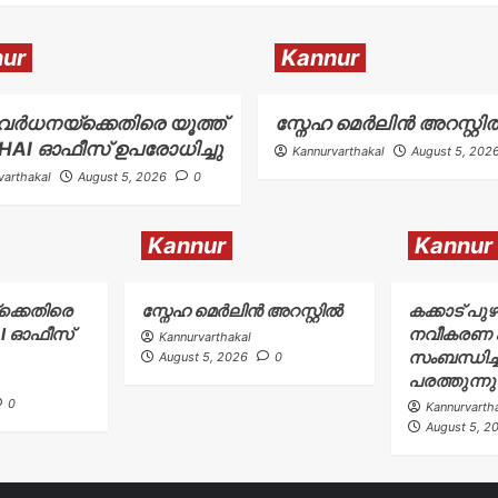
ur
Kannur
വര്‍ധനയ്ക്കെതിരെ യൂത്ത്
സ്നേഹ മെർലിൻ അറസ്റ്റി
NHAI ഓഫീസ് ഉപരോധിച്ചു
Kannurvarthakal
August 5, 202
varthakal
August 5, 2026
0
Kannur
Kannur
ക്കെതിരെ
സ്നേഹ മെർലിൻ അറസ്റ്റിൽ
കക്കാട് പു
AI ഓഫീസ്
നവീകരണ പ
Kannurvarthakal
സംബന്ധിച്ച
August 5, 2026
0
പരത്തുന്ന
0
Kannurvarth
August 5, 2