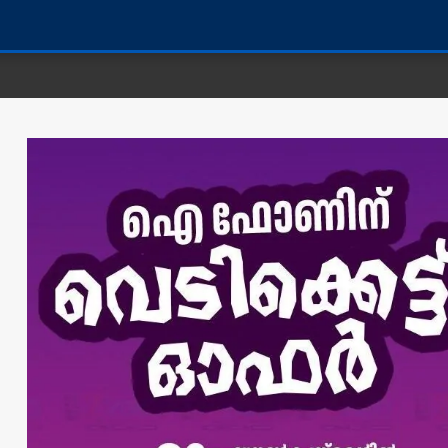
കണ്ണൂർ 