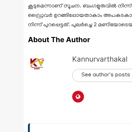
കൂടുമെന്നാണ് സൂചന. ബംഗളുരുവിൽ നിന
ഡ്രൈവർ ഉറങ്ങിപ്പോയതാകാം അപകടകാരണ
നിന്ന് പുറപ്പെട്ടത്. പുലർച്ചെ 2 മണിയോടെ
About The Author
Kannurvarthakal
See author's posts