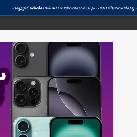
ജില്ലയിലെ വാർത്തകൾക്കും പരസ്യങ്ങൾക്കും ബന്ധപ്പെടുക