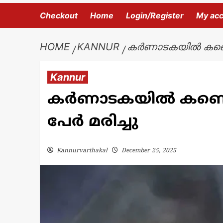
Checkout
Home
Login/Register
My ac
HOME
KANNUR
കർണാടകയിൽ കണ്ടെയ്‌
Kannur
കർണാടകയിൽ കണ്ടെയ്‌നർ
പേർ മരിച്ചു
Kannurvarthakal
December 25, 2025