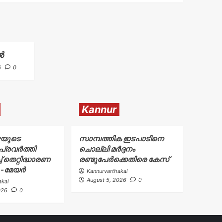
ൽ
6
0
Kannur
ഴയുടെ
സാമ്പത്തിക ഇടപാടിനെ
്രവർത്തി
ചൊല്ലി മർദ്ദനം
് തെറ്റിദ്ധാരണ
രണ്ടുപേർക്കെതിരെ കേസ്
ു -മേയർ
Kannurvarthakal
August 5, 2026
0
akal
026
0