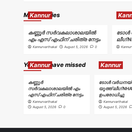
More Stories
Kannur
Kann
കണ്ണൂർ സർവകലാശാലയിൽ
ടോള്‍ 
എം എസ് എഫിന് ചരിത്ര നേട്ടം
ലീഗ് 
Kannurvarthakal
August 5, 2026
0
Kannur
You may have missed
Kannur
Kannur
കണ്ണൂർ
ടോള്‍ വര്‍ധനയ്
സർവകലാശാലയിൽ എം
യൂത്ത് ലീഗ് NH
എസ് എഫിന് ചരിത്ര നേട്ടം
ഉപരോധിച്ചു
Kannurvarthakal
Kannurvarthakal
August 5, 2026
0
August 5, 2026