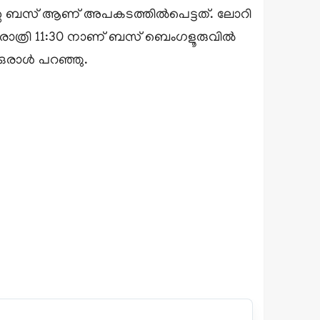
റെ ബസ് ആണ് അപകടത്തിൽപെട്ടത്. ലോറി
ത്രി 11:30 നാണ് ബസ് ബെംഗളൂരുവിൽ
ഒരാള്‍ പറഞ്ഞു.