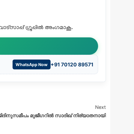
്സാപ്പ് ഗ്രൂപ്പിൽ അംഗമാകൂ.
+91 70120 89571
WhatsApp Now
Next
ദിനുസമീപം മുജീഗറിൽ സാദിഖ് നിര്യാതനായി