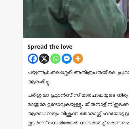
Spread the love
പയ്യന്നൂർ.തലശ്ശേരി അതിരൂപതയിലെ പ്രഥ
ആരംഭിച്ചു.
പരിശുദ്ധ ഫ്രാൻസിസ് മാർപാപ്പയുടെ നിര
മാത്രമേ ഉണ്ടാവുകയുള്ളൂ. തിരുനാളിന് തു
ആരാധനയും വിശുദ്ധ തോമാശ്ലീഹായോടുള്ള മധ
തുടർന്ന് സെമിത്തേരി സന്ദർശിച്ച് മരണപ്പെട്