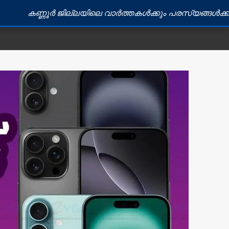
 ജില്ലയിലെ വാർത്തകൾക്കും പരസ്യങ്ങൾക്കും ബന്ധപ്പെടു