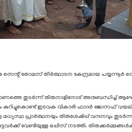
മ സെന്റ് തോമസ് തീർത്ഥാടന കേന്ദ്രമായ പയ്യന്നൂർ 
്യാണത്തെ തുടർന്ന് തിരുനാളിനോട് അനുബന്ധിച്ച് ആഘ
ടക്കം കുറിച്ചുകൊണ്ട് ഇടവക വികാരി ഫാദർ ജോസഫ് വയല
്യസ്ഥ പ്രാർത്ഥനയും തിരുശേഷിപ്പ് വന്ദനവും തുടർന്ന
ടവർക്ക് വേണ്ടിയുള്ള ഒപ്പീസ് നടത്തി. തിരുക്കർമ്മങ്ങൾക്