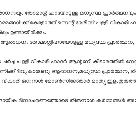
രാധനയും തോമാശ്ലീഹായോടുള്ള മധ്യസ്ഥ പ്രാർത്ഥനയും ത
ർമ്മങ്ങൾക്ക് കേളോത്ത് സെന്റ് മേരീസ് പള്ളി വികാരി ഫാ
ും ഉണ്ടായിരിക്കും.
 ആരാധന, തോമാശ്ലീഹായോടുള്ള മധ്യസ്ഥ പ്രാർത്ഥന, തിര
ചാവറ ചർച്ച പള്ളി വികാരി ഫാദർ ആന്റണി കിടാരത്തിൽ നേ
ക് ദിവ്യകാരുണ്യ ആരാധന,മധ്യസ്ഥ പ്രാർത്ഥന, തിരു
പതാ വികാരി ജനറാൾ മോൺസിഞ്ഞോർ മാത്യു ഇളംതുരുത്
്, സാമുദായിക ദിനാചരണത്തോടെ തിരുനാൾ കർമ്മങ്ങൾ അ