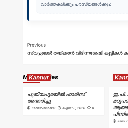
വാർത്തകൾക്കും പരസ്യങ്ങൾക്കും:
Previous
സ്വപ്നങ്ങൾ തയ്ക്കാൻ വിഭിന്നശേഷി കുട്ടികൾ
More Stories
Kannur
Kann
പുതിയപുരയിൽ ഹാരിസ്
ഇ.പി.
അന്തരിച്ചു
മറുപ
ആയങ്ക
Kannurvarthakal
August 8, 2026
0
പിന്നി
Kannur