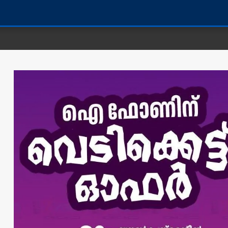
കണ്ണൂർ