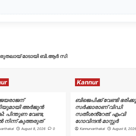
 കരുതലായ് മാടായി ബി.ആർ സി
ur
Kannur
 ജയരാജന്
ബിജെപിക്ക് വേണ്ടി ഭരിക്കു
ടിയുമായി അർജുൻ
സർക്കാരാണ് വിഡി
ി: പിന്തുണ വേണ്ട,
സതീശൻ്റേത്: എംവി
ൽ നിന്ന് കുത്തരുത്
ഗോവിന്ദൻ മാസ്റ്റർ
varthakal
August 8, 2026
0
Kannurvarthakal
August 8, 202