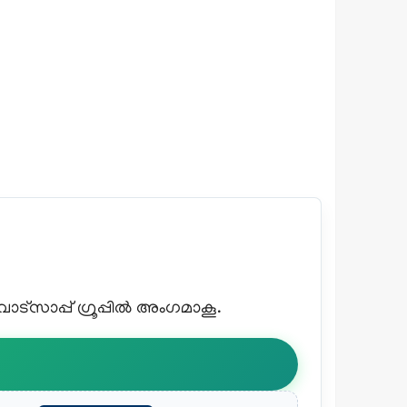
്സാപ്പ് ഗ്രൂപ്പിൽ അംഗമാകൂ.