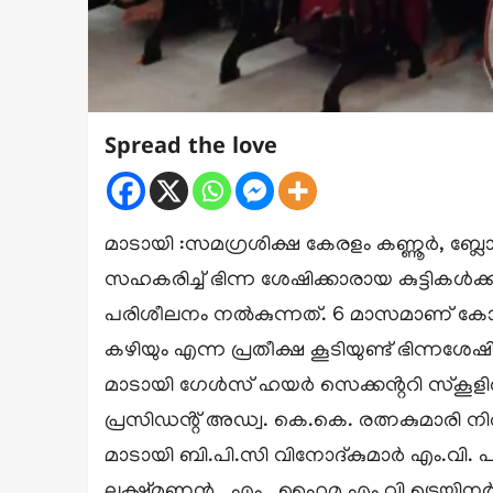
Spread the love
മാടായി :സമഗ്രശിക്ഷ കേരളം കണ്ണൂർ, ബ്
സഹകരിച്ച് ഭിന്ന ശേഷിക്കാരായ കുട്ടികൾക
പരിശീലനം നൽകുന്നത്. 6 മാസമാണ് കോഴ്സി
കഴിയും എന്ന പ്രതീക്ഷ കൂടിയുണ്ട് ഭിന്നശേ
മാടായി ഗേൾസ് ഹയർ സെക്കൻ്ററി സ്കൂളിൽ ക
പ്രസിഡൻ്റ് അഡ്വ. കെ.കെ. രത്നകുമാരി നിർ
മാടായി ബി.പി.സി വിനോദ്കുമാർ എം.വി.
ലക്ഷ്മണൻ . എം. ,ഹൈമ എം.വി ട്രെയിനർ