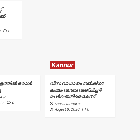
്
ിൽ
6
0
Kannur
കുളത്തിൽ ഒരാൾ
വിസ വാഗ്ദാനം നൽകി 24
ു
ലക്ഷം വാങ്ങി വഞ്ചിച്ച 4
പേർക്കെതിരെ കേസ്
akal
026
0
Kannurvarthakal
August 6, 2026
0