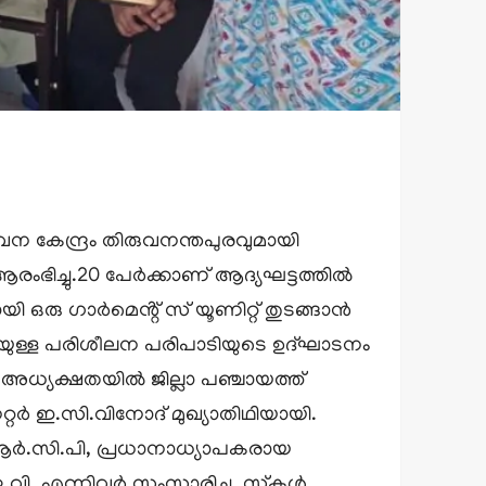
 കേന്ദ്രം തിരുവനന്തപുരവുമായി
രംഭിച്ചു.20 പേർക്കാണ് ആദ്യഘട്ടത്തിൽ
ഒരു ഗാർമെൻ്റ് സ് യൂണിറ്റ് തുടങ്ങാൻ
തോടെയുള്ള പരിശീലന പരിപാടിയുടെ ഉദ്ഘാടനം
 അധ്യക്ഷതയിൽ ജില്ലാ പഞ്ചായത്ത്
റ്റർ ഇ.സി.വിനോദ് മുഖ്യാതിഥിയായി.
.ആർ.സി.പി, പ്രധാനാധ്യാപകരായ
ി. എന്നിവർ സംസാരിച്ചു. സ്കൂൾ