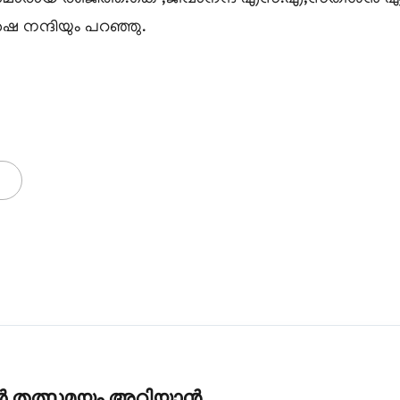
ർഷ നന്ദിയും പറഞ്ഞു.
കൾ തത്സമയം അറിയാൻ