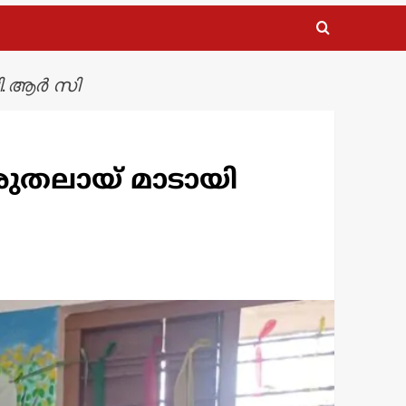
ബി.ആർ സി
രുതലായ് മാടായി