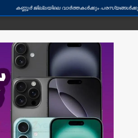
 ജില്ലയിലെ വാർത്തകൾക്കും പരസ്യങ്ങൾക്കും ബന്ധപ്പെടു