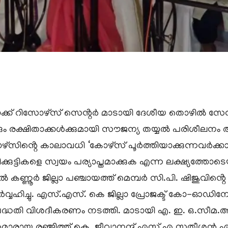
ലോക്ക് റിസോഴ്സ് സെൻ്റർ മാടായി ദേശീയ തൊഴിൽ സേവന
്കും രക്ഷിതാക്കൾക്കുമായി സൗജന്യ തയ്യൽ പരിശീലനം ആ
ൻ്റെ കാലാവധി ‘കോഴ്സ് പൂർത്തിയാക്കുന്നവർക്കായി 
ഷിക്കുട്ടികളെ സ്വയം പര്യാപ്തമാക്കുക എന്ന ലക്ഷ്യത്
ണ്ണൂർ ജില്ലാ പഞ്ചായത്ത് മെമ്പർ സി.പി. ഷിജുവിൻ്റെ
വ്വഹിച്ചു. എസ്.എസ്. കെ ജില്ലാ പ്രോജക്ട് കോ-ഓഡിനേ
 പദ്ധതി വിശദീകരണം നടത്തി. മാടായി എ. ഇ. ഒ.സീമ
മാരായ രഞ്ജിത്ത്.കെ ,ജീവാനന്ദ് എസ്.എ,സതീശൻ ഏ.വ