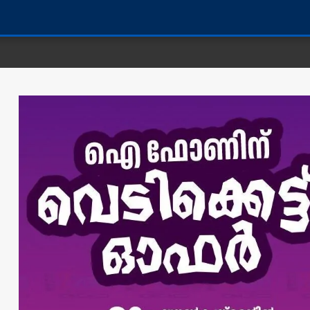
കണ്ണൂർ