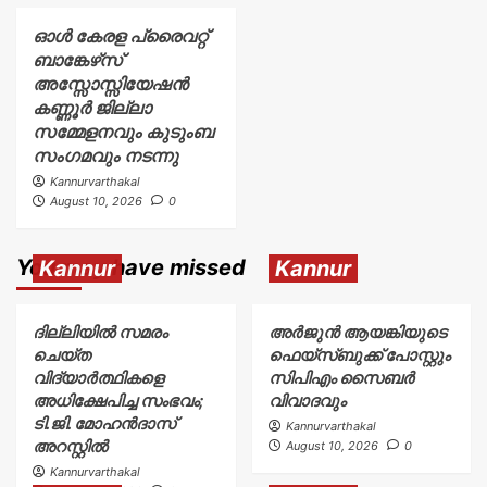
ഓൾ കേരള പ്രൈവറ്റ്
ബാങ്കേഴ്‌സ്
അസ്സോസ്സിയേഷൻ
കണ്ണൂർ ജില്ലാ
സമ്മേളനവും കുടുംബ
സംഗമവും നടന്നു
Kannurvarthakal
August 10, 2026
0
You may have missed
Kannur
Kannur
ദില്ലിയിൽ സമരം
അര്‍ജുന്‍ ആയങ്കിയുടെ
ചെയ്ത
ഫെയ്‌സ്ബുക്ക് പോസ്റ്റും
വിദ്യാർത്ഥികളെ
സിപിഎം സൈബര്‍
അധിക്ഷേപിച്ച സംഭവം;
വിവാദവും
ടി.ജി. മോഹൻദാസ്
Kannurvarthakal
അറസ്റ്റിൽ
August 10, 2026
0
Kannurvarthakal