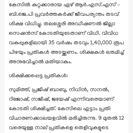
കേസിൽ കുറ്റക്കാരായ ഏഴ് ആർ.എസ്.എസ് –
ബി.ജെ.പി പ്രവർത്തകർക്ക് ജീവപര്യന്തം തടവ്
ശിക്ഷ വിധിച്ചു. തലശ്ശേരി അഡീഷണൽ ജില്ലാ
സെഷൻസ് കോടതിയുടേതാണ് വിധി. വിവിധ
വകുപ്പുകളിലായി 35 വർഷം തടവും 1,40,000 രൂപ
പിഴയും പ്രതികൾ അടയ്ക്കണം. ശിക്ഷകൾ ഒരുമിച്ച്
അനുഭവിച്ചാൽ മതിയാകും.
ശിക്ഷിക്കപ്പെട്ട പ്രതികൾ:
സുമിത്ത്, പ്രജീഷ് ബാബു, നിധിൻ, സനൽ,
റിജോഷ്, സജീഷ്, ജയേഷ് എന്നിവരെയാണ്
കോടതി ശിക്ഷിച്ചത്. കേസിലെ എട്ടാം പ്രതി
വിചാരണക്കാലയളവിൽ മരിച്ചിരുന്നു. 9 മുതൽ 12
വരെയുള്ള നാല് പ്രതികളെ തെളിവുകളുടെ