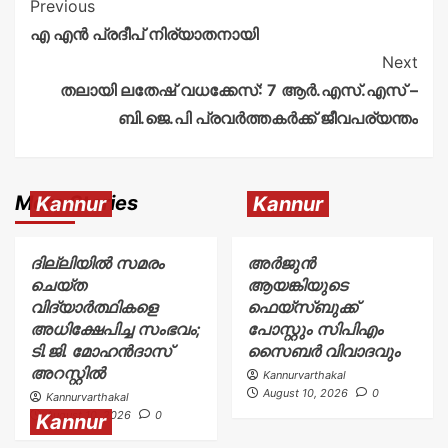
Previous
എ എൻ പ്രദീപ്‌ നിര്യാതനായി
Next
തലായി ലതേഷ് വധക്കേസ്: 7 ആർ.എസ്.എസ് –
ബി.ജെ.പി പ്രവർത്തകർക്ക് ജീവപര്യന്തം
More Stories
Kannur
Kannur
ദില്ലിയിൽ സമരം
അര്‍ജുന്‍
ചെയ്ത
ആയങ്കിയുടെ
വിദ്യാർത്ഥികളെ
ഫെയ്‌സ്ബുക്ക്
അധിക്ഷേപിച്ച സംഭവം;
പോസ്റ്റും സിപിഎം
ടി.ജി. മോഹൻദാസ്
സൈബര്‍ വിവാദവും
അറസ്റ്റിൽ
Kannurvarthakal
August 10, 2026
0
Kannurvarthakal
August 10, 2026
0
Kannur