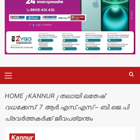
HOME
KANNUR
തലായി ലതേഷ്
വധക്കേസ്: 7 ആർ.എസ്.എസ് – ബി.ജെ.പി
പ്രവർത്തകർക്ക് ജീവപര്യന്തം
Kannur