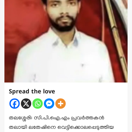
Spread the love
തലശ്ശേരി: സി.പി.ഐ.എം പ്രവർത്തകൻ
തലായി ലതേഷിനെ വെട്ടിക്കൊലപ്പെടുത്തിയ