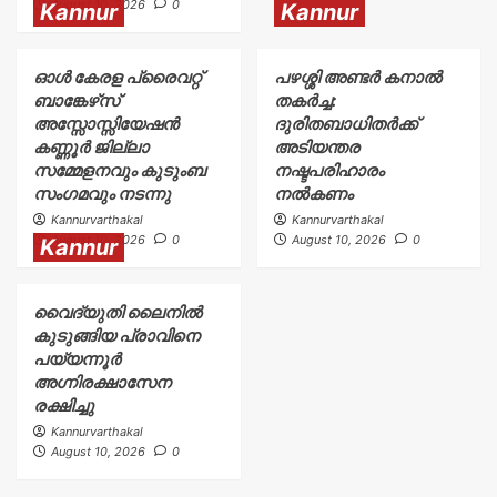
August 10, 2026
0
Kannur
Kannur
ഓൾ കേരള പ്രൈവറ്റ്
പഴശ്ശി അണ്ടർ കനാൽ
ബാങ്കേഴ്‌സ്
തകർച്ച:
അസ്സോസ്സിയേഷൻ
ദുരിതബാധിതർക്ക്‌
കണ്ണൂർ ജില്ലാ
അടിയന്തര
സമ്മേളനവും കുടുംബ
നഷ്ടപരിഹാരം
സംഗമവും നടന്നു
നൽകണം
Kannurvarthakal
Kannurvarthakal
August 10, 2026
0
August 10, 2026
0
Kannur
വൈദ്യുതി ലൈനിൽ
കുടുങ്ങിയ പ്രാവിനെ
പയ്യന്നൂർ
അഗ്നിരക്ഷാസേന
രക്ഷിച്ചു
Kannurvarthakal
August 10, 2026
0