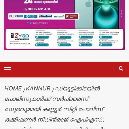
HOME
KANNUR
ഡ്യൂട്ടിക്കിടയിൽ
പോലീസുകാർക്ക് സർപ്രൈസ്
മധുരവുമായി കണ്ണൂർ സിറ്റി പോലീസ്
കമ്മീഷണർ നിധിൻരാജ് ഐപിഎസ്.;