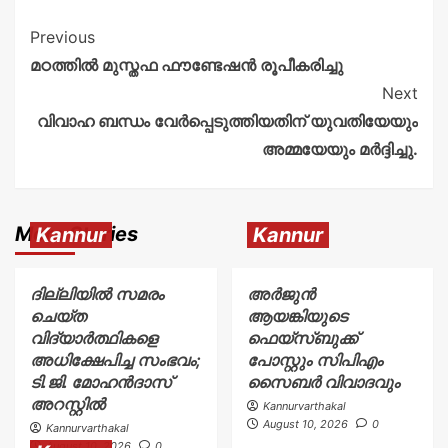
Previous
മഠത്തിൽ മുസ്തഫ ഫൗണ്ടേഷൻ രൂപീകരിച്ചു
Next
വിവാഹ ബന്ധം വേർപ്പെടുത്തിയതിന് യുവതിയേയും
അമ്മയേയും മർദ്ദിച്ചു.
More Stories
Kannur
Kannur
ദില്ലിയിൽ സമരം
അര്‍ജുന്‍
ചെയ്ത
ആയങ്കിയുടെ
വിദ്യാർത്ഥികളെ
ഫെയ്‌സ്ബുക്ക്
അധിക്ഷേപിച്ച സംഭവം;
പോസ്റ്റും സിപിഎം
ടി.ജി. മോഹൻദാസ്
സൈബര്‍ വിവാദവും
അറസ്റ്റിൽ
Kannurvarthakal
August 10, 2026
0
Kannurvarthakal
August 10, 2026
0