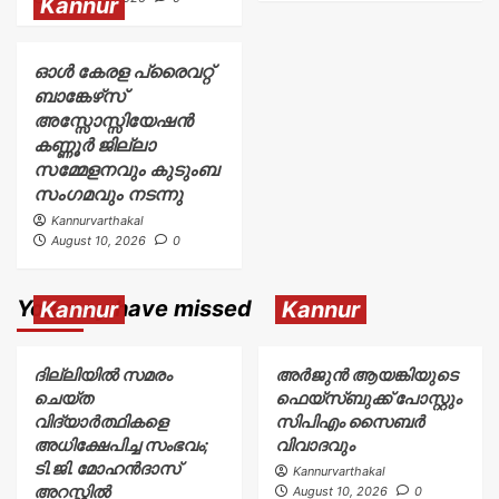
Kannur
ഓൾ കേരള പ്രൈവറ്റ്
ബാങ്കേഴ്‌സ്
അസ്സോസ്സിയേഷൻ
കണ്ണൂർ ജില്ലാ
സമ്മേളനവും കുടുംബ
സംഗമവും നടന്നു
Kannurvarthakal
August 10, 2026
0
You may have missed
Kannur
Kannur
ദില്ലിയിൽ സമരം
അര്‍ജുന്‍ ആയങ്കിയുടെ
ചെയ്ത
ഫെയ്‌സ്ബുക്ക് പോസ്റ്റും
വിദ്യാർത്ഥികളെ
സിപിഎം സൈബര്‍
അധിക്ഷേപിച്ച സംഭവം;
വിവാദവും
ടി.ജി. മോഹൻദാസ്
Kannurvarthakal
അറസ്റ്റിൽ
August 10, 2026
0