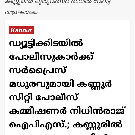
കണ്ണൂരിൽ പുതുവത്സര രാവിൽ വേറിട്ട
ആഘോഷം
Kannur
ഡ്യൂട്ടിക്കിടയിൽ
പോലീസുകാർക്ക്
സർപ്രൈസ്
മധുരവുമായി കണ്ണൂർ
സിറ്റി പോലീസ്
കമ്മീഷണർ നിധിൻരാജ്
ഐപിഎസ്.; കണ്ണൂരിൽ