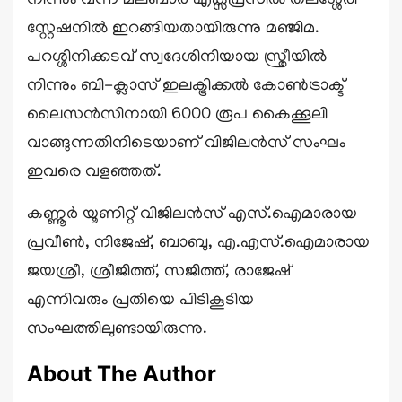
നിന്നും വന്ന മലബാർ എക്സ്പ്രസിൽ തലശ്ശേരി
സ്റ്റേഷനിൽ ഇറങ്ങിയതായിരുന്നു മഞ്ജിമ.
പറശ്ശിനിക്കടവ് സ്വദേശിനിയായ സ്ത്രീയിൽ
നിന്നും ബി-ക്ലാസ് ഇലക്ട്രിക്കൽ കോൺട്രാക്ട്
ലൈസൻസിനായി 6000 രൂപ കൈക്കൂലി
വാങ്ങുന്നതിനിടെയാണ് വിജിലൻസ് സംഘം
ഇവരെ വളഞ്ഞത്.
കണ്ണൂർ യൂണിറ്റ് വിജിലൻസ് എസ്.ഐമാരായ
പ്രവീൺ, നിജേഷ്, ബാബു, എ.എസ്.ഐമാരായ
ജയശ്രീ, ശ്രീജിത്ത്, സജിത്ത്, രാജേഷ്
എന്നിവരും പ്രതിയെ പിടികൂടിയ
സംഘത്തിലുണ്ടായിരുന്നു.
About The Author