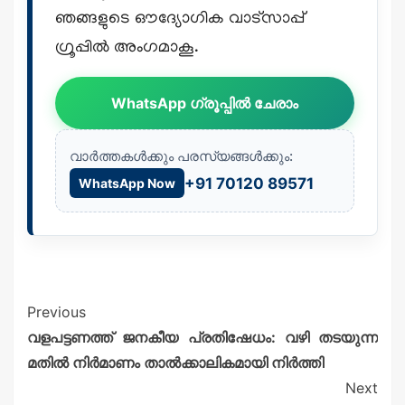
ഞങ്ങളുടെ ഔദ്യോഗിക വാട്സാപ്പ്
ഗ്രൂപ്പിൽ അംഗമാകൂ.
WhatsApp ഗ്രൂപ്പിൽ ചേരാം
വാർത്തകൾക്കും പരസ്യങ്ങൾക്കും:
+91 70120 89571
WhatsApp Now
Previous
വളപട്ടണത്ത് ജനകീയ പ്രതിഷേധം: വഴി തടയുന്ന
മതിൽ നിർമാണം താൽക്കാലികമായി നിർത്തി
Next