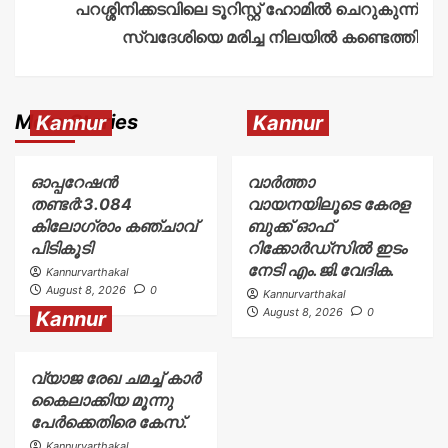
പറശ്ശിനിക്കടവിലെ ടൂറിസ്റ്റ് ഹോമിൽ ചെറുകുന്ന്
സ്വദേശിയെ മരിച്ച നിലയിൽ കണ്ടെത്തി
More Stories
Kannur
Kannur
ഓപ്പറേഷൻ
വാർത്താ
തണ്ടർ:3.084
വായനയിലൂടെ കേരള
കിലോഗ്രാം കഞ്ചാവ്
ബുക്ക് ഓഫ്
പിടികൂടി
റിക്കോർഡ്സിൽ ഇടം
നേടി എം.ജി.വേദിക.
Kannurvarthakal
August 8, 2026
0
Kannurvarthakal
August 8, 2026
0
Kannur
വ്യാജ രേഖ ചമച്ച് കാർ
കൈലാക്കിയ മൂന്നു
പേർക്കെതിരെ കേസ്.
Kannurvarthakal