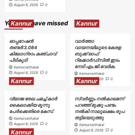
August 8, 2026
0
You may have missed
Kannur
Kannur
ഓപ്പറേഷൻ
വാർത്താ
തണ്ടർ:3.084
വായനയിലൂടെ കേരള
കിലോഗ്രാം കഞ്ചാവ്
ബുക്ക് ഓഫ്
പിടികൂടി
റിക്കോർഡ്സിൽ ഇടം
നേടി എം.ജി.വേദിക.
Kannurvarthakal
August 8, 2026
0
Kannurvarthakal
August 8, 2026
0
Kannur
Kannur
വ്യാജ രേഖ ചമച്ച് കാർ
സ്വർണ്ണം നൽകാമെന്ന്
കൈലാക്കിയ മൂന്നു
പറഞ്ഞ് മുക്കു പണ്ടം
പേർക്കെതിരെ കേസ്.
നൽകി നാലുലക്ഷം രൂപ
തട്ടിയെടുത്തു
Kannurvarthakal
August 8, 2026
0
Kannurvarthakal
August 8, 2026
0
Kannur