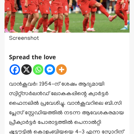
Screenshot
Spread the love
വാൻകൂവർ: 1954-ന് ശേഷം ആദ്യമായി
സ്വിറ്റ്‌സർലൻഡ് ലോകകപ്പിന്റെ ക്വാർട്ടർ
ഫൈനലിൽ പ്രവേശിച്ചു. വാൻകൂവറിലെ ബി.സി
പ്ലേസ് സ്റ്റേഡിയത്തിൽ നടന്ന ആവേശകരമായ
പ്രീക്വാർട്ടർ പോരാട്ടത്തിൽ പെനാൽറ്റി
ഷൂട്ടൗട്ടിൽ കൊളംബിയയെ 4-3 എന്ന സ്കോറിന്