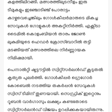
കളത്തിലിറങ്ങി. മത്സരത്തിലുടനീളം ഇരു
ടീമുകളും ഇഞ്ചോടിഞ്ച് പോരാട്ടം
കാഴ്ചവെച്ചെങ്കിലും ഗോൾകീപ്പർമാരുടെ മികച്ച
സേവുകൾ ഗോളുകൾ അകറ്റിനിർത്തി. എക്സ്ട്രാ
ടൈമിൽ കൊളംബിയൻ താരം ജോൺ
ലുകുമിയുടെ ഹെഡർ ക്രോസ്ബാറിൽ തട്ടി
മടങ്ങിയത് മത്സരത്തിലെ നിർണ്ണായക
നിമിഷമായി.
പെനാൽറ്റി ഷൂട്ടൗട്ടിൽ സ്വിറ്റ്‌സർലൻഡ് കൂടുതൽ
കൃത്യത പുലർത്തി. ഗോൾകീപ്പർ ഗ്രെഗോർ
കോബെൽ നടത്തിയ തകർപ്പൻ സേവുകൾ
സ്വിസ് ടീമിന് തുണയായി. സെഡ്രിക് ഇറ്റെനും
റൂബൻ വാർഗാസും ലക്ഷ്യം കണ്ടതോടെ
സ്വിറ്റ്‌സർലൻഡ് വിജയം ഉറപ്പിക്കുകയായിരുന്നു.