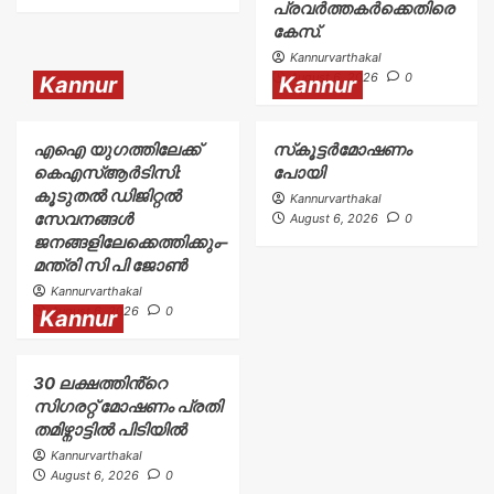
പ്രവർത്തകർക്കെതിരെ
കേസ്.
Kannurvarthakal
August 6, 2026
0
Kannur
Kannur
എഐ യുഗത്തിലേക്ക്
സ്‌കൂട്ടർമോഷണം
കെഎസ്ആർടിസി:
പോയി
കൂടുതൽ ഡിജിറ്റൽ
Kannurvarthakal
സേവനങ്ങൾ
August 6, 2026
0
ജനങ്ങളിലേക്കെത്തിക്കും–
മന്ത്രി സി പി ജോൺ
Kannurvarthakal
August 6, 2026
0
Kannur
30 ലക്ഷത്തിൻ്റെ
സിഗരറ്റ് മോഷണം പ്രതി
തമിഴ്നാട്ടിൽ പിടിയിൽ
Kannurvarthakal
August 6, 2026
0