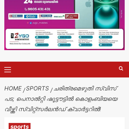
HOME
SPORTS
ചരിത്രമെഴുതി സ്വിസ്
പട; പെനാൽറ്റി ഷൂട്ടൗട്ടിൽ കൊളംബിയയെ
വീഴ്ത്തി സ്വിറ്റ്‌സർലൻഡ് ക്വാർട്ടറിൽ!
sports