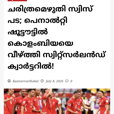
ചരിത്രമെഴുതി സ്വിസ്
പട; പെനാൽറ്റി
ഷൂട്ടൗട്ടിൽ
കൊളംബിയയെ
വീഴ്ത്തി സ്വിറ്റ്‌സർലൻഡ്
ക്വാർട്ടറിൽ!
Kannurvarthakal
July 8, 2026
0