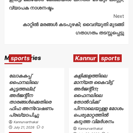
വ്യാപക നാശനഷ്ടം
Next
കാറ്റിൽ മരങ്ങൾ കടപുഴകി; വൈദ്യുതി മുടങ്ങി
ഗതാഗതം തടസ്സപ്പെട്ടു
More Stories
sports
Kannur
sports
ലോകകപ്പ്
കളിക്കളത്തിലെ
ഫൈനലിലെ
മാന്യത കൈവിട്ട്
കൂട്ടത്തല്ല്;
അർജന്റീന;
അർജന്റീന
ഫൈനലിലെ
താരങ്ങൾക്കെതിരെ
തോൽവിക്ക്
ഫിഫ അന്വേഷണം
പിന്നാലെയുള്ള മോശം
പ്രഖ്യാപിച്ചു
പെരുമാറ്റത്തിൽ
കടുത്ത വിമർശനം
Kannurvarthakal
July 21, 2026
0
Kannurvarthakal