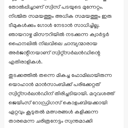
തോൽപ്പിച്ചാണ് സ്വിസ് പടയുടെ മുന്നേറ്റം.
നിശ്ചിത സമയത്തും അധിക സമയത്തും ഇരു
ടീമുകൾക്കും ഗോൾ നേടാൻ സാധിച്ചില്ല.
ഞായറാഴ്ച മിസൗറിയിൽ നടക്കുന്ന ക്വാർട്ടർ
ഫൈനലിൽ നിലവിലെ ചാമ്പ്യന്മാരായ
അർജന്റീനയാണ് സ്വിറ്റ്‌സർലൻഡിന്റെ
എതിരാളികൾ.
തുടക്കത്തിൽ തന്നെ മികച്ച ഫോമിലായിരുന്ന
യൊഹാൻ മാൻസാംബിക്ക് പരിക്കേറ്റത്
സ്വിറ്റ്‌സർലൻഡിന് തിരിച്ചടിയായി. മറുവശത്ത്
ജെയിംസ് റോഡ്രിഗസ് കൊളംബിയക്കായി
ഏറ്റവും കൂടുതൽ മത്സരങ്ങൾ കളിക്കുന്ന
താരമെന്ന ചരിത്രനേട്ടം സ്വന്തമാക്കി