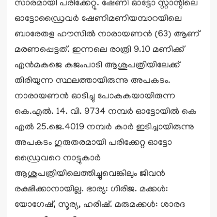
സാരമായി പരിക്കേറ്റു. ഷേണി ഓട്ടോ സ്റ്റാൻ്റിലെ
ഓട്ടോഡ്രൈവർ ഷേണിമണിയമ്പാറയിലെ
ബാരേതള ഹൗസിൽ നാരായണൻ (63) ആണ്
മരണപ്പെട്ടത്. ഇന്നലെ രാത്രി 9.10 മണിക്ക്
എൻമകജെ കജംപാടി ആശുപത്രിയിലേക്ക്
തിരിയുന്ന സ്ഥലത്തായിരുന്നു അപകടം.
നാരായണൻ ഓടിച്ചു പോകുകയായിരുന്ന
കെ.എൽ. 14. വി. 9734 നമ്പർ ഓട്ടോയിൽ കെ
എൽ 25.ജെ.4019 നമ്പർ കാർ ഇടിച്ചായിരുന്നു
അപകടം ഗുരുതരമായി പരിക്കേറ്റ ഓട്ടോ
ഡ്രൈവറെ നാട്ടുകാർ
ആശുപത്രിയിലെത്തിച്ചുവെങ്കിലും ജീവൻ
രക്ഷിക്കാനായില്ല. ഭാര്യ: ഗിരിജ. മക്കൾ:
യോഗേഷ്, സൂര്യ, ഹരീഷ്. മരുമക്കൾ: ശാരദ