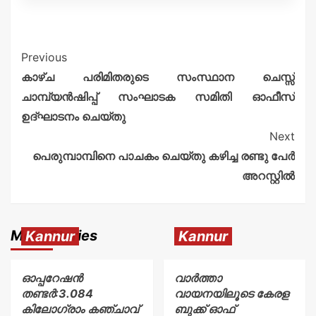
Previous
കാഴ്ച പരിമിതരുടെ സംസ്ഥാന ചെസ്സ്
ചാമ്പ്യൻഷിപ്പ് സംഘാടക സമിതി ഓഫീസ്
ഉദ്ഘാടനം ചെയ്തു
Next
പെരുമ്പാമ്പിനെ പാചകം ചെയ്തു കഴിച്ച രണ്ടു പേർ
അറസ്റ്റില്‍
More Stories
Kannur
Kannur
ഓപ്പറേഷൻ
വാർത്താ
തണ്ടർ:3.084
വായനയിലൂടെ കേരള
കിലോഗ്രാം കഞ്ചാവ്
ബുക്ക് ഓഫ്