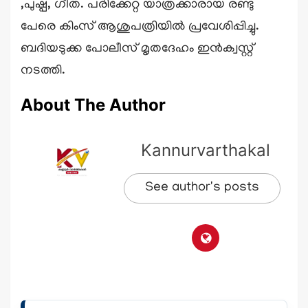
,പുഷ്പ, ഗീത. പരിക്കേറ്റ യാത്രക്കാരായ രണ്ടു
പേരെ കിംസ് ആശുപത്രിയിൽ പ്രവേശിപ്പിച്ചു.
ബദിയടുക്ക പോലീസ് മൃതദേഹം ഇൻക്വസ്റ്റ്
നടത്തി.
About The Author
Kannurvarthakal
See author's posts