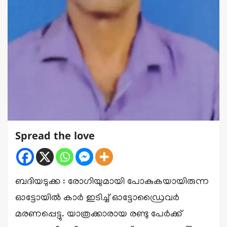
Spread the love
ബദിയടുക്ക : രോഗിയുമായി പോകുകയായിരുന്ന
ഓട്ടോയിൽ കാർ ഇടിച്ച് ഓട്ടോഡ്രൈവർ
മരണപ്പെട്ടു. യാത്രക്കാരായ രണ്ടു പേർക്ക്