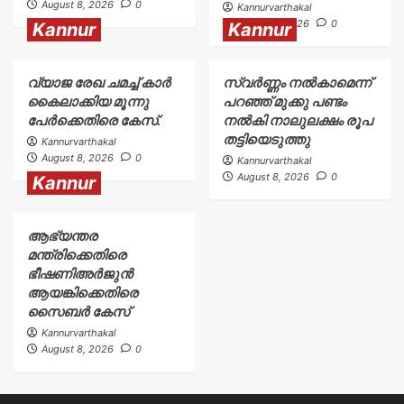
August 8, 2026
0
Kannurvarthakal
August 8, 2026
0
Kannur
Kannur
വ്യാജ രേഖ ചമച്ച് കാർ
സ്വർണ്ണം നൽകാമെന്ന്
കൈലാക്കിയ മൂന്നു
പറഞ്ഞ് മുക്കു പണ്ടം
പേർക്കെതിരെ കേസ്.
നൽകി നാലുലക്ഷം രൂപ
തട്ടിയെടുത്തു
Kannurvarthakal
August 8, 2026
0
Kannurvarthakal
August 8, 2026
0
Kannur
ആഭ്യന്തര
മന്ത്രിക്കെതിരെ
ഭീഷണിഅർജുൻ
ആയങ്കിക്കെതിരെ
സൈബർ കേസ്
Kannurvarthakal
August 8, 2026
0