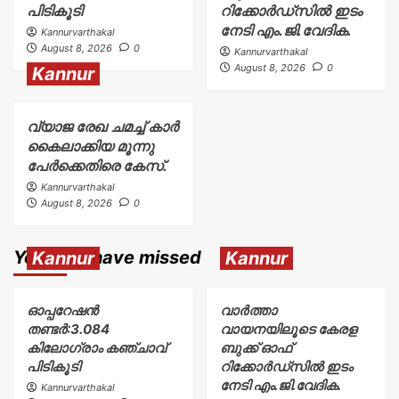
പിടികൂടി
റിക്കോർഡ്സിൽ ഇടം
നേടി എം.ജി.വേദിക.
Kannurvarthakal
August 8, 2026
0
Kannurvarthakal
August 8, 2026
0
Kannur
വ്യാജ രേഖ ചമച്ച് കാർ
കൈലാക്കിയ മൂന്നു
പേർക്കെതിരെ കേസ്.
Kannurvarthakal
August 8, 2026
0
You may have missed
Kannur
Kannur
ഓപ്പറേഷൻ
വാർത്താ
തണ്ടർ:3.084
വായനയിലൂടെ കേരള
കിലോഗ്രാം കഞ്ചാവ്
ബുക്ക് ഓഫ്
പിടികൂടി
റിക്കോർഡ്സിൽ ഇടം
നേടി എം.ജി.വേദിക.
Kannurvarthakal