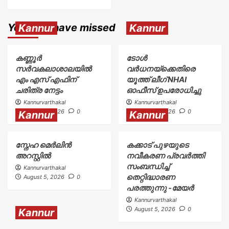
You may have missed
Kannur
Kannur
കണ്ണൂർ
ടോള്‍
സർവകലാശാലയിൽ
വര്‍ധനയ്ക്കെതിരെ
എം എസ് എഫിന്
യൂത്ത് ലീഗ് NHAI
ചരിത്ര നേട്ടം
ഓഫീസ് ഉപരോധിച്ചു
Kannurvarthakal
Kannurvarthakal
August 5, 2026
0
August 5, 2026
0
Kannur
Kannur
സ്നേഹ മെർലിൻ
കക്കാട് പുഴയുടെ
അറസ്റ്റിൽ
നവീകരണ പ്രവർത്തി
സംബന്ധിച്ച്
Kannurvarthakal
തെറ്റിദ്ധാരണ
August 5, 2026
0
പരത്തുന്നു -മേയർ
Kannurvarthakal
August 5, 2026
0
Kannur