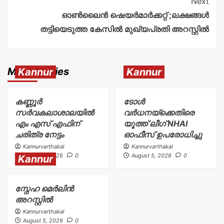
Next
ഓൺലൈൻ ഷെയര്‍മാര്‍ക്കറ്റ് ;ലക്ഷങ്ങൾ
തട്ടിയെടുത്ത കേസില്‍ മുഖ്യപ്രതി അറസ്റ്റിൽ
More Stories
Kannur
Kannur
കണ്ണൂർ
ടോള്‍
സർവകലാശാലയിൽ
വര്‍ധനയ്ക്കെതിരെ
എം എസ് എഫിന്
യൂത്ത് ലീഗ് NHAI
ചരിത്ര നേട്ടം
ഓഫീസ് ഉപരോധിച്ചു
Kannurvarthakal
Kannurvarthakal
August 5, 2026
0
August 5, 2026
0
Kannur
സ്നേഹ മെർലിൻ
അറസ്റ്റിൽ
Kannurvarthakal
August 5, 2026
0