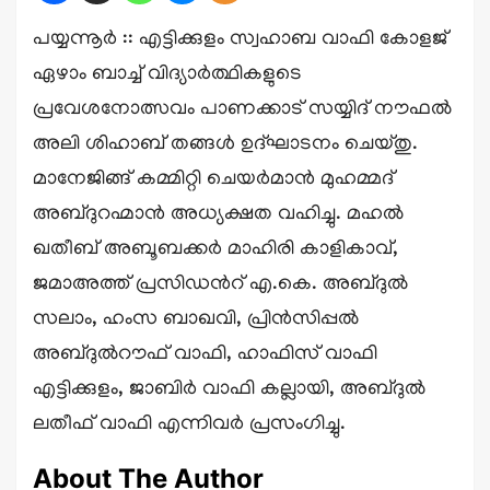
പയ്യന്നൂർ :: എട്ടിക്കുളം സ്വഹാബ വാഫി കോളജ്
ഏഴാം ബാച്ച് വിദ്യാർത്ഥികളുടെ
പ്രവേശനോത്സവം പാണക്കാട് സയ്യിദ് നൗഫൽ
അലി ശിഹാബ് തങ്ങൾ ഉദ്ഘാടനം ചെയ്തു.
മാനേജിങ്ങ് കമ്മിറ്റി ചെയർമാൻ മുഹമ്മദ്
അബ്ദുറഹ്മാൻ അധ്യക്ഷത വഹിച്ചു. മഹൽ
ഖതീബ് അബൂബക്കർ മാഹിരി കാളികാവ്,
ജമാഅത്ത് പ്രസിഡൻറ് എ.കെ. അബ്ദുൽ
സലാം, ഹംസ ബാഖവി, പ്രിൻസിപ്പൽ
അബ്ദുൽറൗഫ് വാഫി, ഹാഫിസ് വാഫി
എട്ടിക്കുളം, ജാബിർ വാഫി കല്ലായി, അബ്ദുൽ
ലതീഫ് വാഫി എന്നിവർ പ്രസംഗിച്ചു.
About The Author