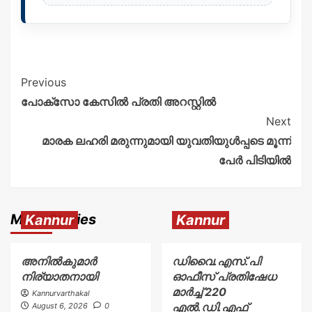
Previous
പോക്സോ കേസിൽ പ്രതി അറസ്റ്റിൽ
Next
മാരക ലഹരി മരുന്നുമായി യുവതിയുൾപ്പടെ മൂന്ന്
പേർ പിടിയിൽ
More Stories
Kannur
Kannur
അനിൽകുമാർ
ഡിവൈ.എസ്.പി
നിര്യാതനായി
ഓഫീസ് പ്രതിഷേധ
മാർച്ച് 220
Kannurvarthakal
എൽ.ഡി.എഫ്
August 6, 2026
0