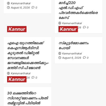
മാർച്ച് 220
Kannurvarthakal
എൽ.ഡി.എഫ്
August 6, 2026
0
പ്രവർത്തകർക്കെതിരെ
കേസ്.
Kannurvarthakal
August 6, 2026
0
Kannur
Kannur
എഐ യുഗത്തിലേക്ക്
സ്‌കൂട്ടർമോഷണം
കെഎസ്ആർടിസി:
പോയി
കൂടുതൽ ഡിജിറ്റൽ
Kannurvarthakal
സേവനങ്ങൾ
August 6, 2026
0
ജനങ്ങളിലേക്കെത്തിക്കും–
മന്ത്രി സി പി ജോൺ
Kannurvarthakal
August 6, 2026
0
Kannur
30 ലക്ഷത്തിൻ്റെ
സിഗരറ്റ് മോഷണം പ്രതി
തമിഴ്നാട്ടിൽ പിടിയിൽ