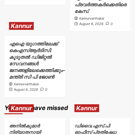
പ്രവർത്തകർക്കെതിരെ
കേസ്.
Kannurvarthakal
August 6, 2026
0
Kannur
എഐ യുഗത്തിലേക്ക്
കെഎസ്ആർടിസി:
കൂടുതൽ ഡിജിറ്റൽ
സേവനങ്ങൾ
ജനങ്ങളിലേക്കെത്തിക്കും–
മന്ത്രി സി പി ജോൺ
Kannurvarthakal
August 6, 2026
0
You may have missed
Kannur
Kannur
അനിൽകുമാർ
ഡിവൈ.എസ്.പി
നിര്യാതനായി
ഓഫീസ് പ്രതിഷേധ