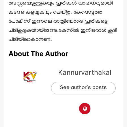
തടസ്സപ്പെടുത്തുകയും പ്രതികൾ വാഹനവുമായി
കടന്നു കളയുകയും ചെയ്തു. കേസെടുത്ത
പോലീസ് ഇന്നലെ രാത്രിയോടെ പ്രതികളെ
പിടികൂടുകയായിരുന്നു.കേസിൽ ഇനിഒരാൾ കൂടി
പിടിയിലാകാനുണ്ട്.
About The Author
Kannurvarthakal
See author's posts