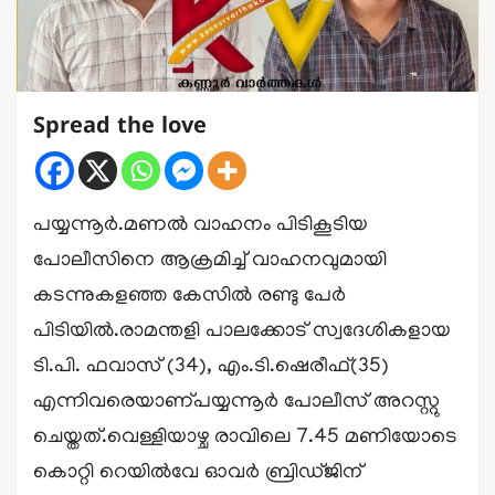
Spread the love
പയ്യന്നൂർ.മണൽ വാഹനം പിടികൂടിയ
പോലീസിനെ ആക്രമിച്ച് വാഹനവുമായി
കടന്നുകളഞ്ഞ കേസിൽ രണ്ടു പേർ
പിടിയിൽ.രാമന്തളി പാലക്കോട് സ്വദേശികളായ
ടി.പി. ഫവാസ് (34), എം.ടി.ഷെരീഫ്(35)
എന്നിവരെയാണ്പയ്യന്നൂർ പോലീസ് അറസ്റ്റു
ചെയ്തത്.വെള്ളിയാഴ്ച രാവിലെ 7.45 മണിയോടെ
കൊറ്റി റെയിൽവേ ഓവർ ബ്രിഡ്ജിന്