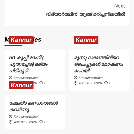
Next
വിദ്യാർത്ഥിനി തൂങ്ങിമരിച്ചനിലയിൽ
More Stories
Kannur
Kannur
50 കുപ്പി മാഹി (
മൂന്നു ലക്ഷത്തിൻ്റെ
പുതുച്ചേരി)മദ്യം
പൈപ്പുകൾ മോഷണം
പിടികൂടി.
പോയി
Kannurvarthakal
Kannurvarthakal
August 7, 2026
0
August 7, 2026
0
Kannur
ക്ഷേത്ര ഭണ്ഡാരങ്ങൾ
കവർന്നു
Kannurvarthakal
August 7, 2026
0