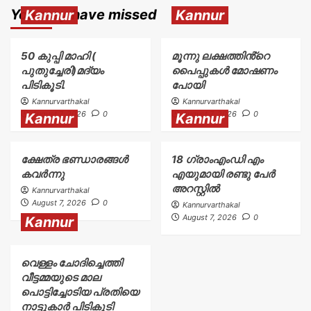
You may have missed
Kannur
Kannur
50 കുപ്പി മാഹി (
മൂന്നു ലക്ഷത്തിൻ്റെ
പുതുച്ചേരി)മദ്യം
പൈപ്പുകൾ മോഷണം
പിടികൂടി.
പോയി
Kannurvarthakal
Kannurvarthakal
August 7, 2026
0
August 7, 2026
0
Kannur
Kannur
ക്ഷേത്ര ഭണ്ഡാരങ്ങൾ
18 ഗ്രാംഎംഡി എം
കവർന്നു
എയുമായി രണ്ടു പേർ
അറസ്റ്റിൽ
Kannurvarthakal
August 7, 2026
0
Kannurvarthakal
August 7, 2026
0
Kannur
വെള്ളം ചോദിച്ചെത്തി
വീട്ടമ്മയുടെ മാല
പൊട്ടിച്ചോടിയ പ്രതിയെ
നാട്ടുകാർ പിടികൂടി