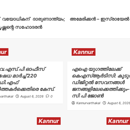
ച് വയോധികന് ദാരുണാന്ത്യം;
അമേരിക്കൻ – ഇസ്രായേൽ യു
്കൃഷ്ണന്റെ സഹോദരൻ
ur
Kannur
.എസ്.പി ഓഫീസ്
എഐ യുഗത്തിലേക്ക്
ഷേധ മാർച്ച് 220
കെഎസ്ആർടിസി: കൂട
ി.എഫ്
ഡിജിറ്റൽ സേവനങ്ങൾ
ത്തകർക്കെതിരെ കേസ്.
ജനങ്ങളിലേക്കെത്തിക്കും– 
സി പി ജോൺ
varthakal
August 6, 2026
0
Kannurvarthakal
August 6, 202
Kannur
Kannur