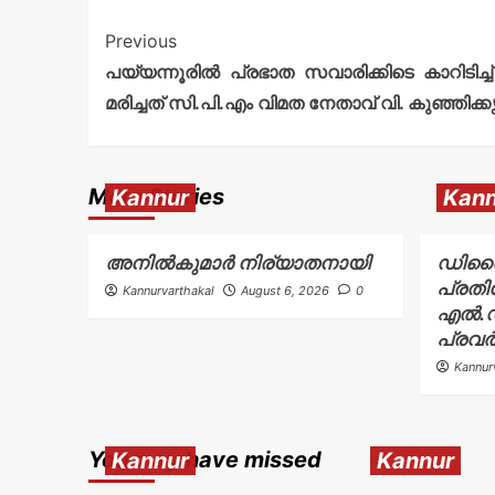
Previous
പയ്യന്നൂരിൽ പ്രഭാത സവാരിക്കിടെ കാറിടിച്
മരിച്ചത് സി.പി.എം വിമത നേതാവ് വി. കുഞ്ഞിക
More Stories
Kannur
Kann
അനിൽകുമാർ നിര്യാതനായി
ഡിവൈ
പ്രതി
Kannurvarthakal
August 6, 2026
0
എൽ.ഡ
പ്രവർ
Kannur
You may have missed
Kannur
Kannur