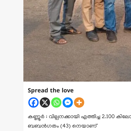
Spread the love
കണ്ണൂർ : വില്പനക്കായി എത്തിച്ച 2.100 
ബബൻഗതം (43) നെയാണ്