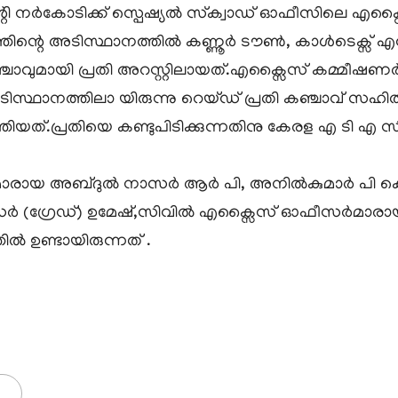
ി നർകോടിക്ക് സ്പെഷ്യൽ സ്‌ക്വാഡ് ഓഫീസിലെ എക്സ
്തിന്റെ അടിസ്ഥാനത്തിൽ കണ്ണൂർ ടൗൺ, കാൾടെക്സ് എന
വുമായി പ്രതി അറസ്റ്റിലായത്.എക്സൈസ് കമ്മീഷണർ 
 അടിസ്ഥാനത്തിലാ യിരുന്നു റെയ്ഡ് പ്രതി കഞ്ചാവ് സഹ
്.പ്രതിയെ കണ്ടുപിടിക്കുന്നതിനു കേരള എ ടി എ സിന്
േഡ്)മാരായ അബ്ദുൽ നാസർ ആർ പി, അനിൽകുമാർ പി ക
ീസർ (ഗ്രേഡ്) ഉമേഷ്‌,സിവിൽ എക്സൈസ് ഓഫീസർമാരായ 
 ഉണ്ടായിരുന്നത് .