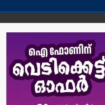
കണ്ണൂർ