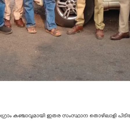
കിലോഗ്രാം കഞ്ചാവുമായി ഇതര സംസ്ഥാന തൊഴിലാളി പിടിയ