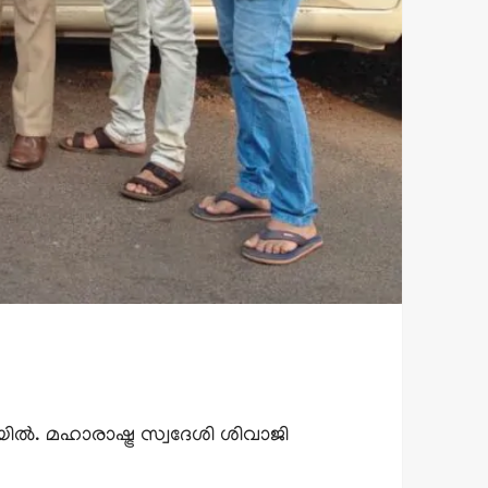
ിൽ. മഹാരാഷ്ട്ര സ്വദേശി ശിവാജി