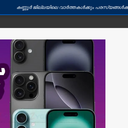
 ജില്ലയിലെ വാർത്തകൾക്കും പരസ്യങ്ങൾക്കും ബന്ധപ്പെടു