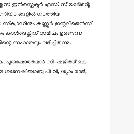
ൈസ് ഇൻസ്പെക്ടർ എസ്. സിയാദിൻ്റെ
്നിവിട ങ്ങളിൽ നടത്തിയ
സ്‌ക്വാഡിനും കണ്ണൂർ ഇന്റലിജെൻസ്
ിതം കാൾടെക്സിന് സമീപം ഉണ്ടെന്ന
റെ സഹായവും ലഭിച്ചിരുന്നു.
െ, പുരുഷോത്തമൻ സി, ഷജിത്ത് കെ
ഗണേഷ് ബാബു പി വി, ശ്യാം രാജ്,