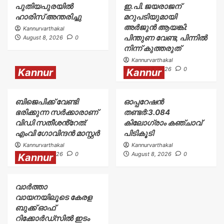
പുതിയപുരയിൽ
ഇ.പി. ജയരാജന്
ഹാരിസ് അന്തരിച്ചു
മറുപടിയുമായി
അർജുൻ ആയങ്കി:
Kannurvarthakal
പിന്തുണ വേണ്ട, പിന്നിൽ
August 8, 2026
0
നിന്ന് കുത്തരുത്
Kannurvarthakal
August 8, 2026
0
Kannur
Kannur
ബിജെപിക്ക് വേണ്ടി
ഓപ്പറേഷൻ
ഭരിക്കുന്ന സർക്കാരാണ്
തണ്ടർ:3.084
വിഡി സതീശൻ്റേത്:
കിലോഗ്രാം കഞ്ചാവ്
എംവി ഗോവിന്ദൻ മാസ്റ്റർ
പിടികൂടി
Kannurvarthakal
Kannurvarthakal
August 8, 2026
0
August 8, 2026
0
Kannur
വാർത്താ
വായനയിലൂടെ കേരള
ബുക്ക് ഓഫ്
റിക്കോർഡ്സിൽ ഇടം