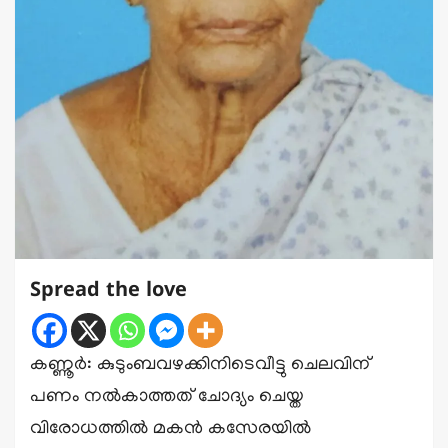
Spread the love
കണ്ണൂർ: കുടുംബവഴക്കിനിടെവീട്ടു ചെലവിന്
പണം നൽകാത്തത് ചോദ്യം ചെയ്ത
വിരോധത്തിൽ മകൻ കസേരയിൽ