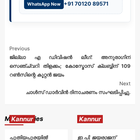
+91 70120 89571
WhatsApp Now
Previous
ജില്ലാ എ ഡിവിഷൻ ലീഗ്: അനുരാഗിന്
സെഞ്ച്വറി തിളക്കം; കോസ്മോസ് ക്ലബ്ബിന് 109
റൺസിന്റെ കൂറ്റൻ ജയം
Next
ചാൾസ് ഡാർവിൻ ദിനാചരണം സംഘടിപ്പിച്ചു.
More Stories
Kannur
Kannur
പുതിയപുരയിൽ
ഇ.പി. ജയരാജന്