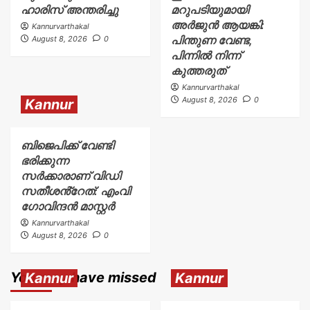
ഹാരിസ് അന്തരിച്ചു
മറുപടിയുമായി
അർജുൻ ആയങ്കി:
Kannurvarthakal
പിന്തുണ വേണ്ട,
August 8, 2026
0
പിന്നിൽ നിന്ന്
കുത്തരുത്
Kannurvarthakal
August 8, 2026
0
Kannur
ബിജെപിക്ക് വേണ്ടി
ഭരിക്കുന്ന
സർക്കാരാണ് വിഡി
സതീശൻ്റേത്: എംവി
ഗോവിന്ദൻ മാസ്റ്റർ
Kannurvarthakal
August 8, 2026
0
You may have missed
Kannur
Kannur