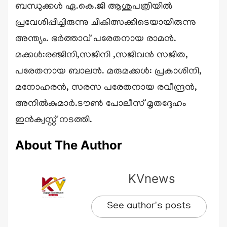
ബന്ധുക്കൾ ഏ.കെ.ജി ആശുപത്രിയിൽ
പ്രവേശിപ്പിച്ചിരുന്നു ചികിത്സക്കിടെയായിരുന്നു
അന്ത്യം. ഭർത്താവ് പരേതനായ രാമൻ.
മക്കൾ:രഞ്ജിനി,സജിനി ,സജീവൻ സജിത,
പരേതനായ ബാലൻ. മരുമക്കൾ: പ്രകാശിനി,
മനോഹരൻ, സരസ പരേതനായ രവീന്ദ്രൻ,
അനിൽകുമാർ.ടൗൺ പോലീസ് മൃതദ്ദേഹം
ഇൻക്വസ്റ്റ് നടത്തി.
About The Author
KVnews
See author's posts