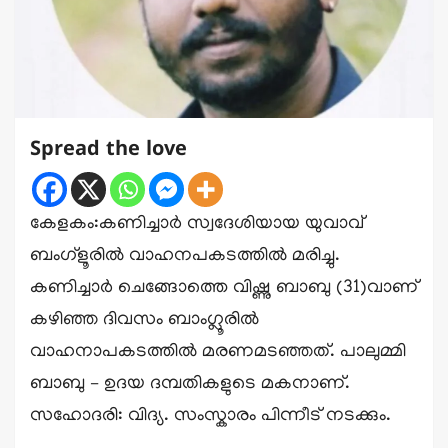
Spread the love
കേളകം:കണിച്ചാർ സ്വദേശിയായ യുവാവ്
ബംഗ്ളൂരിൽ വാഹനപകടത്തിൽ മരിച്ചു.
കണിച്ചാർ ചെങ്ങോത്തെ വിഷ്ണു ബാബു (31)വാണ്
കഴിഞ്ഞ ദിവസം ബാംഗ്ലൂരിൽ
വാഹനാപകടത്തിൽ മരണമടഞ്ഞത്. പാലുമ്മി
ബാബു – ഉദയ ദമ്പതികളുടെ മകനാണ്.
സഹോദരി: വിദ്യ. സംസ്കാരം പിന്നീട് നടക്കും.