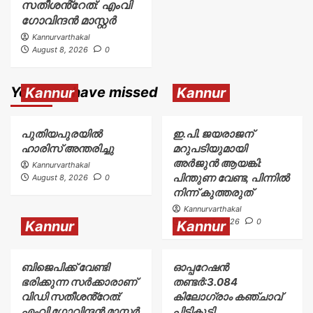
സതീശൻ്റേത്: എംവി
ഗോവിന്ദൻ മാസ്റ്റർ
Kannurvarthakal
August 8, 2026
0
You may have missed
Kannur
Kannur
പുതിയപുരയിൽ
ഇ.പി. ജയരാജന്
ഹാരിസ് അന്തരിച്ചു
മറുപടിയുമായി
അർജുൻ ആയങ്കി:
Kannurvarthakal
പിന്തുണ വേണ്ട, പിന്നിൽ
August 8, 2026
0
നിന്ന് കുത്തരുത്
Kannurvarthakal
August 8, 2026
0
Kannur
Kannur
ബിജെപിക്ക് വേണ്ടി
ഓപ്പറേഷൻ
ഭരിക്കുന്ന സർക്കാരാണ്
തണ്ടർ:3.084
വിഡി സതീശൻ്റേത്:
കിലോഗ്രാം കഞ്ചാവ്
എംവി ഗോവിന്ദൻ മാസ്റ്റർ
പിടികൂടി