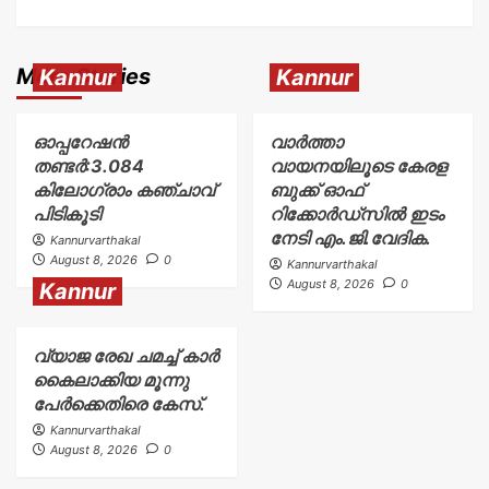
More Stories
Kannur
Kannur
ഓപ്പറേഷൻ
വാർത്താ
തണ്ടർ:3.084
വായനയിലൂടെ കേരള
കിലോഗ്രാം കഞ്ചാവ്
ബുക്ക് ഓഫ്
പിടികൂടി
റിക്കോർഡ്സിൽ ഇടം
നേടി എം.ജി.വേദിക.
Kannurvarthakal
August 8, 2026
0
Kannurvarthakal
August 8, 2026
0
Kannur
വ്യാജ രേഖ ചമച്ച് കാർ
കൈലാക്കിയ മൂന്നു
പേർക്കെതിരെ കേസ്.
Kannurvarthakal
August 8, 2026
0