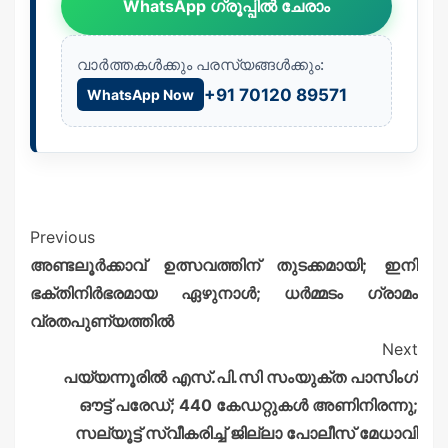
WhatsApp ഗ്രൂപ്പിൽ ചേരാം
വാർത്തകൾക്കും പരസ്യങ്ങൾക്കും:
+91 70120 89571
WhatsApp Now
Previous
അണ്ടലൂർക്കാവ് ഉത്സവത്തിന് തുടക്കമായി; ഇനി
ഭക്തിനിർഭരമായ ഏഴുനാൾ; ധർമ്മടം ഗ്രാമം
വ്രതപുണ്യത്തിൽ
Next
പയ്യന്നൂരിൽ എസ്.പി.സി സംയുക്ത പാസിംഗ്
ഔട്ട് പരേഡ്; 440 കേഡറ്റുകൾ അണിനിരന്നു;
സല്യൂട്ട് സ്വീകരിച്ച് ജില്ലാ പോലീസ് മേധാവി