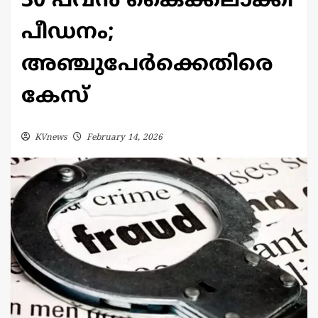
30 പവൻ കൈക്കലാക്കി
പീഡനം;
അഞ്ചുപേർക്കെതിരെ
കേസ്
KVnews
February 14, 2026