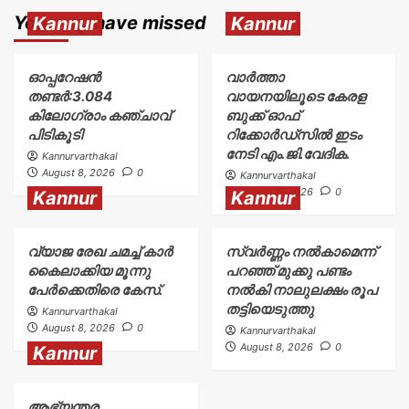
You may have missed
Kannur
Kannur
ഓപ്പറേഷൻ
വാർത്താ
തണ്ടർ:3.084
വായനയിലൂടെ കേരള
കിലോഗ്രാം കഞ്ചാവ്
ബുക്ക് ഓഫ്
പിടികൂടി
റിക്കോർഡ്സിൽ ഇടം
നേടി എം.ജി.വേദിക.
Kannurvarthakal
August 8, 2026
0
Kannurvarthakal
August 8, 2026
0
Kannur
Kannur
വ്യാജ രേഖ ചമച്ച് കാർ
സ്വർണ്ണം നൽകാമെന്ന്
കൈലാക്കിയ മൂന്നു
പറഞ്ഞ് മുക്കു പണ്ടം
പേർക്കെതിരെ കേസ്.
നൽകി നാലുലക്ഷം രൂപ
തട്ടിയെടുത്തു
Kannurvarthakal
August 8, 2026
0
Kannurvarthakal
August 8, 2026
0
Kannur
ആഭ്യന്തര