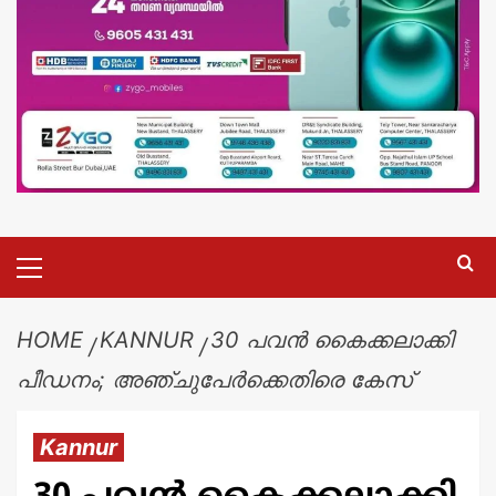
HOME
KANNUR
30 പവൻ കൈക്കലാക്കി
പീഡനം; അഞ്ചുപേർക്കെതിരെ കേസ്
Kannur