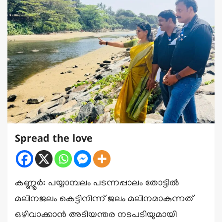
Spread the love
കണ്ണൂർ: പയ്യാമ്പലം പടന്നപ്പാലം തോട്ടിൽ
മലിനജലം കെട്ടിനിന്ന് ജലം മലിനമാകുന്നത്
ഒഴിവാക്കാൻ അടിയന്തര നടപടിയുമായി