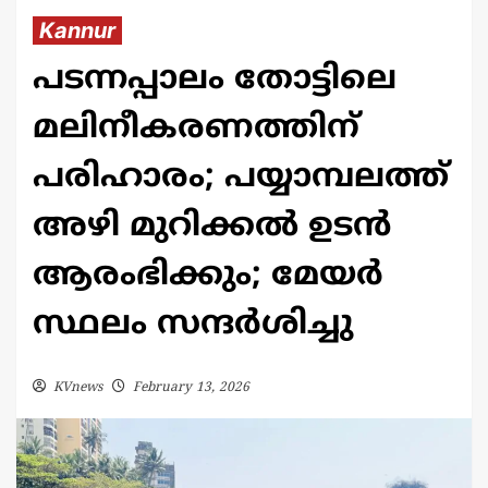
Kannur
പടന്നപ്പാലം തോട്ടിലെ
മലിനീകരണത്തിന്
പരിഹാരം; പയ്യാമ്പലത്ത്
അഴി മുറിക്കൽ ഉടൻ
ആരംഭിക്കും; മേയർ
സ്ഥലം സന്ദർശിച്ചു
KVnews
February 13, 2026