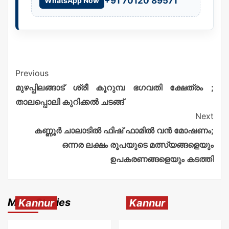
+91 70120 89571
WhatsApp Now
Previous
മുഴപ്പിലങ്ങാട് ശ്രീ കൂറുമ്പ ഭഗവതി ക്ഷേത്രം ;
താലപ്പൊലി കുറിക്കൽ ചടങ്ങ്
Next
കണ്ണൂർ ചാലാടിൽ ഫിഷ് ഫാമിൽ വൻ മോഷണം;
ഒന്നര ലക്ഷം രൂപയുടെ മത്സ്യങ്ങളെയും
ഉപകരണങ്ങളെയും കടത്തി
More Stories
Kannur
Kannur