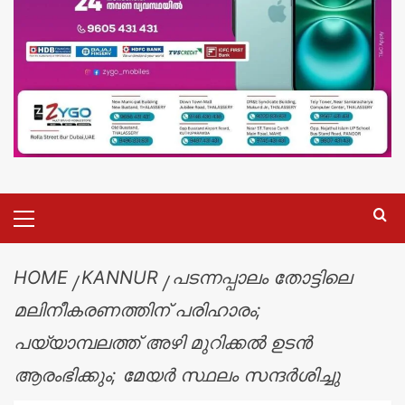
HOME
KANNUR
പടന്നപ്പാലം തോട്ടിലെ
മലിനീകരണത്തിന് പരിഹാരം;
പയ്യാമ്പലത്ത് അഴി മുറിക്കൽ ഉടൻ
ആരംഭിക്കും; മേയർ സ്ഥലം സന്ദർശിച്ചു