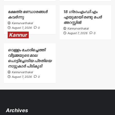
ക്ഷേത്ര ഭണ്ഡാരങ്ങൾ
18 ഗ്രാംഎംഡി എം
കവർന്നു
എയുമായി രണ്ടു പേർ
അറസ്റ്റിൽ
Kannurvarthakal
August 7, 2026
0
Kannurvarthakal
August 7, 2026
0
Kannur
വെള്ളം ചോദിച്ചെത്തി
വീട്ടമ്മയുടെ മാല
പൊട്ടിച്ചോടിയ പ്രതിയെ
നാട്ടുകാർ പിടികൂടി
Kannurvarthakal
August 7, 2026
0
Archives