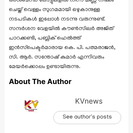
അനുബന്ധ തോട്ടുകളിൽ നിന്ന് മണ്ണ് നീക്കം
ചെയ്ത് വെള്ളം സുഗമമായി ഒഴുകാനുള്ള
നടപടികൾ ഇപ്പോൾ നടന്നു വരുന്നുണ്ട്.
സന്ദർശന വേളയിൽ കൗൺസിലർ അജിത്
പാറക്കണ്ടി, പബ്ലിക് ഹെൽത്ത്
ഇൻസ്‌പെക്ടർമാരായ കെ. പി. പത്മരാജൻ,
സി. ആർ. സന്തോഷ്‌ കുമാർ എന്നിവരും
മേയർക്കൊപ്പം ഉണ്ടായിരുന്നു.
About The Author
KVnews
See author's posts