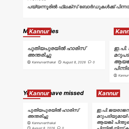
പയ്യന്നൂരിൽ ഫ്ലക്സ് ബോർഡുകൾക്ക് പിന്
More Stories
Kannur
Kann
പുതിയപുരയിൽ ഹാരിസ്
ഇ.പി.
അന്തരിച്ചു
മറുപ
ആയങ്ക
Kannurvarthakal
August 8, 2026
0
പിന്നി
Kannur
You may have missed
Kannur
Kannur
പുതിയപുരയിൽ ഹാരിസ്
ഇ.പി. ജയരാജന
അന്തരിച്ചു
മറുപടിയുമായ
ആയങ്കി: പിന്തു
Kannurvarthakal
പിന്നിൽ നിന്ന് 
August 8, 2026
0