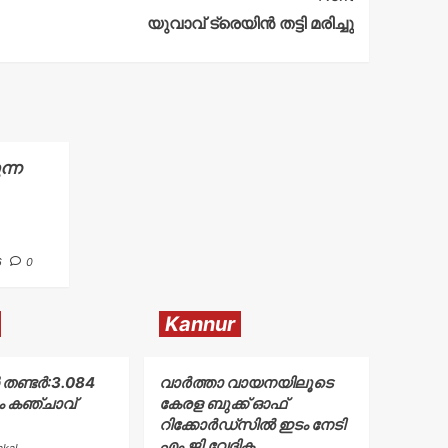
യുവാവ് ട്രെയിൻ തട്ടി മരിച്ചു
ന്ന
6
0
Kannur
തണ്ടർ:3.084
വാർത്താ വായനയിലൂടെ
ം കഞ്ചാവ്
കേരള ബുക്ക് ഓഫ്
റിക്കോർഡ്സിൽ ഇടം നേടി
എം.ജി.വേദിക.
akal