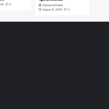
026
0
Kannurvarthakal
August 8, 2026
0