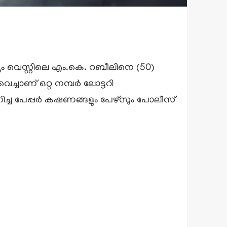
ന്യം വെസ്റ്റിലെ എം.കെ. റബീലിനെ (50)
ച്ചാണ് ഒറ്റ നമ്പർ ലോട്ടറി
ോഗിച്ച പേപ്പർ കഷണങ്ങളും പേഴ്സും പോലീസ്