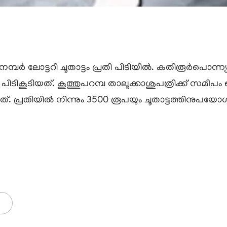
്ക നമ്പർ ലോട്ടറി ചൂതാട്ടം പ്രതി പിടിയിൽ. കതിരൂർപൊന്
കൂടിയത്. കൂത്തുപറമ്പ താലൂക്കാശുപത്രിക്ക് സമീപം വെ
ത്. പ്രതിയിൽ നിന്നും 3500 രൂപയും ചൂതാട്ടത്തിനുപയ