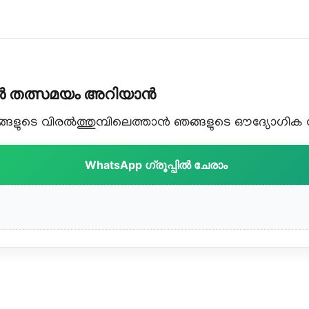
കൾ തത്സമയം അറിയാൻ
ളുടെ വിരൽത്തുമ്പിലെത്താൻ ഞങ്ങളുടെ ഔദ്യോഗിക വാട
WhatsApp ഗ്രൂപ്പിൽ ചേരാം