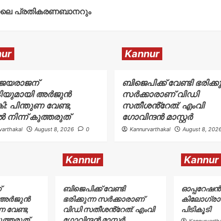
നാലെ പ്രതികരണബാനറും
ur
Kannur
 ജയരാജന്
ബിജെപിക്ക് വേണ്ടി ഭരിക്കു
ടിയുമായി അർജുൻ
സർക്കാരാണ് വിഡി
ി: പിന്തുണ വേണ്ട,
സതീശൻ്റേത്: എംവി
ൽ നിന്ന് കുത്തരുത്
ഗോവിന്ദൻ മാസ്റ്റർ
varthakal
August 8, 2026
0
Kannurvarthakal
August 8, 202
Kannur
Kannur
്
ബിജെപിക്ക് വേണ്ടി
ഓപ്പറേഷൻ 
ി അർജുൻ
ഭരിക്കുന്ന സർക്കാരാണ്
കിലോഗ്രാ
ണ വേണ്ട,
വിഡി സതീശൻ്റേത്: എംവി
പിടികൂടി
കുത്തരുത്
ഗോവിന്ദൻ മാസ്റ്റർ
Kannurvarth