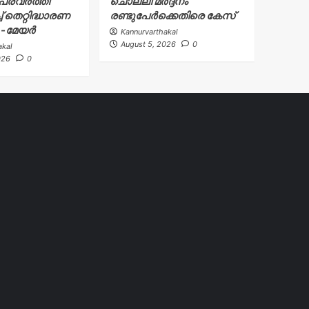
്രവർത്തി
ചൊല്ലി മർദ്ദനം
് തെറ്റിദ്ധാരണ
രണ്ടുപേർക്കെതിരെ കേസ്
ു -മേയർ
Kannurvarthakal
August 5, 2026
0
akal
026
0