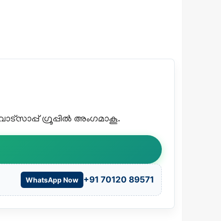
്സാപ്പ് ഗ്രൂപ്പിൽ അംഗമാകൂ.
+91 70120 89571
WhatsApp Now