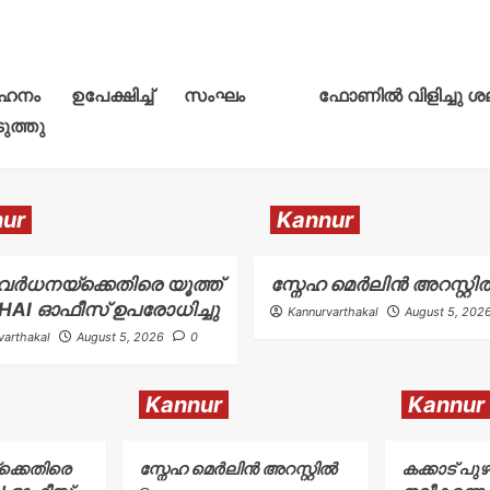
നം ഉപേക്ഷിച്ച് സംഘം
ഫോണിൽ വിളിച്ചു ശല
ുത്തു
ur
Kannur
വര്‍ധനയ്ക്കെതിരെ യൂത്ത്
സ്നേഹ മെർലിൻ അറസ്റ്റി
NHAI ഓഫീസ് ഉപരോധിച്ചു
Kannurvarthakal
August 5, 202
varthakal
August 5, 2026
0
Kannur
Kannur
ക്കെതിരെ
സ്നേഹ മെർലിൻ അറസ്റ്റിൽ
കക്കാട് പു