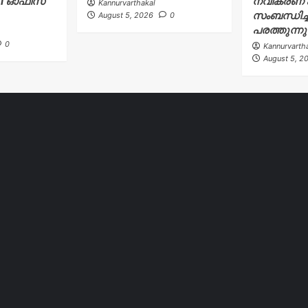
AI ഓഫീസ്
നവീകരണ പ
Kannurvarthakal
സംബന്ധിച്ച
August 5, 2026
0
പരത്തുന്ന
0
Kannurvarth
August 5, 2