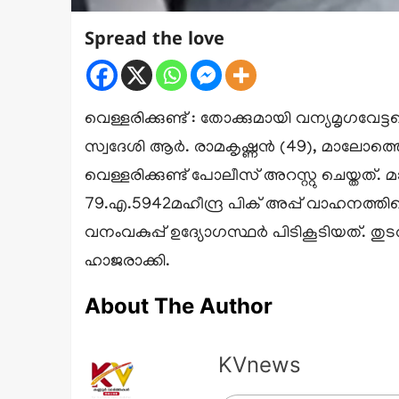
Spread the love
വെള്ളരിക്കുണ്ട് : തോക്കുമായി വന്യമൃഗവേട്ട
സ്വദേശി ആർ. രാമകൃഷ്ണൻ (49), മാലോത്ത
വെള്ളരിക്കുണ്ട് പോലീസ് അറസ്റ്റു ചെയ്തത
79.എ.5942മഹീന്ദ്ര പിക് അപ്പ് വാഹനത്തി
വനംവകുപ്പ് ഉദ്യോഗസ്ഥർ പിടികൂടിയത്. തു
ഹാജരാക്കി.
About The Author
KVnews