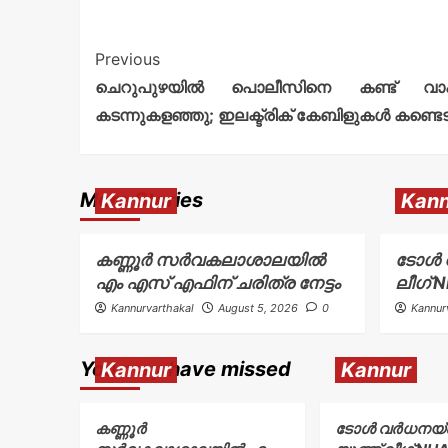
Previous
ചെറുപുഴയിൽ പൊലീസിനെ കണ്ട് വാഹ
കടന്നുകളഞ്ഞു; ഇലക്ട്രിക് കേബിളുകൾ കണ്ടെട
More Stories
Kannur
Kann
കണ്ണൂർ സർവകലാശാലയിൽ
ടോള്‍ 
എം എസ് എഫിന് ചരിത്ര നേട്ടം
ലീഗ് 
Kannurvarthakal
August 5, 2026
0
Kannur
You may have missed
Kannur
Kannur
കണ്ണൂർ
ടോള്‍ വര്‍ധനയ്