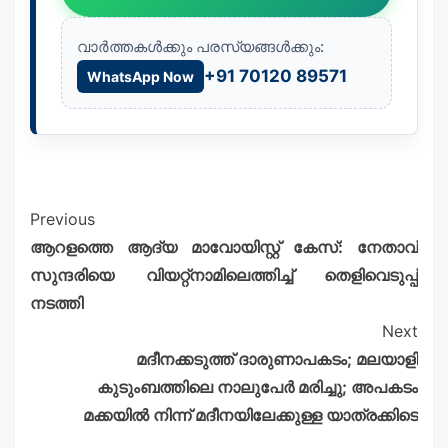
വാർത്തകൾക്കും പരസ്യങ്ങൾക്കും:
+91 70120 89571
WhatsApp Now
Previous
ആറളത്തെ ആദ്യ മാവോയിസ്റ്റ് കേസ്: നേതാവ്
സുന്ദരിയെ വിയറ്റ്‌നാമിലെത്തിച്ച് തെളിവെടുപ്പ്
നടത്തി
Next
മദീനക്കടുത്ത് ദാരുണാപകടം; മലയാളി
കുടുംബത്തിലെ നാലുപേർ മരിച്ചു; അപകടം
മക്കയിൽ നിന്ന് മദീനയിലേക്കുള്ള യാത്രക്കിടെ