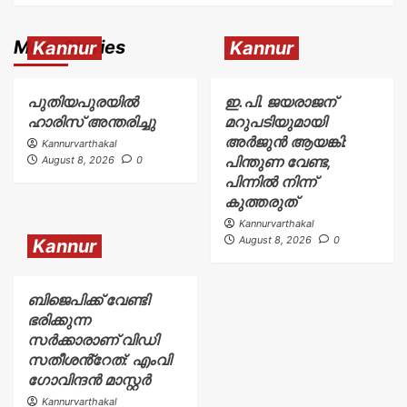
More Stories
Kannur
Kannur
പുതിയപുരയിൽ
ഇ.പി. ജയരാജന്
ഹാരിസ് അന്തരിച്ചു
മറുപടിയുമായി
അർജുൻ ആയങ്കി:
Kannurvarthakal
പിന്തുണ വേണ്ട,
August 8, 2026
0
പിന്നിൽ നിന്ന്
കുത്തരുത്
Kannurvarthakal
August 8, 2026
0
Kannur
ബിജെപിക്ക് വേണ്ടി
ഭരിക്കുന്ന
സർക്കാരാണ് വിഡി
സതീശൻ്റേത്: എംവി
ഗോവിന്ദൻ മാസ്റ്റർ
Kannurvarthakal