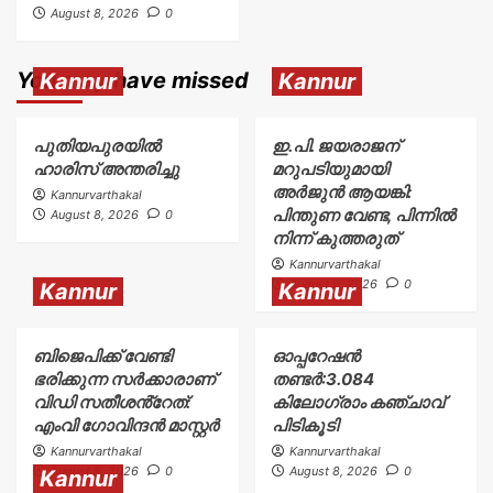
August 8, 2026
0
You may have missed
Kannur
Kannur
പുതിയപുരയിൽ
ഇ.പി. ജയരാജന്
ഹാരിസ് അന്തരിച്ചു
മറുപടിയുമായി
അർജുൻ ആയങ്കി:
Kannurvarthakal
പിന്തുണ വേണ്ട, പിന്നിൽ
August 8, 2026
0
നിന്ന് കുത്തരുത്
Kannurvarthakal
August 8, 2026
0
Kannur
Kannur
ബിജെപിക്ക് വേണ്ടി
ഓപ്പറേഷൻ
ഭരിക്കുന്ന സർക്കാരാണ്
തണ്ടർ:3.084
വിഡി സതീശൻ്റേത്:
കിലോഗ്രാം കഞ്ചാവ്
എംവി ഗോവിന്ദൻ മാസ്റ്റർ
പിടികൂടി
Kannurvarthakal
Kannurvarthakal
August 8, 2026
0
August 8, 2026
0
Kannur