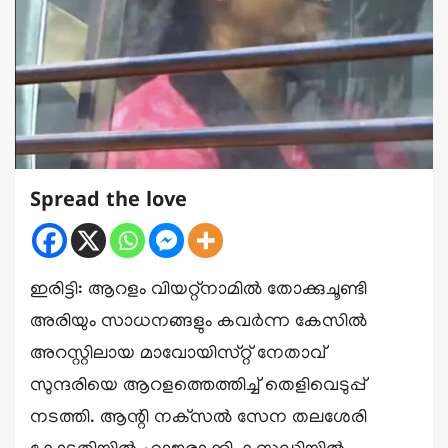
Spread the love
ഇരിട്ടി: ആറളം വിയറ്റ്‌നാമിൽ തോക്കുചൂണ്ടി
അരിയും സാധനങ്ങളും കവർന്ന കേസിൽ
അറസ്റ്റിലായ മാവോയിസ്‌റ്റ് നേതാവ്
സുന്ദരിയെ ആറളത്തെത്തിച്ച് തെളിവെടുപ്പ്
നടത്തി. ആന്റി നക്‌സൽ സേന തലശേരി