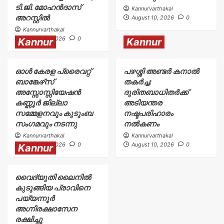
ടി.ജി. മോഹൻദാസ്
Kannurvarthakal
അറസ്റ്റിൽ
August 10, 2026
0
Kannurvarthakal
August 10, 2026
0
Kannur
Kannur
ഓൾ കേരള പ്രൈവറ്റ്
പഴശ്ശി അണ്ടർ കനാൽ
ബാങ്കേഴ്‌സ്
തകർച്ച:
അസ്സോസ്സിയേഷൻ
ദുരിതബാധിതർക്ക്‌
കണ്ണൂർ ജില്ലാ
അടിയന്തര
സമ്മേളനവും കുടുംബ
നഷ്ടപരിഹാരം
സംഗമവും നടന്നു
നൽകണം
Kannurvarthakal
Kannurvarthakal
August 10, 2026
0
August 10, 2026
0
Kannur
വൈദ്യുതി ലൈനിൽ
കുടുങ്ങിയ പ്രാവിനെ
പയ്യന്നൂർ
അഗ്നിരക്ഷാസേന
രക്ഷിച്ചു