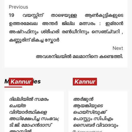
Previous
19 വയസ്സിന് താഴെയുള്ള ആൺകുട്ടികളുടെ
ഉത്തരമേഖല അന്തർ ജില്ല മത്സരം : ഇമ്രാൻ
അഷ്‌റഫിനും ശ്രീഹരി രൺധീറിനും സെഞ്ച്വറി ,
കണ്ണൂരിന് മികച്ച സ്കോർ
Next
അവശനിലയിൽ മലമാനിനെ കണ്ടെത്തി.
More Stories
Kannur
Kannur
ദില്ലിയിൽ സമരം
അര്‍ജുന്‍
ചെയ്ത
ആയങ്കിയുടെ
വിദ്യാർത്ഥികളെ
ഫെയ്‌സ്ബുക്ക്
അധിക്ഷേപിച്ച സംഭവം;
പോസ്റ്റും സിപിഎം
ടി.ജി. മോഹൻദാസ്
സൈബര്‍ വിവാദവും
അറസ്റ്റിൽ