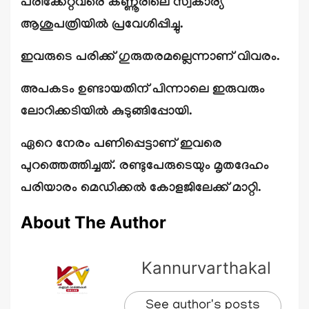
പരിക്കേറ്റവരെ കണ്ണൂരിലെ സ്വകാര്യ
ആശുപത്രിയില്‍ പ്രവേശിപ്പിച്ചു.
ഇവരുടെ പരിക്ക് ഗുരുതരമല്ലെന്നാണ് വിവരം.
അപകടം ഉണ്ടായതിന് പിന്നാലെ ഇരുവരും
ലോറിക്കടിയില്‍ കുടുങ്ങിപ്പോയി.
ഏറെ നേരം പണിപ്പെട്ടാണ് ഇവരെ
പുറത്തെത്തിച്ചത്. രണ്ടുപേരുടെയും മൃതദേഹം
പരിയാരം മെഡിക്കല്‍ കോളജിലേക്ക് മാറ്റി.
About The Author
Kannurvarthakal
See author's posts