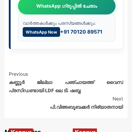
WhatsApp ഗ്രൂപ്പിൽ ചേരാം
വാർത്തകൾക്കും പരസ്യങ്ങൾക്കും:
+91 70120 89571
WhatsApp Now
Previous
കണ്ണൂർ ജില്ലാ പഞ്ചായത്ത് വൈസ്
പ്രസിഡണ്ടായി LDF ലെ ടി. ഷബ്ന
Next
പി.വിഅബൂബക്കർ നിര്യാതനായി
More Stories