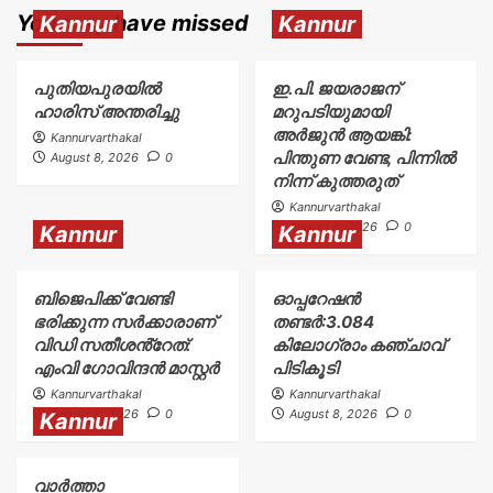
You may have missed
Kannur
Kannur
പുതിയപുരയിൽ
ഇ.പി. ജയരാജന്
ഹാരിസ് അന്തരിച്ചു
മറുപടിയുമായി
അർജുൻ ആയങ്കി:
Kannurvarthakal
പിന്തുണ വേണ്ട, പിന്നിൽ
August 8, 2026
0
നിന്ന് കുത്തരുത്
Kannurvarthakal
August 8, 2026
0
Kannur
Kannur
ബിജെപിക്ക് വേണ്ടി
ഓപ്പറേഷൻ
ഭരിക്കുന്ന സർക്കാരാണ്
തണ്ടർ:3.084
വിഡി സതീശൻ്റേത്:
കിലോഗ്രാം കഞ്ചാവ്
എംവി ഗോവിന്ദൻ മാസ്റ്റർ
പിടികൂടി
Kannurvarthakal
Kannurvarthakal
August 8, 2026
0
August 8, 2026
0
Kannur
വാർത്താ