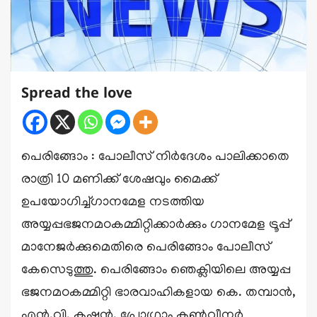
Spread the love
പെരിങ്ങോം : പോലീസ് നിർദേശം പാലിക്കാതെ
രാത്രി 10 മണിക്ക് ശേഷവും മൈക്ക്
ഉപയോഗിച്ച്ഗാനമേള നടത്തിയ
അയ്യപ്പഭജനമഠകമ്മിറ്റിക്കാർക്കും ഗാനമേള ട്രൂപ്പ്
മാനേജർക്കുമെതിരെ പെരിങ്ങോം പോലീസ്
കേസെടുത്തു. പെരിങ്ങോം ഞെക്ലിയിലെ അയ്യപ്പ
ഭജനമഠകമ്മിറ്റി ഭാരവാഹികളായ കെ. തമ്പാൻ,
എൻ.വി. കൃഷ്ണൻ, പ്രോഗ്രാം കൺവീനർ