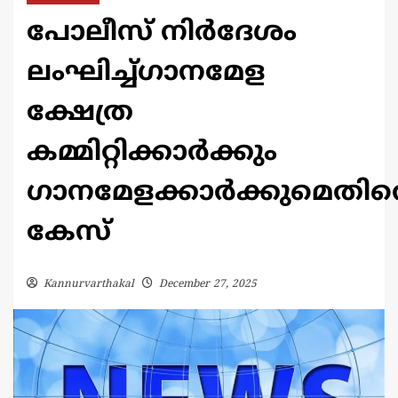
പോലീസ് നിർദേശം
ലംഘിച്ച്ഗാനമേള
ക്ഷേത്ര
കമ്മിറ്റിക്കാർക്കും
ഗാനമേളക്കാർക്കുമെതിര
കേസ്
Kannurvarthakal
December 27, 2025