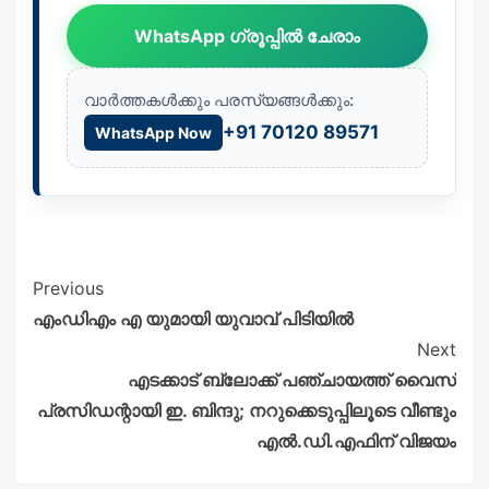
WhatsApp ഗ്രൂപ്പിൽ ചേരാം
വാർത്തകൾക്കും പരസ്യങ്ങൾക്കും:
+91 70120 89571
WhatsApp Now
Previous
എംഡിഎം എ യുമായി യുവാവ് പിടിയിൽ
Next
എടക്കാട് ബ്ലോക്ക് പഞ്ചായത്ത് വൈസ്
പ്രസിഡന്റായി ഇ. ബിന്ദു; നറുക്കെടുപ്പിലൂടെ വീണ്ടും
എൽ.ഡി.എഫിന് വിജയം