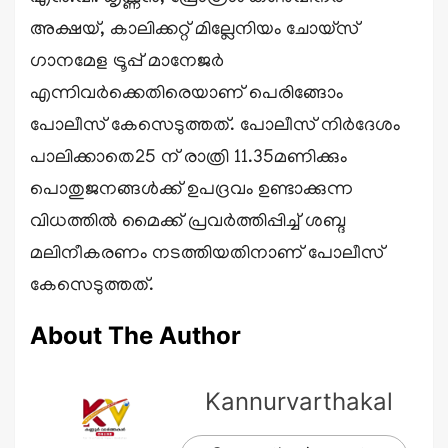
അക്ഷയ്, കാലിക്കറ്റ് മില്ലേനിയം ചോയ്സ്
ഗാനമേള ട്രൂപ്പ് മാനേജർ
എന്നിവർക്കെതിരെയാണ് പെരിങ്ങോം
പോലീസ് കേസെടുത്തത്. പോലീസ് നിർദേശം
പാലിക്കാതെ25 ന് രാത്രി 11.35മണിക്കും
പൊതുജനങ്ങൾക്ക് ഉപദ്രവം ഉണ്ടാക്കുന്ന
വിധത്തിൽ മൈക്ക് പ്രവർത്തിപ്പിച്ച് ശബ്ദ
മലിനീകരണം നടത്തിയതിനാണ് പോലീസ്
കേസെടുത്തത്.
About The Author
Kannurvarthakal