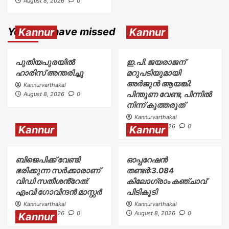
August 8, 2026
0
You may have missed
Kannur
Kannur
പുതിയപുരയിൽ
ഇ.പി. ജയരാജന്
ഹാരിസ് അന്തരിച്ചു
മറുപടിയുമായി
അർജുൻ ആയങ്കി:
Kannurvarthakal
പിന്തുണ വേണ്ട, പിന്നിൽ
August 8, 2026
0
നിന്ന് കുത്തരുത്
Kannurvarthakal
August 8, 2026
0
Kannur
Kannur
ബിജെപിക്ക് വേണ്ടി
ഓപ്പറേഷൻ
ഭരിക്കുന്ന സർക്കാരാണ്
തണ്ടർ:3.084
വിഡി സതീശൻ്റേത്:
കിലോഗ്രാം കഞ്ചാവ്
എംവി ഗോവിന്ദൻ മാസ്റ്റർ
പിടികൂടി
Kannurvarthakal
Kannurvarthakal
August 8, 2026
0
August 8, 2026
0
Kannur