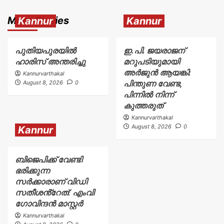
More Stories
Kannur
Kannur
പുതിയപുരയിൽ
ഇ.പി. ജയരാജന്
ഹാരിസ് അന്തരിച്ചു
മറുപടിയുമായി
അർജുൻ ആയങ്കി:
Kannurvarthakal
പിന്തുണ വേണ്ട,
August 8, 2026
0
പിന്നിൽ നിന്ന്
കുത്തരുത്
Kannurvarthakal
August 8, 2026
0
Kannur
ബിജെപിക്ക് വേണ്ടി
ഭരിക്കുന്ന
സർക്കാരാണ് വിഡി
സതീശൻ്റേത്: എംവി
ഗോവിന്ദൻ മാസ്റ്റർ
Kannurvarthakal