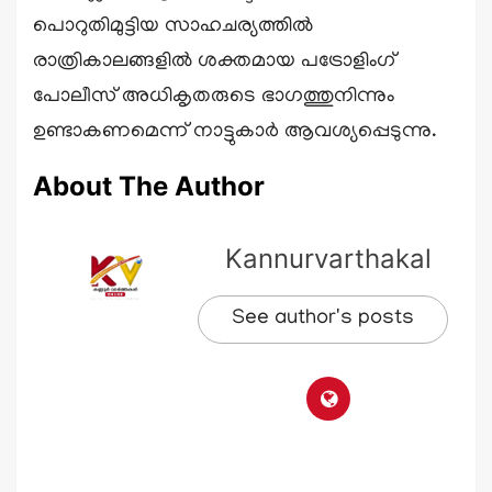
പൊറുതിമുട്ടിയ സാഹചര്യത്തിൽ
രാത്രികാലങ്ങളിൽ ശക്തമായ പട്രോളിംഗ്
പോലീസ് അധികൃതരുടെ ഭാഗത്തുനിന്നും
ഉണ്ടാകണമെന്ന് നാട്ടുകാർ ആവശ്യപ്പെടുന്നു.
About The Author
Kannurvarthakal
See author's posts