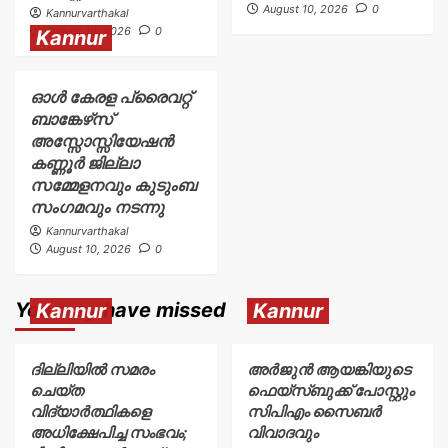
August 10, 2026
0
Kannurvarthakal
August 10, 2026
0
Kannur
ഓൾ കേരള പ്രൈവറ്റ്
ബാങ്കേഴ്‌സ്
അസ്സോസ്സിയേഷൻ
കണ്ണൂർ ജില്ലാ
സമ്മേളനവും കുടുംബ
സംഗമവും നടന്നു
Kannurvarthakal
August 10, 2026
0
You may have missed
Kannur
Kannur
ദില്ലിയിൽ സമരം
അര്‍ജുന്‍ ആയങ്കിയുടെ
ചെയ്ത
ഫെയ്‌സ്ബുക്ക് പോസ്റ്റും
വിദ്യാർത്ഥികളെ
സിപിഎം സൈബര്‍
അധിക്ഷേപിച്ച സംഭവം;
വിവാദവും