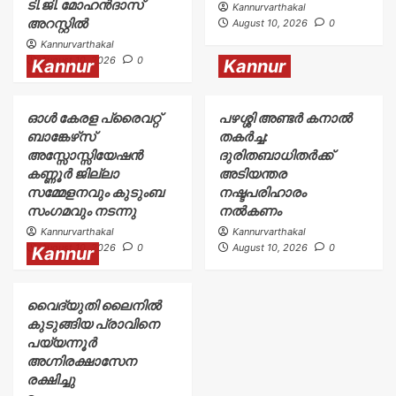
ടി.ജി. മോഹൻദാസ്
Kannurvarthakal
അറസ്റ്റിൽ
August 10, 2026
0
Kannurvarthakal
August 10, 2026
0
Kannur
Kannur
ഓൾ കേരള പ്രൈവറ്റ്
പഴശ്ശി അണ്ടർ കനാൽ
ബാങ്കേഴ്‌സ്
തകർച്ച:
അസ്സോസ്സിയേഷൻ
ദുരിതബാധിതർക്ക്‌
കണ്ണൂർ ജില്ലാ
അടിയന്തര
സമ്മേളനവും കുടുംബ
നഷ്ടപരിഹാരം
സംഗമവും നടന്നു
നൽകണം
Kannurvarthakal
Kannurvarthakal
August 10, 2026
0
August 10, 2026
0
Kannur
വൈദ്യുതി ലൈനിൽ
കുടുങ്ങിയ പ്രാവിനെ
പയ്യന്നൂർ
അഗ്നിരക്ഷാസേന
രക്ഷിച്ചു