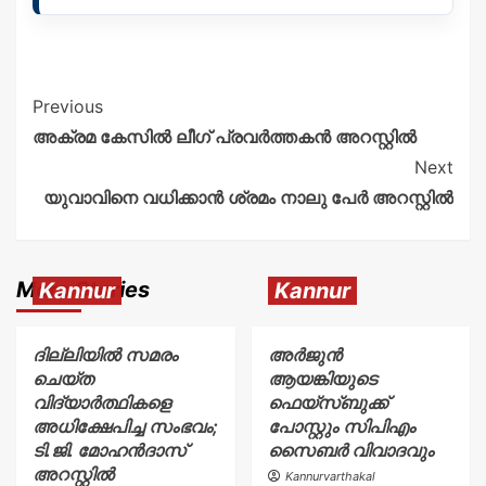
Previous
അക്രമ കേസിൽ ലീഗ് പ്രവർത്തകൻ അറസ്റ്റിൽ
Next
യുവാവിനെ വധിക്കാൻ ശ്രമം നാലു പേർ അറസ്റ്റിൽ
More Stories
Kannur
Kannur
ദില്ലിയിൽ സമരം
അര്‍ജുന്‍
ചെയ്ത
ആയങ്കിയുടെ
വിദ്യാർത്ഥികളെ
ഫെയ്‌സ്ബുക്ക്
അധിക്ഷേപിച്ച സംഭവം;
പോസ്റ്റും സിപിഎം
ടി.ജി. മോഹൻദാസ്
സൈബര്‍ വിവാദവും
അറസ്റ്റിൽ
Kannurvarthakal