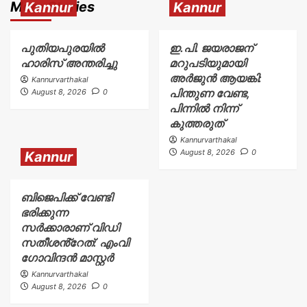
More Stories
Kannur
Kannur
പുതിയപുരയിൽ
ഇ.പി. ജയരാജന്
ഹാരിസ് അന്തരിച്ചു
മറുപടിയുമായി
അർജുൻ ആയങ്കി:
Kannurvarthakal
പിന്തുണ വേണ്ട,
August 8, 2026
0
പിന്നിൽ നിന്ന്
കുത്തരുത്
Kannurvarthakal
August 8, 2026
0
Kannur
ബിജെപിക്ക് വേണ്ടി
ഭരിക്കുന്ന
സർക്കാരാണ് വിഡി
സതീശൻ്റേത്: എംവി
ഗോവിന്ദൻ മാസ്റ്റർ
Kannurvarthakal
August 8, 2026
0