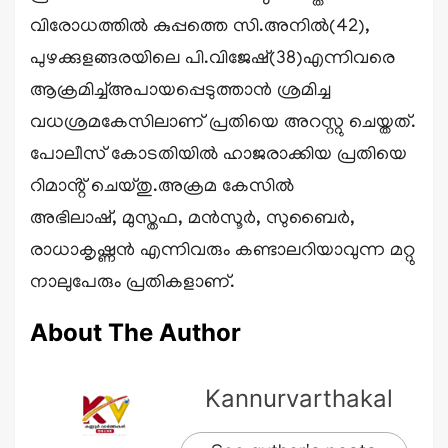
വിരോധത്തില്‍ കുപ്പത്തെ സി.അനില്‍(42),
പുഴക്കുളങ്ങരയിലെ പി.വിജേഷ്(38)എന്നിവരെ
ആക്രമിച്ച്അപായപ്പെടുത്താൻ ശ്രമിച്ച
വധശ്രമകേസിലാണ് പ്രതിയെ അറസ്റ്റു ചെയ്തത്.
പോലീസ് കോടതിയിൽ ഹാജരാക്കിയ പ്രതിയെ
റിമാൻ്റ് ചെയ്തു.അക്രമ കേസിൽ
അഭിലാഷ്, മുസ്തഫ, മന്‍സൂര്‍, സുബൈര്‍,
രാധാകൃഷ്ണന്‍ എന്നിവരും കണ്ടാലറിയാവുന്ന മറ്റു
നാലുപേരും പ്രതികളാണ്.
About The Author
Kannurvarthakal