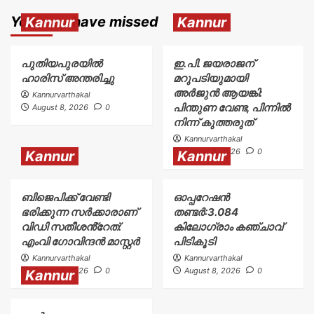
You may have missed
Kannur
Kannur
പുതിയപുരയിൽ
ഇ.പി. ജയരാജന്
ഹാരിസ് അന്തരിച്ചു
മറുപടിയുമായി
അർജുൻ ആയങ്കി:
Kannurvarthakal
പിന്തുണ വേണ്ട, പിന്നിൽ
August 8, 2026
0
നിന്ന് കുത്തരുത്
Kannurvarthakal
August 8, 2026
0
Kannur
Kannur
ബിജെപിക്ക് വേണ്ടി
ഓപ്പറേഷൻ
ഭരിക്കുന്ന സർക്കാരാണ്
തണ്ടർ:3.084
വിഡി സതീശൻ്റേത്:
കിലോഗ്രാം കഞ്ചാവ്
എംവി ഗോവിന്ദൻ മാസ്റ്റർ
പിടികൂടി
Kannurvarthakal
Kannurvarthakal
August 8, 2026
0
August 8, 2026
0
Kannur