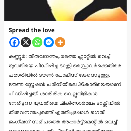
Spread the love
കണ്ണൂർ: തിരുവനന്തപുരത്തെ ഫ്ലാറ്റിൽ വെച്ച്
യുവതിയെ പീഡിപ്പിച്ച ടാക്സി ഡ്രൈവർക്കെതിരെ
പരാതിയിൽ ടൗൺ പോലീസ് കേസെടുത്തു.
ടൗൺ സ്റ്റേഷൻ പരിധിയിലെ 36കാരിയെയാണ്
പീഡിപ്പിച്ചത്. ശാരീരിക വെല്ലുവിളികൾ
നേരിടുന്ന യുവതിയെ ചികിത്സാർത്ഥം ടാക്സിയിൽ
തിരുവനന്തപുരത്ത് എത്തിച്ചപ്പോൾ ജഗതി
ജംഗ്ഷന് സമീപത്തെ അപ്പാർട്ട്മെന്റിൽ വെച്ച്