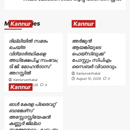
More Stories
Kannur
Kannur
ദില്ലിയിൽ സമരം
അര്‍ജുന്‍
ചെയ്ത
ആയങ്കിയുടെ
വിദ്യാർത്ഥികളെ
ഫെയ്‌സ്ബുക്ക്
അധിക്ഷേപിച്ച സംഭവം;
പോസ്റ്റും സിപിഎം
ടി.ജി. മോഹൻദാസ്
സൈബര്‍ വിവാദവും
അറസ്റ്റിൽ
Kannurvarthakal
August 10, 2026
0
Kannurvarthakal
August 10, 2026
0
Kannur
ഓൾ കേരള പ്രൈവറ്റ്
ബാങ്കേഴ്‌സ്
അസ്സോസ്സിയേഷൻ
കണ്ണൂർ ജില്ലാ
സമ്മേളനവും കുടുംബ