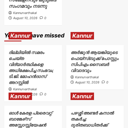
സംഗമവും നടന്നു
Kannurvarthakal
August 10, 2026
0
You may have missed
Kannur
Kannur
ദില്ലിയിൽ സമരം
അര്‍ജുന്‍ ആയങ്കിയുടെ
ചെയ്ത
ഫെയ്‌സ്ബുക്ക് പോസ്റ്റും
വിദ്യാർത്ഥികളെ
സിപിഎം സൈബര്‍
അധിക്ഷേപിച്ച സംഭവം;
വിവാദവും
ടി.ജി. മോഹൻദാസ്
Kannurvarthakal
അറസ്റ്റിൽ
August 10, 2026
0
Kannurvarthakal
August 10, 2026
0
Kannur
Kannur
ഓൾ കേരള പ്രൈവറ്റ്
പഴശ്ശി അണ്ടർ കനാൽ
ബാങ്കേഴ്‌സ്
തകർച്ച:
അസ്സോസ്സിയേഷൻ
ദുരിതബാധിതർക്ക്‌