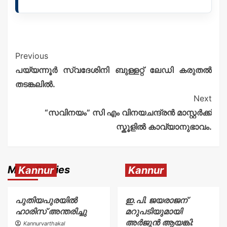
Previous
പയ്യന്നൂർ സ്വദേശിനി ബുള്ളറ്റ് ലേഡി കരുതൽ
തടങ്കലിൽ.
Next
“സവിനയം” സി എം വിനയചന്ദ്രൻ മാസ്റ്റർക്ക്
സ്കൂളിൽ കാവ്യാനുഭാവം.
More Stories
Kannur
Kannur
പുതിയപുരയിൽ
ഇ.പി. ജയരാജന്
ഹാരിസ് അന്തരിച്ചു
മറുപടിയുമായി
അർജുൻ ആയങ്കി:
Kannurvarthakal