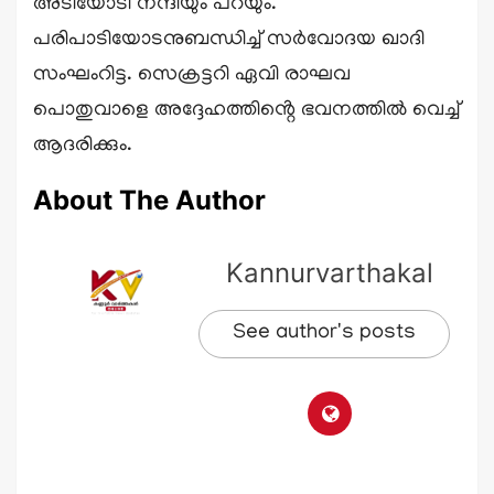
അടിയോടി നന്ദിയും പറയും.
പരിപാടിയോടനുബന്ധിച്ച് സർവോദയ ഖാദി
സംഘംറിട്ട. സെക്രട്ടറി ഏവി രാഘവ
പൊതുവാളെ അദ്ദേഹത്തിൻ്റെ ഭവനത്തിൽ വെച്ച്
ആദരിക്കും.
About The Author
Kannurvarthakal
See author's posts