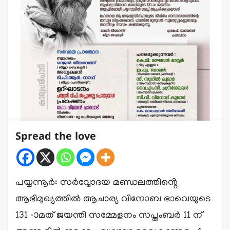
Spread the love
പയ്യന്നൂർ: സർവ്വോദയ മണ്ഡലത്തിൻ്റെ
ആഭിമുഖ്യത്തിൽ ആചാര്യ വിനോബ ഭാവെയുടെ
131 -ാമത് ജയന്തി സമ്മേളനം സപ്തംബർ 11 ന്