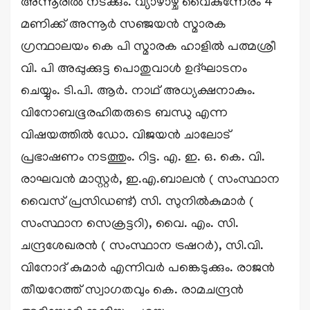
അന്നൂരിൽ നടക്കും. വ്യാഴാഴ്ച വൈകുന്നേരം 4
മണിക്ക് അന്നൂർ സഞ്ജയൻ സ്മാരക
ഗ്രന്ഥാലയം കെ പി സ്മാരക ഹാളിൽ പത്മശ്രീ
വി. പി അപ്പുക്കുട്ട പൊതുവാൾ ഉദ്ഘാടനം
ചെയ്യും. ടി.പി. ആർ. നാഥ് അധ്യക്ഷനാകും.
വിനോബഭൂരഹിതരുടെ ബന്ധു എന്ന
വിഷയത്തിൽ ഡോ. വിജയൻ ചാലോട്
പ്രഭാഷണം നടത്തും. റിട്ട. എ. ഇ. ഒ. കെ. വി.
രാഘവൻ മാസ്റ്റർ, ഇ.എ.ബാലൻ ( സംസ്ഥാന
വൈസ് പ്രസിഡണ്ട്) സി. സുനിൽകുമാർ (
സംസ്ഥാന സെക്രട്ടറി), വൈ. എം. സി.
ചന്ദ്രശേഖരൻ ( സംസ്ഥാന ട്രഷറർ), സി.വി.
വിനോദ് കുമാർ എന്നിവർ പങ്കെടുക്കും. രാജൻ
തീയറേത്ത് സ്വാഗതവും കെ. രാമചന്ദ്രൻ