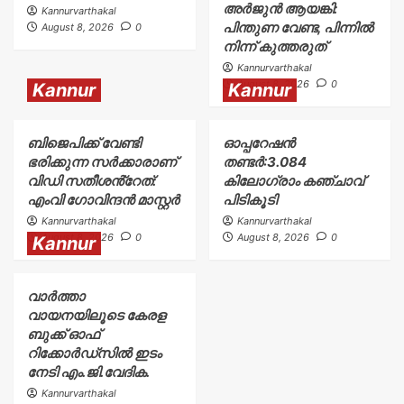
അർജുൻ ആയങ്കി:
Kannurvarthakal
പിന്തുണ വേണ്ട, പിന്നിൽ
August 8, 2026
0
നിന്ന് കുത്തരുത്
Kannurvarthakal
August 8, 2026
0
Kannur
Kannur
ബിജെപിക്ക് വേണ്ടി
ഓപ്പറേഷൻ
ഭരിക്കുന്ന സർക്കാരാണ്
തണ്ടർ:3.084
വിഡി സതീശൻ്റേത്:
കിലോഗ്രാം കഞ്ചാവ്
എംവി ഗോവിന്ദൻ മാസ്റ്റർ
പിടികൂടി
Kannurvarthakal
Kannurvarthakal
August 8, 2026
0
August 8, 2026
0
Kannur
വാർത്താ
വായനയിലൂടെ കേരള
ബുക്ക് ഓഫ്
റിക്കോർഡ്സിൽ ഇടം
നേടി എം.ജി.വേദിക.
Kannurvarthakal