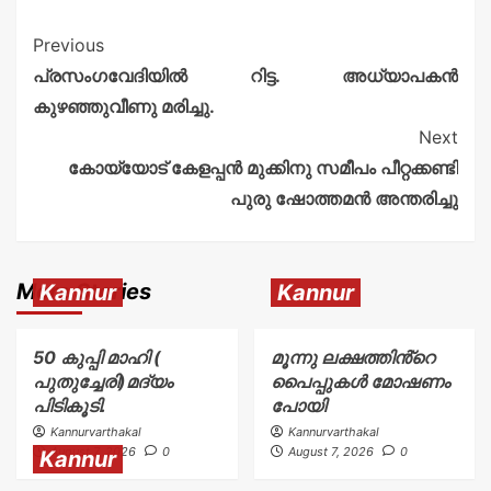
Previous
പ്രസംഗവേദിയിൽ റിട്ട. അധ്യാപകൻ
കുഴഞ്ഞുവീണു മരിച്ചു.
Next
കോയ്യോട് കേളപ്പൻ മുക്കിനു സമീപം പീറ്റക്കണ്ടി
പുരു ഷോത്തമൻ അന്തരിച്ചു
More Stories
Kannur
Kannur
50 കുപ്പി മാഹി (
മൂന്നു ലക്ഷത്തിൻ്റെ
പുതുച്ചേരി)മദ്യം
പൈപ്പുകൾ മോഷണം
പിടികൂടി.
പോയി
Kannurvarthakal
Kannurvarthakal
August 7, 2026
0
August 7, 2026
0
Kannur