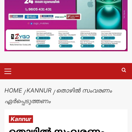
HOME
KANNUR
തൊഴിൽ സംവരണം
ഏർപ്പെടുത്തണം
Kannur