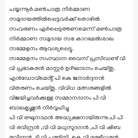
പയ്യന്നൂർ.മൺപാത്ര നിർമ്മാണ
സമുദായത്തിൽപ്പെട്ടവർക്ക് തൊഴിൽ
സംവരണം ഏർപ്പെടുത്തണമെന്ന് മൺപാത്ര
നിർമ്മാണ സമുദായ സഭ കാറമേൽശാഖ
സമ്മേളനം ആവശ്യപ്പെട്ടു.
സമ്മേളനം സംസ്ഥാന വൈസ് പ്രസിഡണ്ട് വി
വി പ്രഭാകരൻ മാസ്റ്റർ ഉദ്ഘാടനം ചെയ്തു.
എൻഡോവ്മെൻ്റ് പി കെ ജനാർദ്ദനൻ
വിതരണം ചെയ്തു. വിവിധ മത്സരങ്ങളിൽ
വിജയിച്ചവർക്കുള്ള സമ്മാനദാനം പി വി
ബാലകൃഷ്ണൻ നിർവ്വഹിച്ചു
പി വി രഘുനാഥൻ അദ്ധ്യക്ഷനായിരുന്നു.പി പി
വി രവീന്ദ്രൻ ,വി വി മധുസൂദനൻ ,പി വി ഷീബ
രവീന്ദ്രൻ, ടി വി പത്മിനി, കെ വി മുരളീധരൻ,