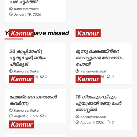
പിഴ ചുമത്തി
Kannurvarthakal
January 19, 2026
You may have missed
Kannur
Kannur
50 കുപ്പി മാഹി (
മൂന്നു ലക്ഷത്തിൻ്റെ
പുതുച്ചേരി)മദ്യം
പൈപ്പുകൾ മോഷണം
പിടികൂടി.
പോയി
Kannurvarthakal
Kannurvarthakal
August 7, 2026
0
August 7, 2026
0
Kannur
Kannur
ക്ഷേത്ര ഭണ്ഡാരങ്ങൾ
18 ഗ്രാംഎംഡി എം
കവർന്നു
എയുമായി രണ്ടു പേർ
അറസ്റ്റിൽ
Kannurvarthakal
August 7, 2026
0
Kannurvarthakal
August 7, 2026
0
Kannur