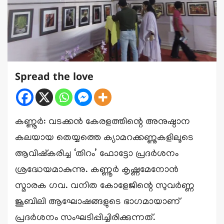
Spread the love
കണ്ണൂർ: വടക്കൻ കേരളത്തിന്റെ അനുഷ്ഠാന
കലയായ തെയ്യത്തെ ക്യാമറക്കണ്ണുകളിലൂടെ
ആവിഷ്കരിച്ച ‘തിറം’ ഫോട്ടോ പ്രദർശനം
ശ്രദ്ധേയമാകുന്നു. കണ്ണൂർ കൃഷ്ണമേനോൻ
സ്മാരക ഗവ. വനിത കോളേജിന്റെ സുവർണ്ണ
ജൂബിലി ആഘോഷങ്ങളുടെ ഭാഗമായാണ്
പ്രദർശനം സംഘടിപ്പിച്ചിരിക്കുന്നത്.