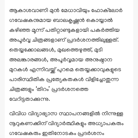
ആകാശവാണി മുൻ മേധാവിയും ഫോക്‌ലോർ
ഗവേഷകനുമായ ബാലകൃഷ്ണൻ കൊയ്യാൽ
കഴിഞ്ഞ മൂന്ന് പതിറ്റാണ്ടുകളായി പകർത്തിയ
അപൂർവ്വ ചിത്രങ്ങളാണ് പ്രദർശനത്തിലുള്ളത്.
തെയ്യക്കോലങ്ങൾ, മുഖത്തെഴുത്ത്, മുടി
അലങ്കാരങ്ങൾ, അപൂർവ്വമായ അനുഷ്ഠാന
മുറകൾ എന്നിവയ്ക്ക് പുറമെ തെയ്യക്കാവുകളുടെ
പാരിസ്ഥിതിക പ്രത്യേകതകൾ വിളിച്ചോതുന്ന
ചിത്രങ്ങളും ‘തിറം’ പ്രദർശനത്തെ
വേറിട്ടതാക്കുന്നു.
വിവിധ വിദ്യാഭ്യാസ സ്ഥാപനങ്ങളിൽ നിന്നുള്ള
നൂറുകണക്കിന് വിദ്യാർത്ഥികളും അധ്യാപകരും
ഗവേഷകരും ഇതിനോടകം പ്രദർശനം