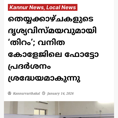
Kannur News, Local News
തെയ്യക്കാഴ്ചകളുടെ
ദൃശ്യവിസ്മയവുമായി
‘തിറം’; വനിത
കോളേജിലെ ഫോട്ടോ
പ്രദർശനം
ശ്രദ്ധേയമാകുന്നു
Kannurvarthakal
January 14, 2026