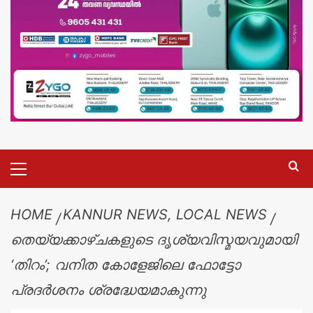
HOME
KANNUR NEWS, LOCAL NEWS
തെയ്യക്കാഴ്ചകളുടെ ദൃശ്യവിസ്മയവുമായി
‘തിറം’; വനിത കോളേജിലെ ഫോട്ടോ
പ്രദർശനം ശ്രദ്ധേയമാകുന്നു