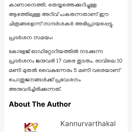
കാണാനെത്തി. തെയ്യത്തെക്കുറിച്ചുള്ള
ആഴത്തിലുള്ള അറിവ് പകരുന്നതാണ് ഈ
ചിത്രങ്ങളെന്ന് സന്ദർശകർ അഭിപ്രായപ്പെട്ടു.
പ്രദർശന സമയം:
കോളേജ് ഓഡിറ്റോറിയത്തിൽ നടക്കുന്ന
പ്രദർശനം ജനുവരി 17 വരെ തുടരും. രാവിലെ 10
മണി മുതൽ വൈകുന്നേരം 5 മണി വരെയാണ്
പൊതുജനങ്ങൾക്ക് പ്രവേശനം
അനുവദിച്ചിരിക്കുന്നത്.
About The Author
Kannurvarthakal