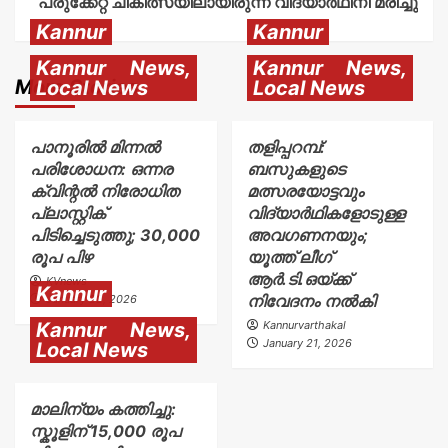
പരുക്കേറ്റ് ചികിത്സയിലായിരുന്ന വിദ്യാര്‍ഥിനി മരിച്ചു
Kannur
Kannur
Kannur News,
Kannur News,
More Stories
Local News
Local News
പാനൂരിൽ മിന്നൽ
തളിപ്പറമ്പ്:
പരിശോധന: ഒന്നര
ബസുകളുടെ
ക്വിന്റൽ നിരോധിത
മത്സരയോട്ടവും
പ്ലാസ്റ്റിക്
വിദ്യാർഥികളോടുള്ള
പിടിച്ചെടുത്തു; 30,000
അവഗണനയും;
രൂപ പിഴ
യൂത്ത് ലീഗ്
ആർ.ടി.ഒയ്ക്ക്
KVnews
Kannur
നിവേദനം നൽകി
January 22, 2026
Kannur News,
Kannurvarthakal
January 21, 2026
Local News
മാലിന്യം കത്തിച്ചു:
സ്കൂളിന് 15,000 രൂപ