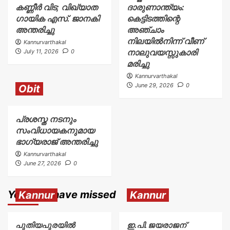
കണ്ണീർ വിട; വിഖ്യാത
ദാരുണാന്ത്യം:
ഗായിക എസ്. ജാനകി
കെട്ടിടത്തിന്റെ
അന്തരിച്ചു
അഞ്ചാം
നിലയിൽനിന്ന് വീണ്
Kannurvarthakal
നാലുവയസ്സുകാരി
July 11, 2026
0
മരിച്ചു
Kannurvarthakal
June 29, 2026
0
Obit
പ്രശസ്ത നടനും
സംവിധായകനുമായ
ഭാഗ്യരാജ് അന്തരിച്ചു
Kannurvarthakal
June 27, 2026
0
You may have missed
Kannur
Kannur
പുതിയപുരയിൽ
ഇ.പി. ജയരാജന്