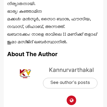
നിര്യാതനായി.
ഭാര്യ: കുഞ്ഞാമിന
മക്കൾ: മൻസൂർ, സൈറ ബാനു, ഫൗസിയ,
നവാസ്, ശിഹാബ്, അന്നത്ത്.
ഖബറടക്കം: നാളെ രാവിലെ 11 മണിക്ക് തളാപ്പ്
ജുമാ മസ്ജിദ് ഖബർസ്ഥാനിൽ.
About The Author
Kannurvarthakal
See author's posts