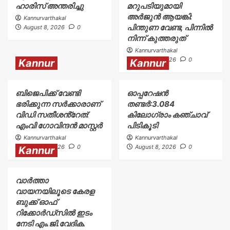
ഹാരിസ് അന്തരിച്ചു
മറുപടിയുമായി
അർജുൻ ആയങ്കി:
Kannurvarthakal
പിന്തുണ വേണ്ട, പിന്നിൽ
August 8, 2026
0
നിന്ന് കുത്തരുത്
Kannurvarthakal
August 8, 2026
0
Kannur
Kannur
ബിജെപിക്ക് വേണ്ടി
ഓപ്പറേഷൻ
ഭരിക്കുന്ന സർക്കാരാണ്
തണ്ടർ:3.084
വിഡി സതീശൻ്റേത്:
കിലോഗ്രാം കഞ്ചാവ്
എംവി ഗോവിന്ദൻ മാസ്റ്റർ
പിടികൂടി
Kannurvarthakal
Kannurvarthakal
August 8, 2026
0
August 8, 2026
0
Kannur
വാർത്താ
വായനയിലൂടെ കേരള
ബുക്ക് ഓഫ്
റിക്കോർഡ്സിൽ ഇടം
നേടി എം.ജി.വേദിക.