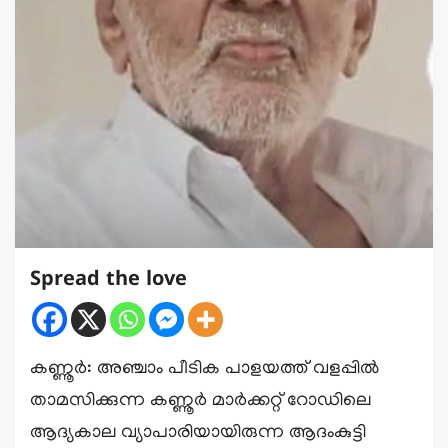
Spread the love
കണ്ണൂർ: അഞ്ചാം പീടിക പാളയത്ത് വളപ്പിൽ
താമസിക്കുന്ന കണ്ണൂർ മാർക്കറ്റ് റോഡിലെ
ആദ്യകാല വ്യാപാരിയായിരുന്ന ആദംകുട്ടി