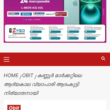
HOME
OBIT
കണ്ണൂർ മാർക്കറ്റിലെ
ആദ്യകാല വ്യാപാരി ആദംകുട്ടി
നിര്യാതനായി
Obit