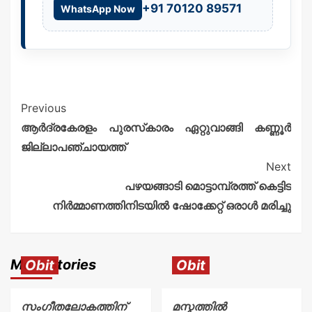
+91 70120 89571
WhatsApp Now
Previous
ആർദ്രകേരളം പുരസ്‌കാരം ഏറ്റുവാങ്ങി കണ്ണൂർ
ജില്ലാപഞ്ചായത്ത്
Next
പഴയങ്ങാടി മൊട്ടാമ്പ്രത്ത് കെട്ടിട
നിർമ്മാണത്തിനിടയിൽ ഷോക്കേറ്റ് ഒരാൾ മരിച്ചു
More Stories
Obit
Obit
സംഗീതലോകത്തിന്
മസ്കത്തിൽ