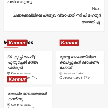
പതിവാകുന്നു
Next
ചക്കരക്കല്ലിലെ പ്രമുഖ വ്യാപാരി സി പി മഹമൂദ്
അന്തരിച്ചു
More Stories
Kannur
Kannur
50 കുപ്പി മാഹി (
മൂന്നു ലക്ഷത്തിൻ്റെ
പുതുച്ചേരി)മദ്യം
പൈപ്പുകൾ മോഷണം
പിടികൂടി.
പോയി
Kannurvarthakal
Kannurvarthakal
August 7, 2026
0
August 7, 2026
0
Kannur
ക്ഷേത്ര ഭണ്ഡാരങ്ങൾ
കവർന്നു
Kannurvarthakal