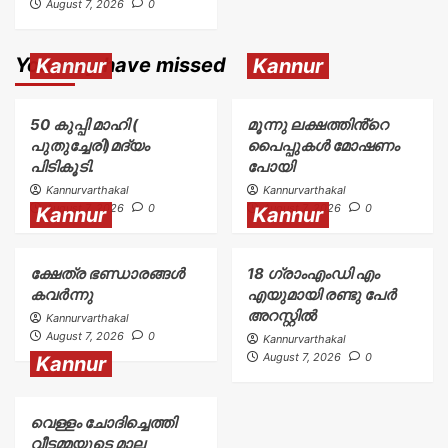
August 7, 2026
0
You may have missed
Kannur
Kannur
50 കുപ്പി മാഹി (
മൂന്നു ലക്ഷത്തിൻ്റെ
പുതുച്ചേരി)മദ്യം
പൈപ്പുകൾ മോഷണം
പിടികൂടി.
പോയി
Kannurvarthakal
Kannurvarthakal
August 7, 2026
0
August 7, 2026
0
Kannur
Kannur
ക്ഷേത്ര ഭണ്ഡാരങ്ങൾ
18 ഗ്രാംഎംഡി എം
കവർന്നു
എയുമായി രണ്ടു പേർ
അറസ്റ്റിൽ
Kannurvarthakal
August 7, 2026
0
Kannurvarthakal
August 7, 2026
0
Kannur
വെള്ളം ചോദിച്ചെത്തി
വീട്ടമ്മയുടെ മാല