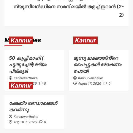
ന്യൂസീലൻഡിനെ സമനിലയിൽ തളച്ച് ഇറാൻ (2-
2)
More Stories
Kannur
Kannur
50 കുപ്പി മാഹി (
മൂന്നു ലക്ഷത്തിൻ്റെ
പുതുച്ചേരി)മദ്യം
പൈപ്പുകൾ മോഷണം
പിടികൂടി.
പോയി
Kannurvarthakal
Kannurvarthakal
August 7, 2026
0
August 7, 2026
0
Kannur
ക്ഷേത്ര ഭണ്ഡാരങ്ങൾ
കവർന്നു
Kannurvarthakal
August 7, 2026
0