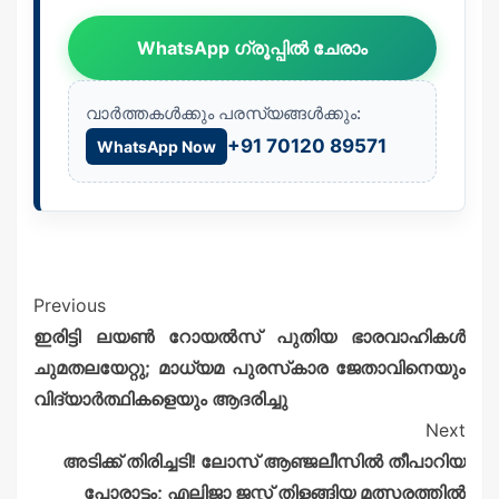
WhatsApp ഗ്രൂപ്പിൽ ചേരാം
വാർത്തകൾക്കും പരസ്യങ്ങൾക്കും:
+91 70120 89571
WhatsApp Now
Previous
ഇരിട്ടി ലയൺ റോയൽസ് പുതിയ ഭാരവാഹികൾ
ചുമതലയേറ്റു; മാധ്യമ പുരസ്‌കാര ജേതാവിനെയും
വിദ്യാർത്ഥികളെയും ആദരിച്ചു
Next
അടിക്ക് തിരിച്ചടി! ലോസ് ആഞ്ജലീസിൽ തീപാറിയ
പോരാട്ടം; എലിജാ ജസ്റ്റ് തിളങ്ങിയ മത്സരത്തിൽ