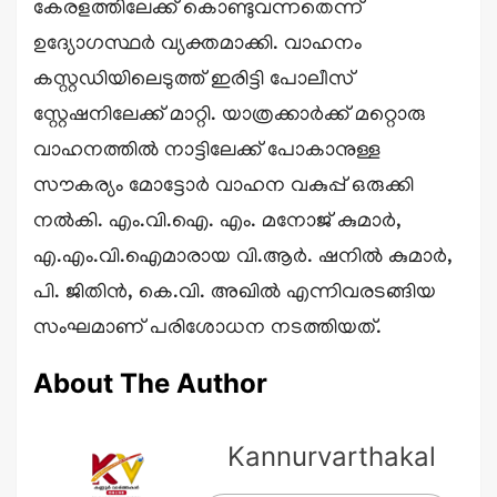
കേരളത്തിലേക്ക് കൊണ്ടുവന്നതെന്ന്
ഉദ്യോഗസ്ഥർ വ്യക്തമാക്കി. വാഹനം
കസ്റ്റഡിയിലെടുത്ത് ഇരിട്ടി പോലീസ്
സ്റ്റേഷനിലേക്ക് മാറ്റി. യാത്രക്കാർക്ക് മറ്റൊരു
വാഹനത്തിൽ നാട്ടിലേക്ക് പോകാനുള്ള
സൗകര്യം മോട്ടോർ വാഹന വകുപ്പ് ഒരുക്കി
നൽകി. എം.വി.ഐ. എം. മനോജ് കുമാർ,
എ.എം.വി.ഐമാരായ വി.ആർ. ഷനിൽ കുമാർ,
പി. ജിതിൻ, കെ.വി. അഖിൽ എന്നിവരടങ്ങിയ
സംഘമാണ് പരിശോധന നടത്തിയത്.
About The Author
Kannurvarthakal