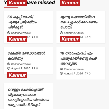
You may have missed
Kannur
Kannur
50 കുപ്പി മാഹി (
മൂന്നു ലക്ഷത്തിൻ്റെ
പുതുച്ചേരി)മദ്യം
പൈപ്പുകൾ മോഷണം
പിടികൂടി.
പോയി
Kannurvarthakal
Kannurvarthakal
August 7, 2026
0
August 7, 2026
0
Kannur
Kannur
ക്ഷേത്ര ഭണ്ഡാരങ്ങൾ
18 ഗ്രാംഎംഡി എം
കവർന്നു
എയുമായി രണ്ടു പേർ
അറസ്റ്റിൽ
Kannurvarthakal
August 7, 2026
0
Kannurvarthakal
August 7, 2026
0
Kannur
വെള്ളം ചോദിച്ചെത്തി
വീട്ടമ്മയുടെ മാല
പൊട്ടിച്ചോടിയ പ്രതിയെ
നാട്ടുകാർ പിടികൂടി