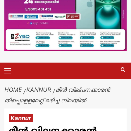
HOME
KANNUR
മീൻ വില്പനക്കാരൻ
തീപ്പൊളളലേറ്റ് മരിച്ച നിലയിൽ
Kannur