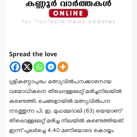
Spread the love
ശ്രീകണ്ഠാപുരം: മത്സ്യവിൽപനക്കാരനായ
വയോധികനെ തീപ്പൊള്ളലേറ്റ് മരിച്ചനിലയിൽ
കണ്ടെത്തി. ചെങ്ങളായിൽ മത്സ്യവിൽപന
നടത്തുന്ന പി. ഇ. മുഹമ്മദാലി (63) യെയാണ്
തീപ്പൊള്ളലേറ്റ് മരിച്ച നിലയിൽ കണ്ടെത്തിയത്.
ഇന്ന് പുലർച്ചെ 4.40 മണിയോടെ കൊയ്യം