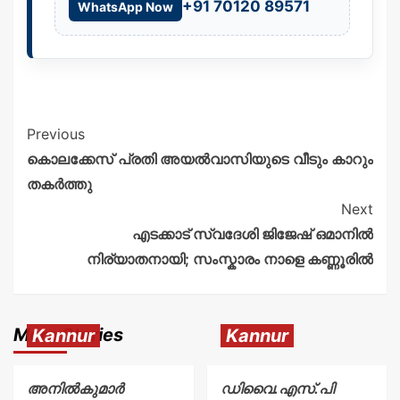
+91 70120 89571
WhatsApp Now
Previous
കൊലക്കേസ് പ്രതി അയൽവാസിയുടെ വീടും കാറും
തകർത്തു
Next
എടക്കാട് സ്വദേശി ജിജേഷ് ഒമാനിൽ
നിര്യാതനായി; സംസ്കാരം നാളെ കണ്ണൂരിൽ
More Stories
Kannur
Kannur
അനിൽകുമാർ
ഡിവൈ.എസ്.പി