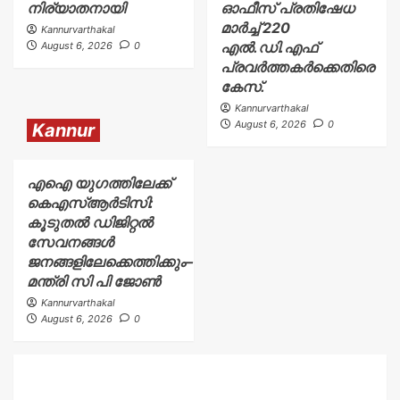
നിര്യാതനായി
ഓഫീസ് പ്രതിഷേധ
മാർച്ച് 220
Kannurvarthakal
എൽ.ഡി.എഫ്
August 6, 2026
0
പ്രവർത്തകർക്കെതിരെ
കേസ്.
Kannurvarthakal
August 6, 2026
0
Kannur
എഐ യുഗത്തിലേക്ക്
കെഎസ്ആർടിസി:
കൂടുതൽ ഡിജിറ്റൽ
സേവനങ്ങൾ
ജനങ്ങളിലേക്കെത്തിക്കും–
മന്ത്രി സി പി ജോൺ
Kannurvarthakal
August 6, 2026
0