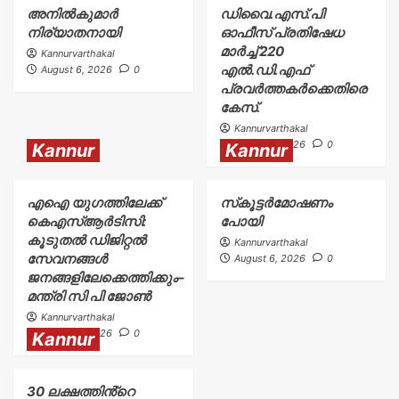
അനിൽകുമാർ
ഡിവൈ.എസ്.പി
നിര്യാതനായി
ഓഫീസ് പ്രതിഷേധ
മാർച്ച് 220
Kannurvarthakal
എൽ.ഡി.എഫ്
August 6, 2026
0
പ്രവർത്തകർക്കെതിരെ
കേസ്.
Kannurvarthakal
August 6, 2026
0
Kannur
Kannur
എഐ യുഗത്തിലേക്ക്
സ്‌കൂട്ടർമോഷണം
കെഎസ്ആർടിസി:
പോയി
കൂടുതൽ ഡിജിറ്റൽ
Kannurvarthakal
സേവനങ്ങൾ
August 6, 2026
0
ജനങ്ങളിലേക്കെത്തിക്കും–
മന്ത്രി സി പി ജോൺ
Kannurvarthakal
August 6, 2026
0
Kannur
30 ലക്ഷത്തിൻ്റെ