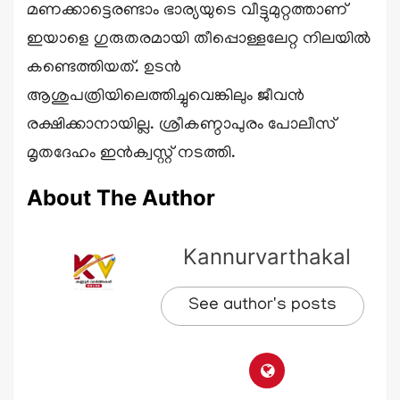
മണക്കാട്ടെരണ്ടാം ഭാര്യയുടെ വീട്ടുമുറ്റത്താണ്
ഇയാളെ ഗുരുതരമായി തീപ്പൊള്ളലേറ്റ നിലയിൽ
കണ്ടെത്തിയത്. ഉടൻ
ആശുപത്രിയിലെത്തിച്ചുവെങ്കിലും ജീവൻ
രക്ഷിക്കാനായില്ല. ശ്രീകണ്ഠാപുരം പോലീസ്
മൃതദേഹം ഇൻക്വസ്റ്റ് നടത്തി.
About The Author
Kannurvarthakal
See author's posts