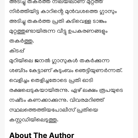
അടിച്ചു തകർത്ത നിലയിലാണ് മുറ്റത്ത്
നിർത്തിയിട്ട കാറിൻ്റെ മുൻവശത്തെ ഗ്ലാസും
അടിച്ചു തകർത്ത പ്രതി കുടിവെള്ള ടാങ്കും
മുറ്റത്തുണ്ടായിരുന്ന വീട്ടു ഉപകരണങ്ങളും
തകർത്തു.
കിടപ്പ്
മുറിയിലെ ജനൽ ഗ്ലാസുകൾ തകർക്കുന്ന
ശബ്‌ദം കേട്ടാണ് കുടുംബം ഞെട്ടിയുണർന്നത്.
വെളിച്ചം തെളിച്ചതോടെ പ്രതി ഓടി
രക്ഷപ്പെടുകയായിരുന്നു. ഏഴ് ലക്ഷം രൂപയുടെ
നഷ്‌ടം കണക്കാക്കുന്നു. വിവരമറിഞ്ഞ്
സ്ഥലത്തെത്തിയപോലീസ് പ്രതിയെ
കസ്റ്റഡിയിലെടുത്തു.
About The Author