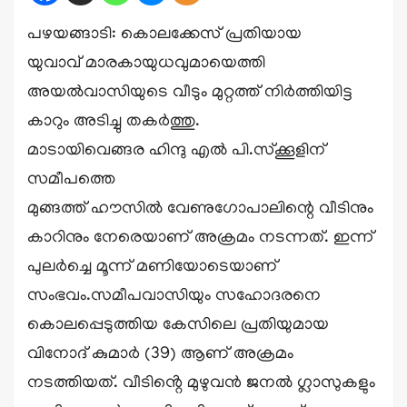
പഴയങ്ങാടി: കൊലക്കേസ് പ്രതിയായ
യുവാവ് മാരകായുധവുമായെത്തി
അയൽവാസിയുടെ വീടും മുറ്റത്ത് നിർത്തിയിട്ട
കാറും അടിച്ചു തകർത്തു.
മാടായിവെങ്ങര ഹിന്ദു എൽ പി.സ്ക്കൂളിന്
സമീപത്തെ
മുങ്ങത്ത് ഹൗസിൽ വേണുഗോപാലിന്റെ വീടിനും
കാറിനും നേരെയാണ് അക്രമം നടന്നത്. ഇന്ന്
പുലർച്ചെ മൂന്ന് മണിയോടെയാണ്
സംഭവം.സമീപവാസിയും സഹോദരനെ
കൊലപ്പെടുത്തിയ കേസിലെ പ്രതിയുമായ
വിനോദ് കുമാർ (39) ആണ് അക്രമം
നടത്തിയത്. വീടിൻ്റെ മുഴുവൻ ജനൽ ഗ്ലാസുകളും