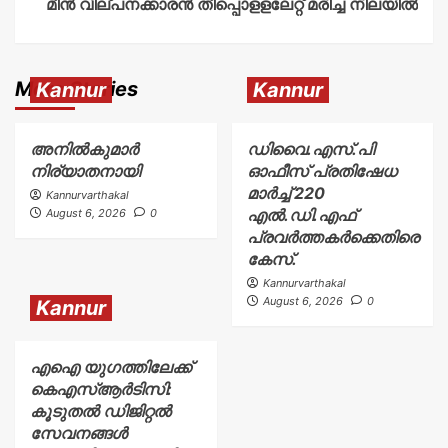
മീൻ വില്പനക്കാരൻ തീപ്പൊളളലേറ്റ് മരിച്ച നിലയിൽ
More Stories
Kannur
Kannur
അനിൽകുമാർ
ഡിവൈ.എസ്.പി
നിര്യാതനായി
ഓഫീസ് പ്രതിഷേധ
മാർച്ച് 220
Kannurvarthakal
എൽ.ഡി.എഫ്
August 6, 2026
0
പ്രവർത്തകർക്കെതിരെ
കേസ്.
Kannurvarthakal
August 6, 2026
0
Kannur
എഐ യുഗത്തിലേക്ക്
കെഎസ്ആർടിസി:
കൂടുതൽ ഡിജിറ്റൽ
സേവനങ്ങൾ