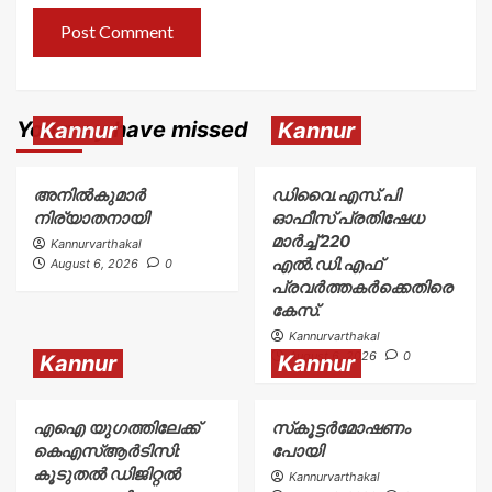
You may have missed
Kannur
Kannur
അനിൽകുമാർ
ഡിവൈ.എസ്.പി
നിര്യാതനായി
ഓഫീസ് പ്രതിഷേധ
മാർച്ച് 220
Kannurvarthakal
എൽ.ഡി.എഫ്
August 6, 2026
0
പ്രവർത്തകർക്കെതിരെ
കേസ്.
Kannurvarthakal
August 6, 2026
0
Kannur
Kannur
എഐ യുഗത്തിലേക്ക്
സ്‌കൂട്ടർമോഷണം
കെഎസ്ആർടിസി:
പോയി
കൂടുതൽ ഡിജിറ്റൽ
Kannurvarthakal