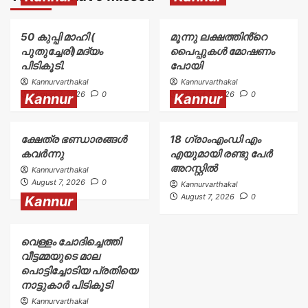
50 കുപ്പി മാഹി (
മൂന്നു ലക്ഷത്തിൻ്റെ
പുതുച്ചേരി)മദ്യം
പൈപ്പുകൾ മോഷണം
പിടികൂടി.
പോയി
Kannurvarthakal
Kannurvarthakal
August 7, 2026
0
August 7, 2026
0
Kannur
Kannur
ക്ഷേത്ര ഭണ്ഡാരങ്ങൾ
18 ഗ്രാംഎംഡി എം
കവർന്നു
എയുമായി രണ്ടു പേർ
അറസ്റ്റിൽ
Kannurvarthakal
August 7, 2026
0
Kannurvarthakal
August 7, 2026
0
Kannur
വെള്ളം ചോദിച്ചെത്തി
വീട്ടമ്മയുടെ മാല
പൊട്ടിച്ചോടിയ പ്രതിയെ
നാട്ടുകാർ പിടികൂടി
Kannurvarthakal