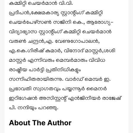
കമ്മിറ്റി ചെയർമാൻ വി.വി.
പ്രദീപൻ,ക്ഷേമകാര്യ സ്റ്റാന്റിംഗ് കമ്മിറ്റി
ചെയർപേഴ്സൺ സജിനി കെ., ആരോഗ്യ-
വിദ്യാഭ്യാസ സ്റ്റാന്റിംഗ് കമ്മിറ്റി ചെയർമാൻ
വരുൺ ചന്ദ്രൻ,എ. വേണുഗോപാലൻ,
എ.കെ.ഗിരീഷ് കുമാര്‍, വിനോദ് മാസ്റ്റർ,ശശി
മാസ്റ്റർ എന്നിവരും മെമ്പർമാരും വിവിധ
രാഷ്ട്രീയ പാർട്ടി പ്രതിനിധികളും
സന്നിഹിതരായിരുന്നു. വാർഡ് മെമ്പർ ഇ.
പ്രഭാവതി സ്വാഗതവും പയ്യന്നൂർ മൈനർ
ഇറിഗേഷൻ അസിസ്റ്റന്റ് എൻജിനീയർ രാജേഷ്
പി. നന്ദിയും പറഞ്ഞു.
About The Author