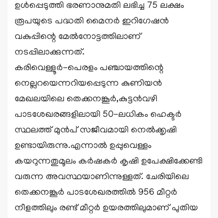
ഉൾപ്പെടുത്തി ഭരണാനുമതി ലഭിച്ച 75 ലക്ഷം
രൂപയുടെ പദ്ധതി മൈനർ ഇറിഗേഷൻ
വകുപ്പിന്റെ മേൽനോട്ടത്തിലാണ്
നടപ്പിലാക്കുന്നത്.
കരിവെള്ളൂർ-പെരളം പഞ്ചായത്തിന്റെ
നെല്ലറയെന്നറിയപ്പെടുന്ന കുണിയൻ
മേഖലയിലെ തെക്കനങ്കൂർ,കുട്ടൻവഴി
പാടശേഖരങ്ങളിലായി 50-ലധികം ഹെക്ടർ
സ്ഥലത്ത് മുൻപ് സജീവമായി നെൽക്കൃഷി
ഉണ്ടായിരുന്നു.എന്നാൽ ഉപ്പുവെള്ളം
കയറുന്നതുമൂലം കർഷകർ കൃഷി ഉപേക്ഷിക്കേണ്ടി
വരുന്ന അവസ്ഥയാണിന്നുള്ളത്. ചേരിയിലെ
തെക്കനങ്കൂർ പാടശേഖരത്തിൽ 956 മീറ്റർ
നീളത്തിലും രണ്ട് മീറ്റർ ഉയരത്തിലുമാണ് പുതിയ