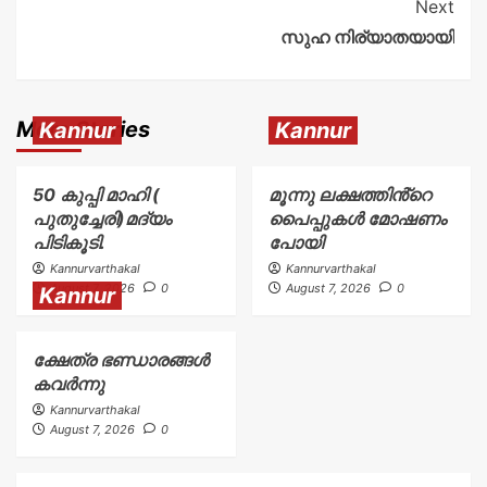
Next
സുഹ നിര്യാതയായി
More Stories
Kannur
Kannur
50 കുപ്പി മാഹി (
മൂന്നു ലക്ഷത്തിൻ്റെ
പുതുച്ചേരി)മദ്യം
പൈപ്പുകൾ മോഷണം
പിടികൂടി.
പോയി
Kannurvarthakal
Kannurvarthakal
August 7, 2026
0
August 7, 2026
0
Kannur
ക്ഷേത്ര ഭണ്ഡാരങ്ങൾ
കവർന്നു
Kannurvarthakal
August 7, 2026
0