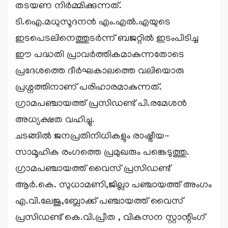
തടയണ നിർമ്മിക്കുന്നത്.
ടി.ഐ.മധുസൂദനൻ എം.എൽ.എയുടെ
ഇടപെടലിനെത്തുടർന്ന് ബജറ്റിൽ ഇടംപിടിച്ച
ഈ പദ്ധതി പ്രാവർത്തികമാകുന്നതോടെ
പ്രദേശത്തെ ദീർഘകാലത്തെ വലിയൊരു
പ്രശ്നത്തിനാണ് പരിഹാരമാകുന്നത്.
ഗ്രാമപഞ്ചായത്ത് പ്രസിഡണ്ട് പി.രമേശൻ
അധ്യക്ഷത വഹിച്ചു.
ചടങ്ങിൽ ജനപ്രതിനിധികളും രാഷ്ട്രീയ-
സാമൂഹിക രംഗത്തെ പ്രമുഖരും പങ്കെടുത്തു.
ഗ്രാമപഞ്ചായത്ത് വൈസ് പ്രസിഡണ്ട്
ആർ.കെ. സുധാമണി,ജില്ലാ പഞ്ചായത്ത് അംഗം
എ.വി.ലേജു,ബ്ലോക്ക് പഞ്ചായത്ത് വൈസ്
പ്രസിഡണ്ട് കെ.വി.പ്രീത , വികസന സ്റ്റാന്റിംഗ്