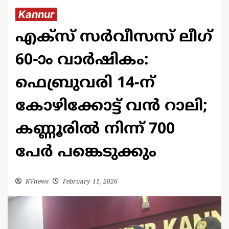
Kannur
എക്സ് സർവീസസ് ലീഗ്
60-ാം വാർഷികം:
ഫെബ്രുവരി 14-ന്
കോഴിക്കോട്ട് വൻ റാലി;
കണ്ണൂരിൽ നിന്ന് 700
പേർ പങ്കെടുക്കും
KVnews
February 11, 2026