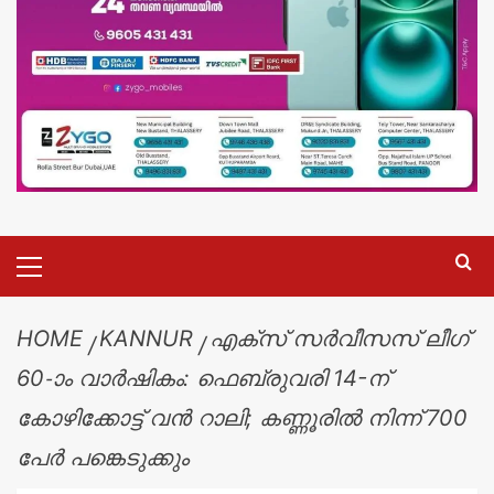
HOME
KANNUR
എക്സ് സർവീസസ് ലീഗ്
60-ാം വാർഷികം: ഫെബ്രുവരി 14-ന്
കോഴിക്കോട്ട് വൻ റാലി; കണ്ണൂരിൽ നിന്ന് 700
പേർ പങ്കെടുക്കും