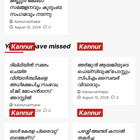
കണ്ണൂർ ജില്ലാ
സമ്മേളനവും കുടുംബ
സംഗമവും നടന്നു
Kannurvarthakal
August 10, 2026
0
You may have missed
Kannur
Kannur
ദില്ലിയിൽ സമരം
അര്‍ജുന്‍ ആയങ്കിയുടെ
ചെയ്ത
ഫെയ്‌സ്ബുക്ക് പോസ്റ്റും
വിദ്യാർത്ഥികളെ
സിപിഎം സൈബര്‍
അധിക്ഷേപിച്ച സംഭവം;
വിവാദവും
ടി.ജി. മോഹൻദാസ്
Kannurvarthakal
അറസ്റ്റിൽ
August 10, 2026
0
Kannurvarthakal
August 10, 2026
0
Kannur
Kannur
ഓൾ കേരള പ്രൈവറ്റ്
പഴശ്ശി അണ്ടർ കനാൽ
ബാങ്കേഴ്‌സ്
തകർച്ച: