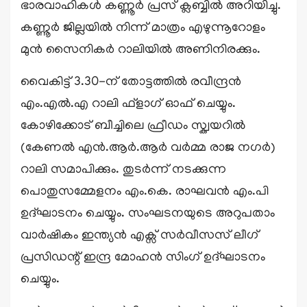
ഭാരവാഹികൾ കണ്ണൂർ പ്രസ് ക്ലബ്ബിൽ അറിയിച്ചു.
കണ്ണൂർ ജില്ലയിൽ നിന്ന് മാത്രം എഴുന്നൂറോളം
മുൻ സൈനികർ റാലിയിൽ അണിനിരക്കും.
വൈകിട്ട് 3.30-ന് തോട്ടത്തിൽ രവീന്ദ്രൻ
എം.എൽ.എ റാലി ഫ്ളാഗ് ഓഫ് ചെയ്യും.
കോഴിക്കോട് ബീച്ചിലെ ഫ്രീഡം സ്ക്വയറിൽ
(കേണൽ എൻ.ആർ.ആർ വർമ്മ രാജ നഗർ)
റാലി സമാപിക്കും. തുടർന്ന് നടക്കുന്ന
പൊതുസമ്മേളനം എം.കെ. രാഘവൻ എം.പി
ഉദ്ഘാടനം ചെയ്യും. സംഘടനയുടെ അറുപതാം
വാർഷികം ഇന്ത്യൻ എക്സ് സർവീസസ് ലീഗ്
പ്രസിഡന്റ് ഇന്ദ്ര മോഹൻ സിംഗ് ഉദ്ഘാടനം
ചെയ്യും.