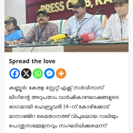
Spread the love
കണ്ണൂർ: കേരള സ്റ്റേറ്റ് എക്സ് സർവീസസ്
ലീഗിന്റെ അറുപതാം വാർഷികാഘോഷങ്ങളുടെ
ഭാഗമായി ഫെബ്രുവരി 14-ന് കോഴിക്കോട്
മാനാഞ്ചിറ മൈതാനത്ത് വിപുലമായ റാലിയും
പൊതുസമ്മേളനവും സംഘടിപ്പിക്കുമെന്ന്