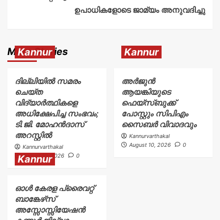
ഉപാധികളോടെ ജാമ്യം അനുവദിച്ചു
More Stories
Kannur
Kannur
ദില്ലിയിൽ സമരം
അര്‍ജുന്‍
ചെയ്ത
ആയങ്കിയുടെ
വിദ്യാർത്ഥികളെ
ഫെയ്‌സ്ബുക്ക്
അധിക്ഷേപിച്ച സംഭവം;
പോസ്റ്റും സിപിഎം
ടി.ജി. മോഹൻദാസ്
സൈബര്‍ വിവാദവും
അറസ്റ്റിൽ
Kannurvarthakal
August 10, 2026
0
Kannurvarthakal
August 10, 2026
0
Kannur
ഓൾ കേരള പ്രൈവറ്റ്
ബാങ്കേഴ്‌സ്
അസ്സോസ്സിയേഷൻ