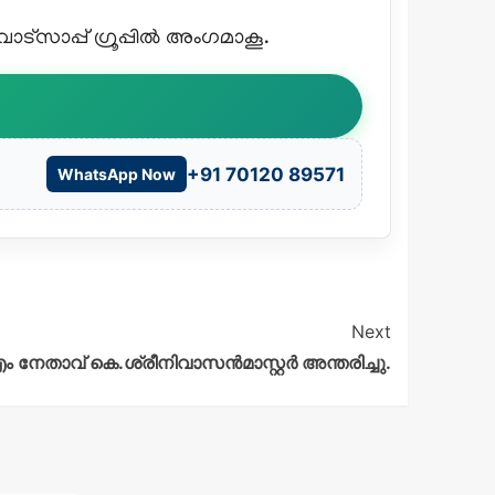
്സാപ്പ് ഗ്രൂപ്പിൽ അംഗമാകൂ.
+91 70120 89571
WhatsApp Now
Next
േതാവ് കെ.ശ്രീനിവാസൻമാസ്റ്റർ അന്തരിച്ചു.