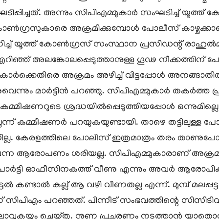
പിച്ചത്. അന്നും സിപിഎമ്മുകാര്‍ സംഘടിച്ച് യൂത്ത് ക
്ത് കോണ്‍ഗ്രസുകാരെ അക്രമിക്കുമ്പോള്‍ പോലീസ് കാഴ്ചക
്ച് യൂത്ത് കോണ്‍ഗ്രസ് സംസ്ഥാന പ്രസിഡന്റ് രാഹുല്‍മ
ം എറിഞ്ഞ് അലങ്കോലപ്പെടുത്താനുള്ള ഗൂഢ നീക്കത്തിന്
കാര്‍ക്കെതിരെ അക്രമം അഴിച്ച് വിട്ടപ്പോള്‍ അനങ്ങാ
 മാര്‍ട്ടിന്‍ പറഞ്ഞു. സിപിഎമ്മുകാര്‍ തകര്‍ത്ത പ്ര
് കമ്മീഷണറുടെ ശ്രദ്ധയില്‍പ്പെടുത്തിയപ്പോള്‍ ഒന്നുമില
ച്ചില്ലെന്ന് കമ്മീഷണര്‍ പറയുകയുണ്ടായി. താഴെ തട്ടിലുള്
്ല. കേരളത്തിലെ പോലീസ് ഇത്രമാത്രം തരം താണുപോയതില്‍
്ന ആരോപണം ശരിയല്ല. സിപിഎമ്മുകാരാണ് അക്രമം ന
ൊട്ടി പാര്‍ട്ടി ഓഫീസിനകത്ത് വീണു എന്നും അവര്‍ ആര
്‍ കണ്ടാല്‍ കല്ല് ആ വഴി വീണതല്ല എന്ന്. മുമ്പ് മലപ
ണ് സിപിഎം പറഞ്ഞത്. പിന്നീട് സംഭവത്തിന്റെ സിസിടിവി 
്റിലാവുകയും ചെയ്തു. നുണ പ്രചരണം നടത്താന്‍ യാതൊരു 