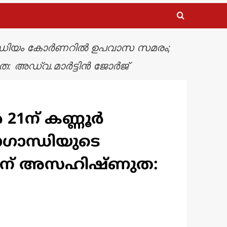
്റ്റേഡിയം കോര്‍ണറില്‍ ഉപവാസ സമരം;
ഡ്വ.മാര്‍ട്ടിന്‍ ജോര്‍ജ്
1ന് കണ്ണൂര്‍
ാഗാന്ധിയുടെ
്മിന് അസഹിഷ്ണുത: